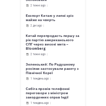
2 тижні ago
Експорт Китаю у липні зріс
майже на чверть
2 дні ago
Китай перепродасть першу за
рік партію американського
СПГ через високі мита –
Bloomberg
2 тижні ago
Зеленський: По Радушному
росіяни застосували ракету з
Північної Кореї
1 тиждень ago
Сибіга провів телефонні
переговори з міністром
закордонних справ Індії
1 тиждень ago