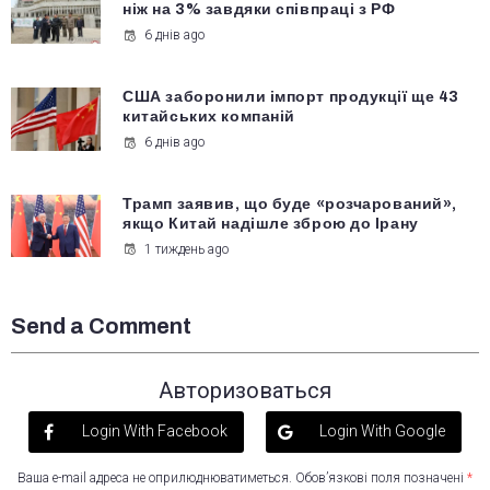
ніж на 3% завдяки співпраці з РФ
6 днів ago
США заборонили імпорт продукції ще 43
китайських компаній
6 днів ago
Трамп заявив, що буде «розчарований»,
якщо Китай надішле зброю до Ірану
1 тиждень ago
Send a Comment
Авторизоваться
Login With Facebook
Login With Google
Ваша e-mail адреса не оприлюднюватиметься.
Обов’язкові поля позначені
*