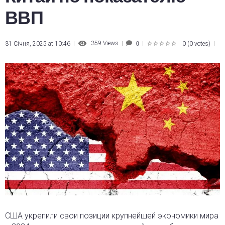
ВВП
359
Views
31 Січня, 2025 at 10:46
0
(
0 votes
)
0
1
2
3
4
5
США укрепили свои позиции крупнейшей экономики мира