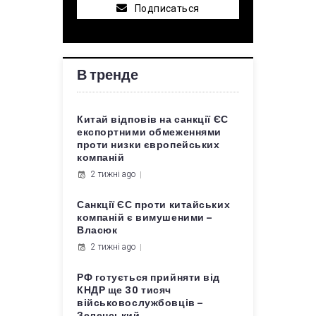
Подписаться
В тренде
Китай відповів на санкції ЄС
експортними обмеженнями
проти низки європейських
компаній
2 тижні ago
Санкції ЄС проти китайських
компаній є вимушеними –
Власюк
2 тижні ago
РФ готується прийняти від
КНДР ще 30 тисяч
військовослужбовців –
Зеленський