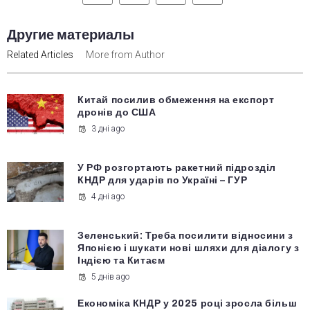
Другие материалы
Related Articles
More from Author
Китай посилив обмеження на експорт
дронів до США
3 дні ago
У РФ розгортають ракетний підрозділ
КНДР для ударів по Україні – ГУР
4 дні ago
Зеленський: Треба посилити відносини з
Японією і шукати нові шляхи для діалогу з
Індією та Китаєм
5 днів ago
Економіка КНДР у 2025 році зросла більш