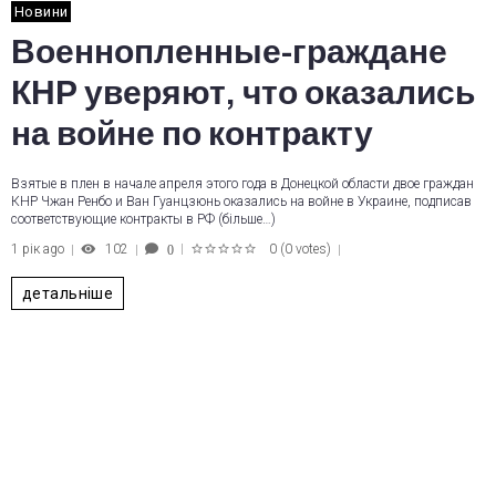
Новини
Военнопленные-граждане
КНР уверяют, что оказались
на войне по контракту
Взятые в плен в начале апреля этого года в Донецкой области двое граждан
КНР Чжан Ренбо и Ван Гуанцзюнь оказались на войне в Украине, подписав
соответствующие контракты в РФ (більше…)
1 рік ago
102
0
(
0 votes
)
0
1
2
3
4
5
детальніше