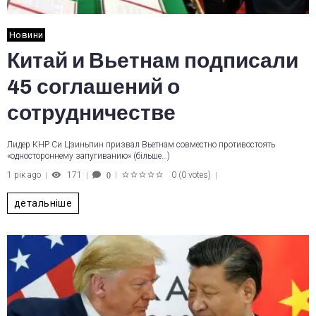
Новини
Китай и Вьетнам подписали
45 соглашений о
сотрудничестве
Лидер КНР Си Цзиньпин призвал Вьетнам совместно противостоять
«одностороннему запугиванию» (більше…)
1 рік ago
171
0
(
0 votes
)
0
1
2
3
4
5
детальніше