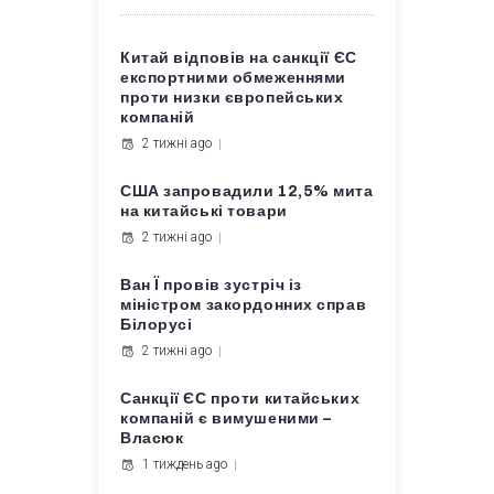
Китай відповів на санкції ЄС
експортними обмеженнями
проти низки європейських
компаній
2 тижні ago
США запровадили 12,5% мита
на китайські товари
2 тижні ago
Ван Ї провів зустріч із
міністром закордонних справ
Білорусі
2 тижні ago
Санкції ЄС проти китайських
компаній є вимушеними –
Власюк
1 тиждень ago