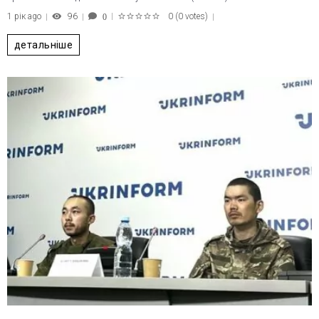
1 рік ago
96
0
(
0 votes
)
0
1
2
3
4
5
детальніше