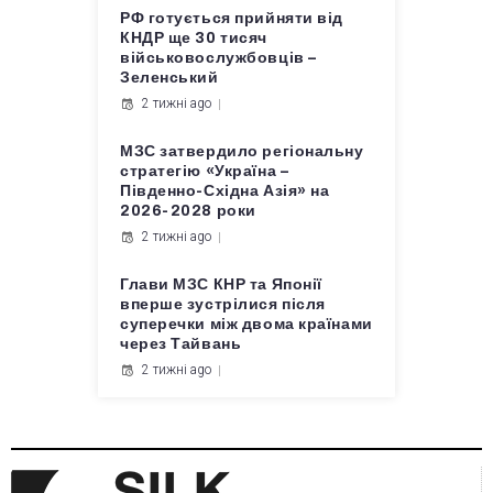
РФ готується прийняти від
КНДР ще 30 тисяч
військовослужбовців –
Зеленський
2 тижні ago
МЗС затвердило регіональну
стратегію «Україна –
Південно-Східна Азія» на
2026-2028 роки
2 тижні ago
Глави МЗС КНР та Японії
вперше зустрілися після
суперечки між двома країнами
через Тайвань
2 тижні ago