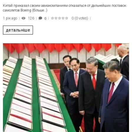
Китай приказал своим авиакомпаниям отказаться от дальнейших поставок
самолетов Boeing (більше…)
1 рік ago
126
0
(
0 votes
)
0
1
2
3
4
5
детальніше