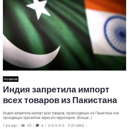
Новини
Индия запретила импорт
всех товаров из Пакистана
Индия запретила импорт всех товаров, происходящих из Пакистана или
проходящих транзитом через его территорию. (більше…)
1 рік ago
93
0
(
0 votes
)
0
1
2
3
4
5