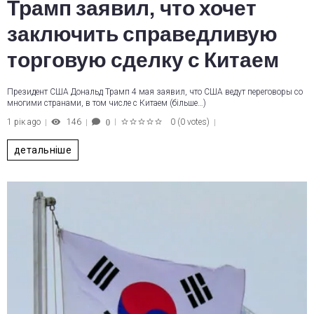
Трамп заявил, что хочет
заключить справедливую
торговую сделку с Китаем
Президент США Дональд Трамп 4 мая заявил, что США ведут переговоры со
многими странами, в том числе с Китаем (більше…)
1 рік ago
146
0
(
0 votes
)
0
1
2
3
4
5
детальніше