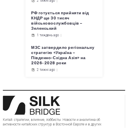
2 тижні ago
РФ готується прийняти від
КНДР ще 30 тисяч
військовослужбовців –
Зеленський
1 тиждень ago
МЗС затвердило регіональну
стратегію «Україна –
Південно-Східна Азія» на
2026-2028 роки
2 тижні ago
Китай: стратегии, влияние, лоббисты. Новости и аналитика об
активности китайских структур в Восточной Европе и в других