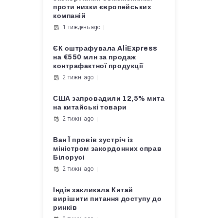
проти низки європейських
компаній
1 тиждень ago
ЄК оштрафувала AliExpress
на €550 млн за продаж
контрафактної продукції
2 тижні ago
США запровадили 12,5% мита
на китайські товари
2 тижні ago
Ван Ї провів зустріч із
міністром закордонних справ
Білорусі
2 тижні ago
Індія закликала Китай
вирішити питання доступу до
ринків