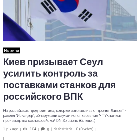
Новини
Киев призывает Сеул
усилить контроль за
поставками станков для
российского ВПК
На российских предприятиях, которые изготавливают дроны “Ланцет” и
ракеты “Искандер”, обнаружили случаи использования ЧПУ-станков
производства южнокорейской DN Solutions (більше…)
1 рік ago
104
0
(
0 votes
)
0
1
2
3
4
5