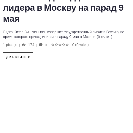
лидера в Москву на парад 9
мая
Лидер Китая Си Цзиньпин совершит государственный визит в Россию, во
время которого присоединится к параду 9 мая в Москве. (більше…)
1 рік ago
174
0
(
0 votes
)
0
1
2
3
4
5
детальніше