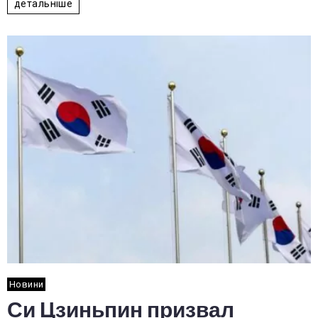
детальніше
Новини
Си Цзиньпин призвал