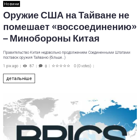
Новини
Оружие США на Тайване не
помешает «воссоединению»
– Минобороны Китая
Правительство Китая недовольно продолжением Соединенными Штатами
поставок оружия Тайваню (більше…)
1 рік ago
87
0
(
0 votes
)
0
1
2
3
4
5
детальніше