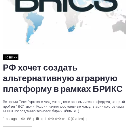
Новини
РФ хочет создать
альтернативную аграрную
платформу в рамках БРИКС
Во время Петербургского международного экономического форума, который
пройдет 18-21 июня, Россия начнет формальные консультации со странами
БРИКС по созданию зерновой биржи. (більше…)
1 рік ago
88
0
(
0 votes
)
0
1
2
3
4
5