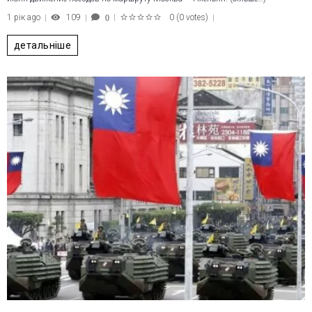
1 рік ago
109
0
(
0 votes
)
0
1
2
3
4
5
детальніше