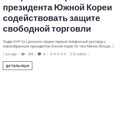
президента Южной Кореи
содействовать защите
свободной торговли
Лидер КНР Си Цзиньпин провел первый телефонный разговор с
новоизбранным президентом Южной Кореи Ли Чжэ Мёном (більше…)
1 рік ago
189
0
(
0 votes
)
0
1
2
3
4
5
детальніше