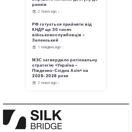
ринків
2 тижні ago
РФ готується прийняти від
КНДР ще 30 тисяч
військовослужбовців –
Зеленський
1 тиждень ago
МЗС затвердило регіональну
стратегію «Україна –
Південно-Східна Азія» на
2026-2028 роки
2 тижні ago