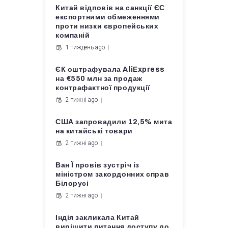
Китай відповів на санкції ЄС
експортними обмеженнями
проти низки європейських
компаній
1 тиждень ago
ЄК оштрафувала AliExpress
на €550 млн за продаж
контрафактної продукції
2 тижні ago
США запровадили 12,5% мита
на китайські товари
2 тижні ago
Ван Ї провів зустріч із
міністром закордонних справ
Білорусі
2 тижні ago
Індія закликала Китай
вирішити питання доступу до