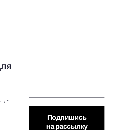
для
iang –
Подпишись
на рассылку