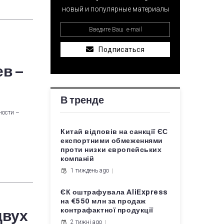
новый и популярные материалы
Подписаться
в –
В тренде
ности –
Китай відповів на санкції ЄС
експортними обмеженнями
проти низки європейських
компаній
1 тиждень ago
ЄК оштрафувала AliExpress
на €550 млн за продаж
контрафактної продукції
двух
2 тижні ago