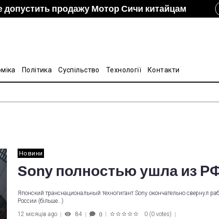
е допустить продажу Мотор Сичи китайцам
izon и DCH Group подали новую заявку в АМКУ о
ание украинско-китайской Подкомиссии по
лину на стальные трубы из Китая
оміка
Політика
Суспільство
Технології
Контакти
Новини
Sony полностью ушла из Р
Японский транснациональный техногигант Sony окончательно свернул раб
России (більше…)
12 місяців ago
84
0
(
0 votes
)
0