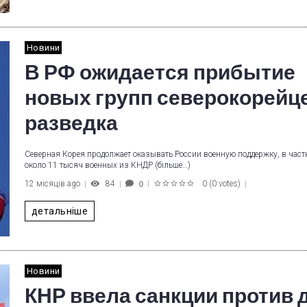
Новини
В РФ ожидается прибытие
новых групп северокорейце
разведка
Северная Корея продолжает оказывать России военную поддержку, в част
около 11 тысяч военных из КНДР (більше…)
12 місяців ago
84
0
(
0 votes
)
0
1
2
3
4
5
детальніше
Новини
КНР ввела санкции против 