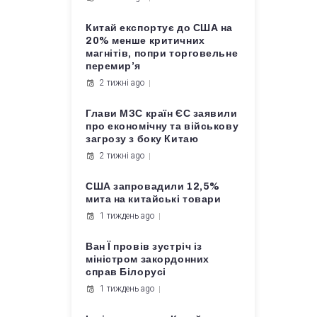
Китай експортує до США на
20% менше критичних
магнітів, попри торговельне
перемир’я
2 тижні ago
Глави МЗС країн ЄС заявили
про економічну та військову
загрозу з боку Китаю
2 тижні ago
США запровадили 12,5%
мита на китайські товари
1 тиждень ago
Ван Ї провів зустріч із
міністром закордонних
справ Білорусі
1 тиждень ago