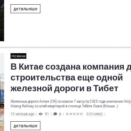
1
2
3
4
5
детальніше
Новини
В Китае создана компания 
строительства еще одной
железной дороги в Тибет
Железные дороги Китая (CR) основали 7 августа 2025 года компанию Xinj
Xizang Railway со штаб-квартирой в столице Тибета Лхасе (більше…)
12 місяців ago
91
0
(
0 votes
)
0
1
2
3
4
5
детальніше