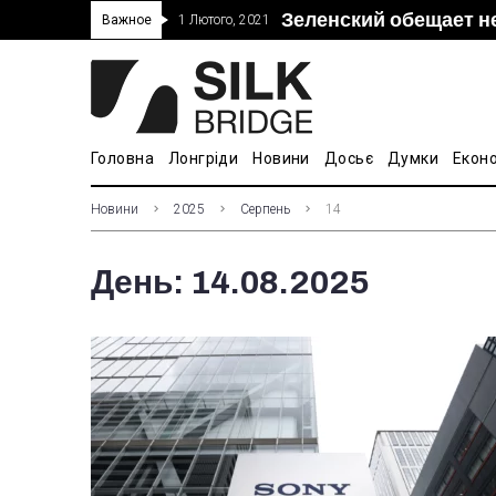
Зеленский обещает н
“Дочка” Beijing Skyr
Прошло 5-тое засед
В Украине ввели пош
Важное
1 Лютого, 2021
покупке “Мотор Сич”
вопросам культуры
Головна
Лонгріди
Новини
Досьє
Думки
Екон
Новини
2025
Серпень
14
День:
14.08.2025