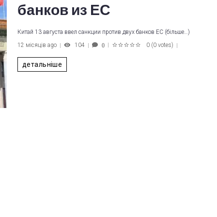
банков из ЕС
Китай 13 августа ввел санкции против двух банков ЕС (більше…)
12 місяців ago
104
0
(
0 votes
)
0
1
2
3
4
5
детальніше