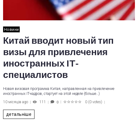
Новини
Китай вводит новый тип
визы для привлечения
иностранных IT-
специалистов
Новая визовая программа Китая, направленная на привлечение
иностранных IT-кадров, стартует на этой неделе (більше…)
10 місяців ago
111
0
(
0 votes
)
0
1
2
3
4
5
детальніше