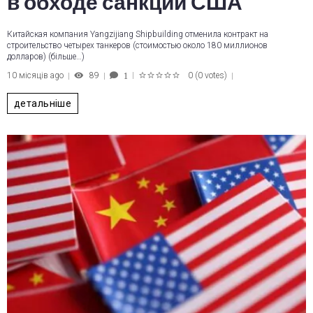
в обходе санкций США
Китайская компания Yangzijiang Shipbuilding отменила контракт на
строительство четырех танкеров (стоимостью около 180 миллионов
долларов) (більше…)
10 місяців ago
89
0
(
0 votes
)
1
1
2
3
4
5
детальніше