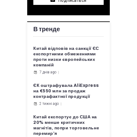
Подписаться
В тренде
Китай відповів на санкції ЄС
експортними обмеженнями
проти низки європейських
компаній
7 днів ago
ЄК оштрафувала AliExpress
на €550 млн за продаж
контрафактної продукції
2 тижні ago
Китай експортує до США на
20% менше критичних
магнітів, попри торговельне
перемир’я