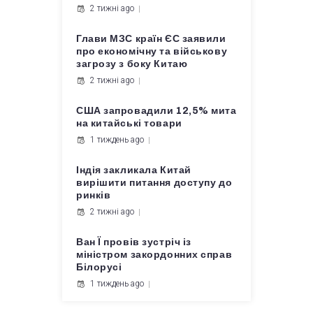
2 тижні ago
Глави МЗС країн ЄС заявили
про економічну та військову
загрозу з боку Китаю
2 тижні ago
США запровадили 12,5% мита
на китайські товари
1 тиждень ago
Індія закликала Китай
вирішити питання доступу до
ринків
2 тижні ago
Ван Ї провів зустріч із
міністром закордонних справ
Білорусі
1 тиждень ago