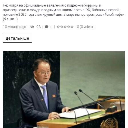
Несмотря на официальные заявления о поддержке Украины и
присоединение к международным санкциям против РФ, Тайвань в первой
половине 2025 года стал крупнейшим в мире импортером российской нефти
(більше…)
10 місяців ago
93
0
(
0 votes
)
0
1
2
3
4
5
детальніше