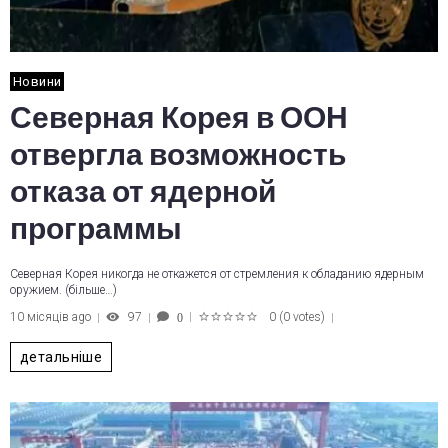
Новини
Северная Корея в ООН
отвергла возможность
отказа от ядерной
программы
Северная Корея никогда не откажется от стремления к обладанию ядерным
оружием. (більше…)
10 місяців ago
97
0
(
0 votes
)
0
1
2
3
4
5
детальніше