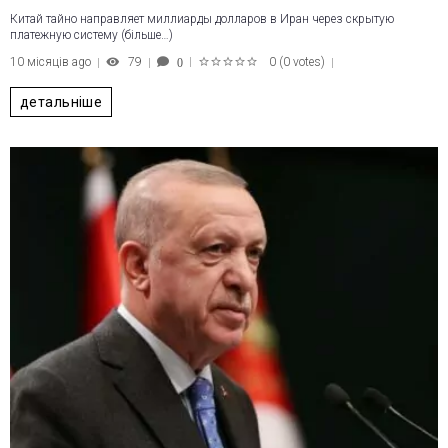
Китай тайно направляет миллиарды долларов в Иран через скрытую
платежную систему (більше…)
10 місяців ago
79
0
(
0 votes
)
0
1
2
3
4
5
детальніше