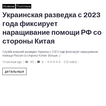
Новини
Політика
Украинская разведка с 2023
года фиксирует
наращивание помощи РФ со
стороны Китая
Служба внешней разведки Украины с 2023 года фиксирует наращивание
помощи России со стороны Китая. (більше…)
10 місяців ago
90
0
(
0 votes
)
0
1
2
3
4
5
детальніше