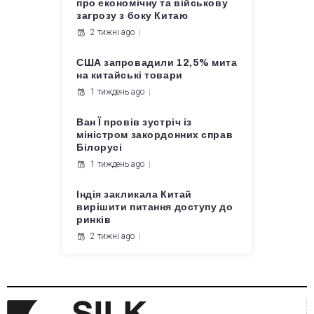
про економічну та військову
загрозу з боку Китаю
2 тижні ago
США запровадили 12,5% мита
на китайські товари
1 тиждень ago
Ван Ї провів зустріч із
міністром закордонних справ
Білорусі
1 тиждень ago
Індія закликала Китай
вирішити питання доступу до
ринків
2 тижні ago