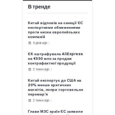
В тренде
Китай відповів на санкції ЄС
експортними обмеженнями
проти низки європейських
компаній
6 днів ago
ЄК оштрафувала AliExpress
на €550 млн за продаж
контрафактної продукції
2 тижні ago
Китай експортує до США на
20% менше критичних
магнітів, попри торговельне
перемир’я
2 тижні ago
Глави МЗС країн ЄС заявили