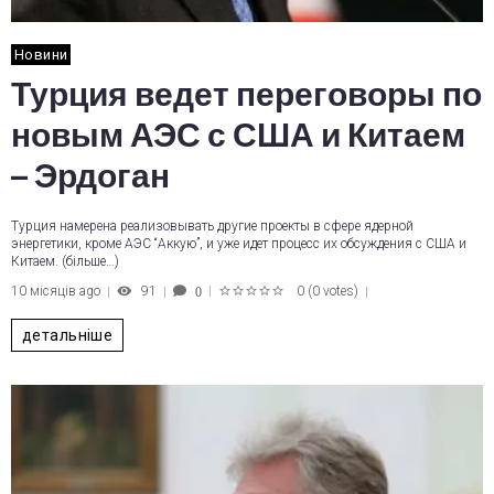
Новини
Турция ведет переговоры по
новым АЭС с США и Китаем
– Эрдоган
Турция намерена реализовывать другие проекты в сфере ядерной
энергетики, кроме АЭС “Аккую”, и уже идет процесс их обсуждения с США и
Китаем. (більше…)
10 місяців ago
91
0
(
0 votes
)
0
1
2
3
4
5
детальніше