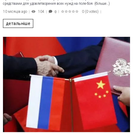
средствами для удовлетворения всех нужд на поле боя. (більше…)
10 місяців ago
104
0
(
0 votes
)
0
1
2
3
4
5
детальніше