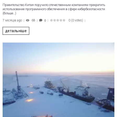
Правительство Китая поручило отечественным компаниям прекратить
использование программного обеспечения в сфере кибербезопасности
(більше…)
7 місяців ago
68
0
(
0 votes
)
0
1
2
3
4
5
детальніше