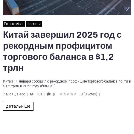
Економіка
Новини
Китай завершил 2025 год с
рекордным профицитом
торгового баланса в $1,2
трлн
Китай 14 января сообщил о рекордном профиците торгового баланса почти в
$1,2 трлн в 2025 году (більше…)
7 місяців ago
101
0
(
0 votes
)
0
1
2
3
4
5
детальніше