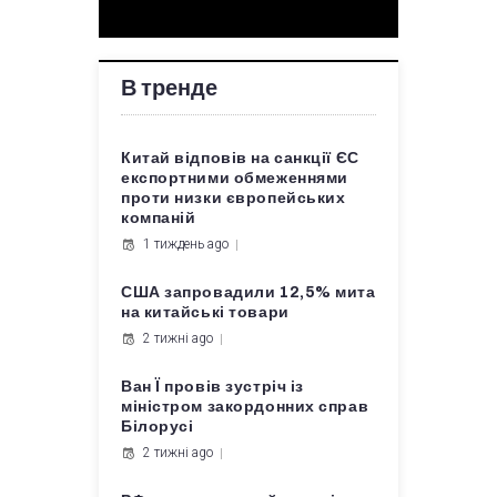
В тренде
Китай відповів на санкції ЄС
експортними обмеженнями
проти низки європейських
компаній
1 тиждень ago
США запровадили 12,5% мита
на китайські товари
2 тижні ago
Ван Ї провів зустріч із
міністром закордонних справ
Білорусі
2 тижні ago