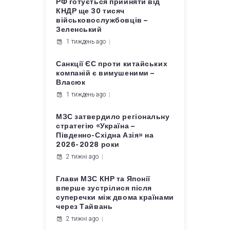
РФ готується прийняти від
КНДР ще 30 тисяч
військовослужбовців –
Зеленський
1 тиждень ago
Санкції ЄС проти китайських
компаній є вимушеними –
Власюк
1 тиждень ago
МЗС затвердило регіональну
стратегію «Україна –
Південно-Східна Азія» на
2026-2028 роки
2 тижні ago
Глави МЗС КНР та Японії
вперше зустрілися після
суперечки між двома країнами
через Тайвань
2 тижні ago