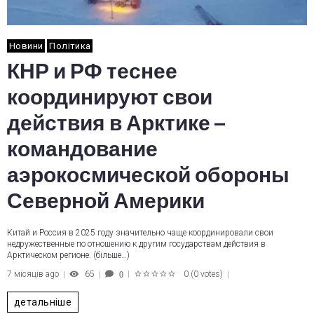
Новини
Політика
КНР и РФ теснее
координируют свои
действия в Арктике –
командование
аэрокосмической обороны
Северной Америки
Китай и Россия в 2025 году значительно чаще координировали свои
недружественные по отношению к другим государствам действия в
Арктическом регионе. (більше…)
7 місяців ago
65
0
(
0 votes
)
0
1
2
3
4
5
детальніше