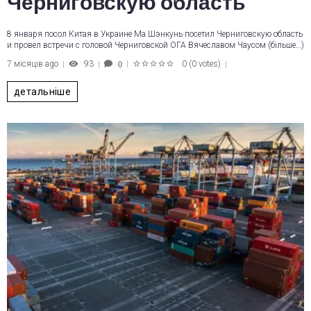
Черниговскую область
8 января посол Китая в Украине Ма Шэнкунь посетил Черниговскую область
и провел встречи с головой Черниговской ОГА Вячеславом Чаусом (більше…)
7 місяців ago
93
0
(
0 votes
)
0
1
2
3
4
5
детальніше