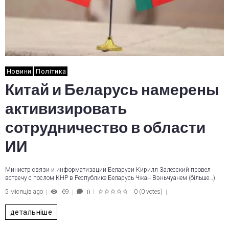
Новини
Політика
Китай и Беларусь намерены
активизировать
сотрудничество в области
ИИ
Министр связи и информатизации Беларуси Кирилл Залесский провел
встречу с послом КНР в Республике Беларусь Чжан Вэньчуанем (більше…)
5 місяців ago
69
0
(
0 votes
)
0
1
2
3
4
5
детальніше