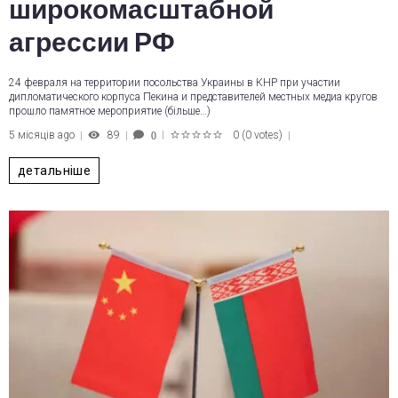
широкомасштабной
агрессии РФ
24 февраля на территории посольства Украины в КНР при участии
дипломатического корпуса Пекина и представителей местных медиа кругов
прошло памятное мероприятие (більше…)
5 місяців ago
89
0
(
0 votes
)
0
1
2
3
4
5
детальніше