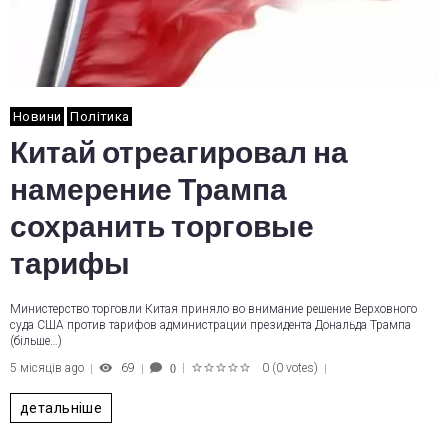
Новини
Політика
Китай отреагировал на
намерение Трампа
сохранить торговые
тарифы
Министерство торговли Китая приняло во внимание решение Верховного
суда США против тарифов администрации президента Дональда Трампа
(більше…)
5 місяців ago
69
0
(
0 votes
)
0
1
2
3
4
5
детальніше