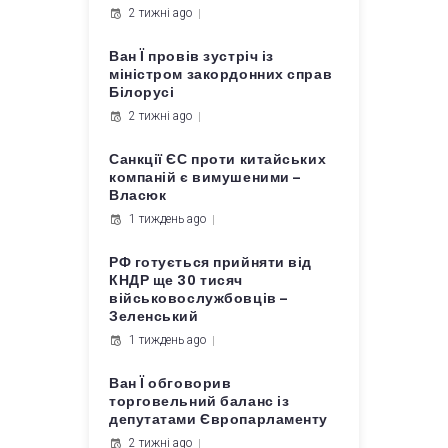
2 тижні ago
Ван Ї провів зустріч із
міністром закордонних справ
Білорусі
2 тижні ago
Санкції ЄС проти китайських
компаній є вимушеними –
Власюк
1 тиждень ago
РФ готується прийняти від
КНДР ще 30 тисяч
військовослужбовців –
Зеленський
1 тиждень ago
Ван Ї обговорив
торговельний баланс із
депутатами Європарламенту
2 тижні ago