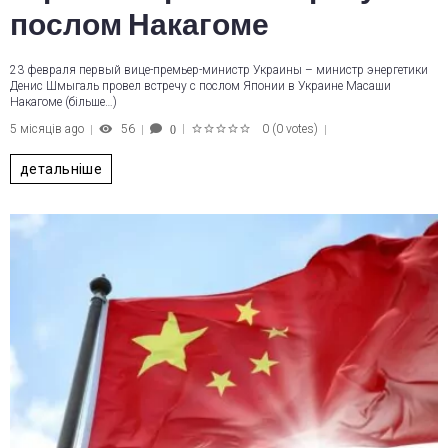
послом Накагоме
23 февраля первый вице-премьер-министр Украины – министр энергетики
Денис Шмыгаль провел встречу с послом Японии в Украине Масаши
Накагоме (більше…)
5 місяців ago
56
0
(
0 votes
)
0
1
2
3
4
5
детальніше