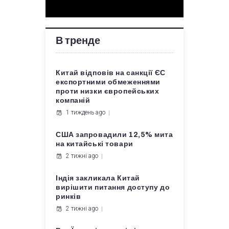
В тренде
Китай відповів на санкції ЄС
експортними обмеженнями
проти низки європейських
компаній
1 тиждень ago
США запровадили 12,5% мита
на китайські товари
2 тижні ago
Індія закликала Китай
вирішити питання доступу до
ринків
2 тижні ago