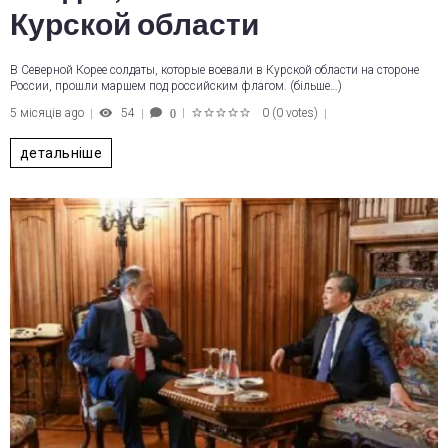
Курской области
В Северной Корее солдаты, которые воевали в Курской области на стороне
России, прошли маршем под российским флагом. (більше…)
5 місяців ago
54
0
(
0 votes
)
0
1
2
3
4
5
детальніше