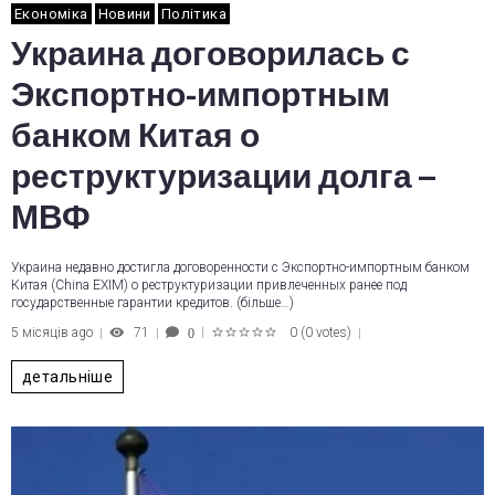
Економіка
Новини
Політика
Украина договорилась с
Экспортно-импортным
банком Китая о
реструктуризации долга –
МВФ
Украина недавно достигла договоренности с Экспортно-импортным банком
Китая (China EXIM) о реструктуризации привлеченных ранее под
государственные гарантии кредитов. (більше…)
5 місяців ago
71
0
(
0 votes
)
0
1
2
3
4
5
детальніше