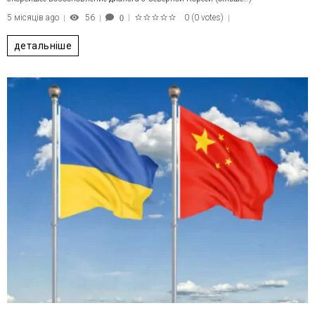
5 місяців ago
56
0
(
0 votes
)
0
1
2
3
4
5
детальніше