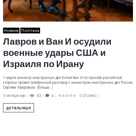
Новини
Політика
Лавров и Ван И осудили
военные удары США и
Израиля по Ирану
1 марта министр иностранных дел Китая Ван И по просьбе российской
стороны провел телефонный разговор с министром иностранных дел России
Сергеем Лавровым. (більше…)
5 місяців ago
63
0
(
0 votes
)
0
1
2
3
4
5
детальніше