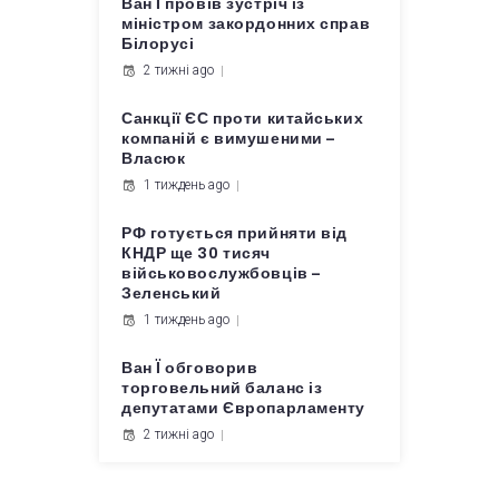
Ван Ї провів зустріч із
міністром закордонних справ
Білорусі
2 тижні ago
Санкції ЄС проти китайських
компаній є вимушеними –
Власюк
1 тиждень ago
РФ готується прийняти від
КНДР ще 30 тисяч
військовослужбовців –
Зеленський
1 тиждень ago
Ван Ї обговорив
торговельний баланс із
депутатами Європарламенту
2 тижні ago