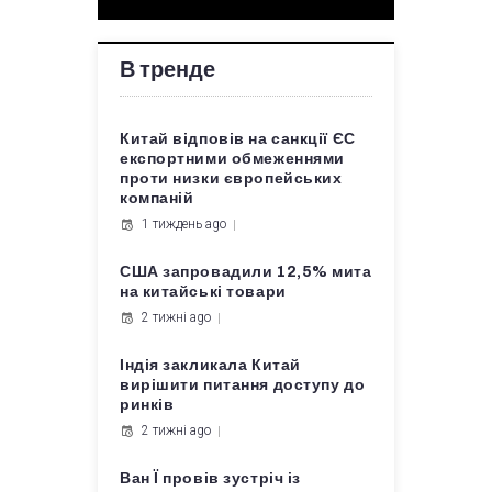
В тренде
Китай відповів на санкції ЄС
експортними обмеженнями
проти низки європейських
компаній
1 тиждень ago
США запровадили 12,5% мита
на китайські товари
2 тижні ago
Індія закликала Китай
вирішити питання доступу до
ринків
2 тижні ago
Ван Ї провів зустріч із