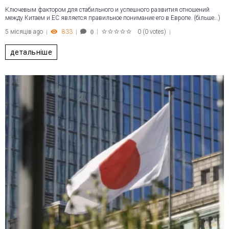
Ключевым фактором для стабильного и успешного развития отношений
между Китаем и ЕС является правильное понимание его в Европе. (більше…)
5 місяців ago
833
0
(
0 votes
)
0
1
2
3
4
5
детальніше