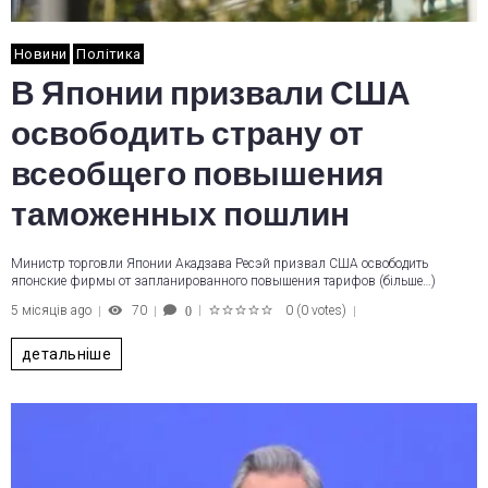
Новини
Політика
В Японии призвали США
освободить страну от
всеобщего повышения
таможенных пошлин
Министр торговли Японии Акадзава Ресэй призвал США освободить
японские фирмы от запланированного повышения тарифов (більше…)
5 місяців ago
70
0
(
0 votes
)
0
1
2
3
4
5
детальніше