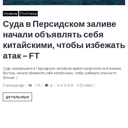
Новини
Політика
Суда в Персидском заливе
начали объявлять себя
китайскими, чтобы избежать
атак – FT
Суда, оказавшиеся в Персидском заливе во время конфликта на Ближнем
Востоке, начали объявлять себя китайскими, чтобы избежать опасности.
(більше…)
5 місяців ago
119
0
(
0 votes
)
0
1
2
3
4
5
детальніше