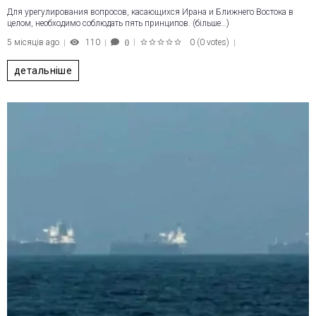
Для урегулирования вопросов, касающихся Ирана и Ближнего Востока в
целом, необходимо соблюдать пять принципов. (більше…)
5 місяців ago
110
0
(
0 votes
)
0
1
2
3
4
5
детальніше