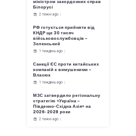
міністром закордонних справ
Білорусі
2 тижні ago
РФ готується прийняти від
КНДР ще 30 тисяч
військовослужбовців –
Зеленський
1 тиждень ago
Санкції ЄС проти китайських
компаній є вимушеними –
Власюк
1 тиждень ago
МЗС затвердило регіональну
стратегію «Україна –
Південно-Східна Азія» на
2026-2028 роки
2 тижні ago