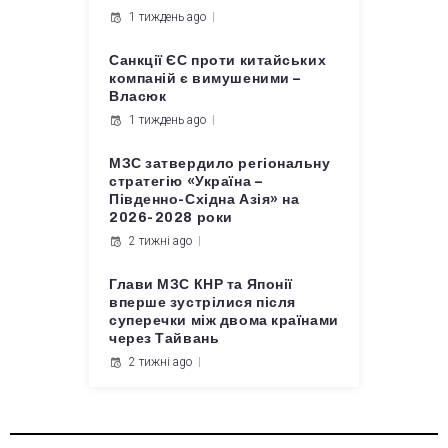
1 тиждень ago
Санкції ЄС проти китайських
компаній є вимушеними –
Власюк
1 тиждень ago
МЗС затвердило регіональну
стратегію «Україна –
Південно-Східна Азія» на
2026-2028 роки
2 тижні ago
Глави МЗС КНР та Японії
вперше зустрілися після
суперечки між двома країнами
через Тайвань
2 тижні ago