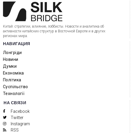
Китай: стратегии, влияние, лоббисты. Новости и аналитика об
активности китайских структур в Восточной Европе и в других
регионах мира.
НАВИГАЦИЯ
Лонгріди
Новини
Думки
Економіка
Політика
Суспільство
Технології
НА СВЯЗИ
Facebook
Twitter
Instagram
RSS