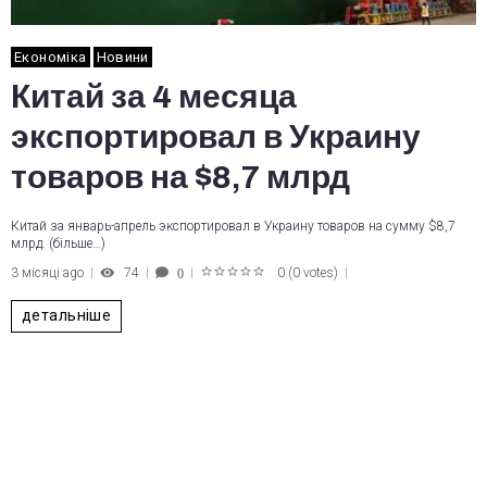
Економіка
Новини
Китай за 4 месяца
экспортировал в Украину
товаров на $8,7 млрд
Китай за январь-апрель экспортировал в Украину товаров на сумму $8,7
млрд. (більше…)
3 місяці ago
74
0
(
0 votes
)
0
1
2
3
4
5
детальніше