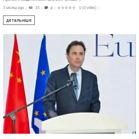
3 місяці ago
55
0
(
0 votes
)
0
1
2
3
4
5
детальніше