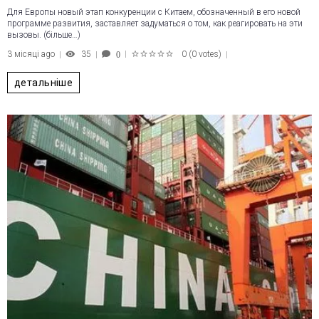
Для Европы новый этап конкуренции с Китаем, обозначенный в его новой
программе развития, заставляет задуматься о том, как реагировать на эти
вызовы. (більше…)
3 місяці ago
35
0
(
0 votes
)
0
1
2
3
4
5
детальніше