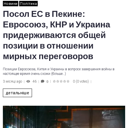
Новини
Політика
Посол ЕС в Пекине:
Евросоюз, КНР и Украина
придерживаются общей
позиции в отношении
мирных переговоров
Позиции Евросоюза, Китая и Украины в вопросе завершения войны в
настоящее время очень схожи (більше…)
3 місяці ago
46
0
(
0 votes
)
0
1
2
3
4
5
детальніше