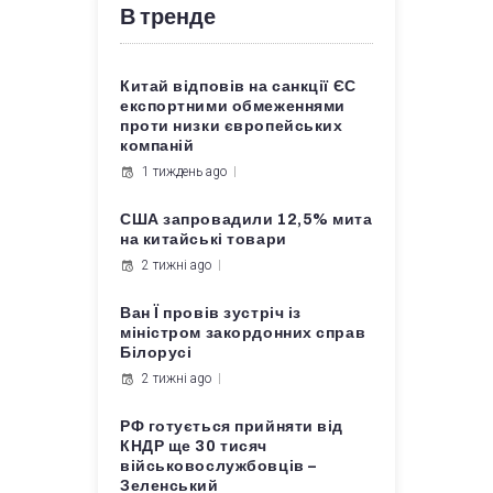
В тренде
Китай відповів на санкції ЄС
експортними обмеженнями
проти низки європейських
компаній
1 тиждень ago
США запровадили 12,5% мита
на китайські товари
2 тижні ago
Ван Ї провів зустріч із
міністром закордонних справ
Білорусі
2 тижні ago
РФ готується прийняти від
КНДР ще 30 тисяч
військовослужбовців –
Зеленський