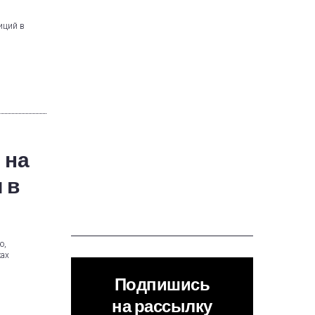
иций в
 на
 в
ю,
ках
Подпишись
на рассылку