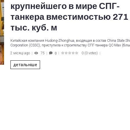
крупнейшего в мире СПГ-
танкера вместимостью 271
тыс. куб. м
Китайская компания Hudong-Zhonghua, входящая в состав China State Shi
Corporation (CSSC), приступила к строительству СПГ-танкера QC-Max (біл
2 місяці ago
75
0
(
0 votes
)
0
1
2
3
4
5
детальніше