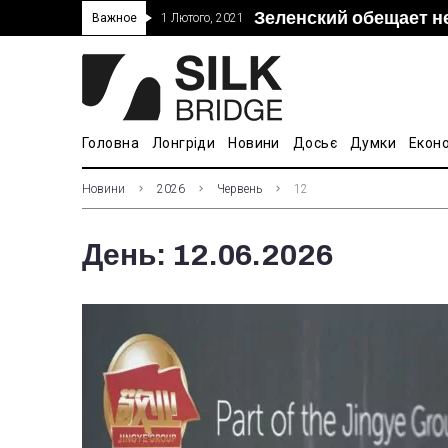
Зеленский обещает н
“Дочка” Beijing Skyr
Прошло 5-тое засед
В Украине ввели пош
Важное
1 Лютого, 2021
покупке “Мотор Сич”
вопросам культуры
Головна
Лонгріди
Новини
Досьє
Думки
Екон
Новини
2026
Червень
12
День:
12.06.2026