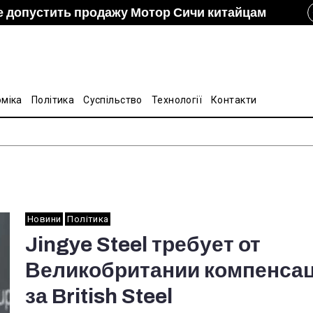
е допустить продажу Мотор Сичи китайцам
izon и DCH Group подали новую заявку в АМКУ о
ание украинско-китайской Подкомиссии по
лину на стальные трубы из Китая
оміка
Політика
Суспільство
Технології
Контакти
Новини
Політика
Jingye Steel требует от
Великобритании компенса
за British Steel