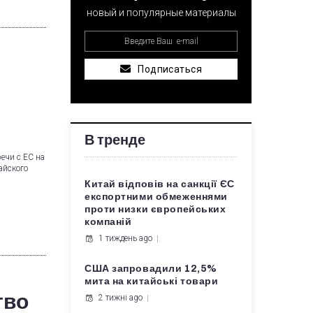
новый и популярные материалы
Подписаться
В тренде
ечи с ЕС на
айского
Китай відповів на санкції ЄС
експортними обмеженнями
проти низки європейських
компаній
1 тиждень ago
США запровадили 12,5%
мита на китайські товари
тво
2 тижні ago