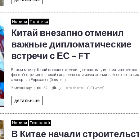
Новини
Політика
Китай внезапно отменил
важные дипломатические
встречи с ЕС – FT
В этом месяце Китай внезапно отменил две важные дипломатические встр
фоне обострения торговой напряженности из-за стремительного роста кит
экспорта в Евросоюз. (більше…)
2 місяці ago
52
0
(
0 votes
)
0
1
2
3
4
5
детальніше
Новини
Технології
В Китае начали строительс