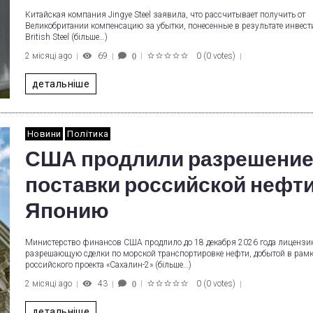
Китайская компания Jingye Steel заявила, что рассчитывает получить от
Великобритании компенсацию за убытки, понесенные в результате инвест
British Steel (більше…)
2 місяці ago
69
0
(
0 votes
)
0
1
2
3
4
5
детальніше
Новини
Політика
США продлили разрешение
поставки российской нефти
Японию
Министерство финансов США продлило до 18 декабря 2026 года лицензи
разрешающую сделки по морской транспортировке нефти, добытой в рам
российского проекта «Сахалин-2» (більше…)
2 місяці ago
43
0
(
0 votes
)
0
1
2
3
4
5
детальніше