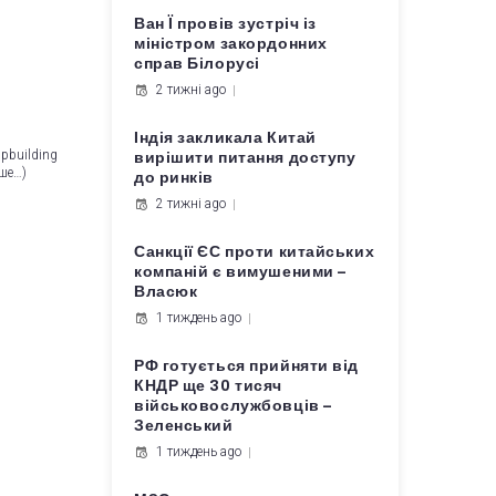
Ван Ї провів зустріч із
міністром закордонних
справ Білорусі
2 тижні ago
Індія закликала Китай
pbuilding
вирішити питання доступу
ьше…)
до ринків
2 тижні ago
Санкції ЄС проти китайських
компаній є вимушеними –
Власюк
1 тиждень ago
РФ готується прийняти від
КНДР ще 30 тисяч
військовослужбовців –
Зеленський
1 тиждень ago