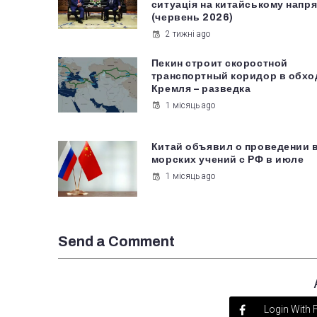
ситуація на китайському напря
(червень 2026)
2 тижні ago
Пекин строит скоростной
транспортный коридор в обхо
Кремля – разведка
1 місяць ago
Китай объявил о проведении 
морских учений с РФ в июле
1 місяць ago
Send a Comment
Login With