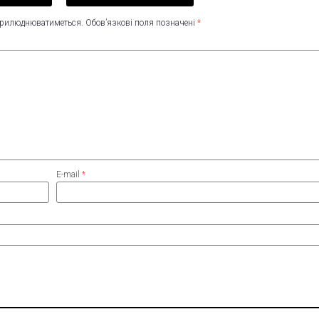
оприлюднюватиметься.
Обов’язкові поля позначені
*
E-mail
*