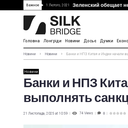
Зеленский обещает н
“Дочка” Beijing Skyr
Прошло 5-тое засед
В Украине ввели пош
Важное
1 Лютого, 2021
покупке “Мотор Сич”
вопросам культуры
Головна
Лонгріди
Новини
Досьє
Думки
Екон
Новини
Новини
Банки и НПЗ Китая и Индии начали в
Новини
Банки и НПЗ Кита
выполнять санк
74
Views
21 Листопада, 2025 at 10:59
0
1
2
3
4
5