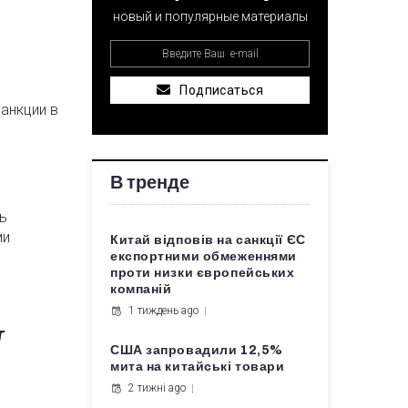
новый и популярные материалы
Подписаться
анкции в
В тренде
ь
ми
Китай відповів на санкції ЄС
експортними обмеженнями
проти низки європейських
компаній
1 тиждень ago
т
США запровадили 12,5%
мита на китайські товари
2 тижні ago