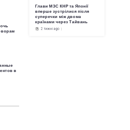
Глави МЗС КНР та Японії
вперше зустрілися після
суперечки між двома
країнами через Тайвань
мочь
2 тижні ago
оворам
данные
ентов в