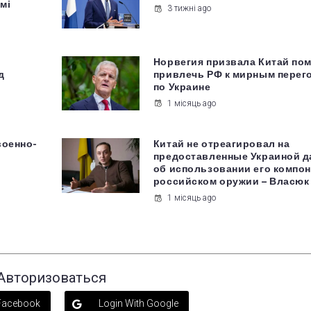
мі
3 тижні ago
Норвегия призвала Китай по
д
привлечь РФ к мирным перег
по Украине
1 місяць ago
военно-
Китай не отреагировал на
предоставленные Украиной 
об использовании его компон
российском оружии – Власюк
1 місяць ago
Авторизоваться
 Facebook
Login With Google