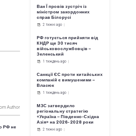
Ван Ї провів зустріч із
міністром закордонних
справ Білорусі
2 тижні ago
РФ готується прийняти від
КНДР ще 30 тисяч
військовослужбовців –
Зеленський
1 тиждень ago
Санкції ЄС проти китайських
компаній є вимушеними –
Власюк
1 тиждень ago
МЗС затвердило
rom Author
регіональну стратегію
«Україна – Південно-Східна
Азія» на 2026-2028 роки
о РФ не
2 тижні ago