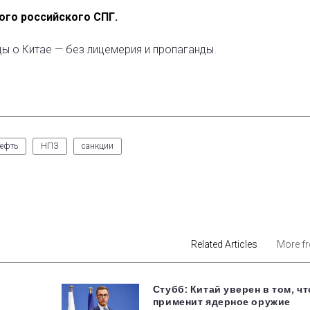
ого российского СПГ.
ды о Китае — без лицемерия и пропаганды.
ефть
НПЗ
санкции
est
Related Articles
More f
Стубб: Китай уверен в том, чт
применит ядерное оружие