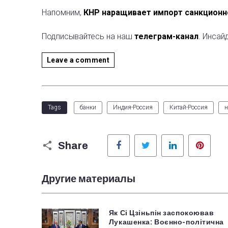
Напомним,
КНР наращивает импорт санкционн
Подписывайтесь на наш
телеграм-канал
. Инсай
Leave a comment
Tags
банки
Индия-Россия
Китай-Россия
н
Facebook
Twitter
LinkedIn
Pinter
Share
Другие материалы
Як Сі Цзіньпін заспокоював
Лукашенка: Воєнно-політична