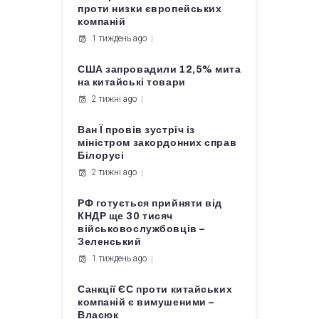
проти низки європейських
компаній
1 тиждень ago
США запровадили 12,5% мита
на китайські товари
2 тижні ago
Ван Ї провів зустріч із
міністром закордонних справ
Білорусі
2 тижні ago
РФ готується прийняти від
КНДР ще 30 тисяч
військовослужбовців –
Зеленський
1 тиждень ago
Санкції ЄС проти китайських
компаній є вимушеними –
Власюк