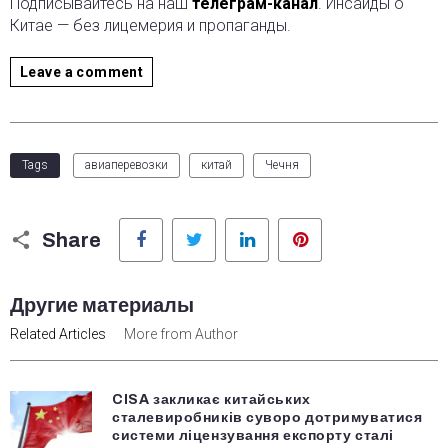
Подписывайтесь на наш
телеграм-канал
. Инсайды о
Китае — без лицемерия и пропаганды.
Leave a comment
Tags
авиаперевозки
китай
Чечня
Facebook
Twitter
LinkedIn
Pinterest
Share
Другие материалы
Related Articles
More from Author
CISA закликає китайських
сталевиробників суворо дотримуватися
системи ліцензування експорту сталі