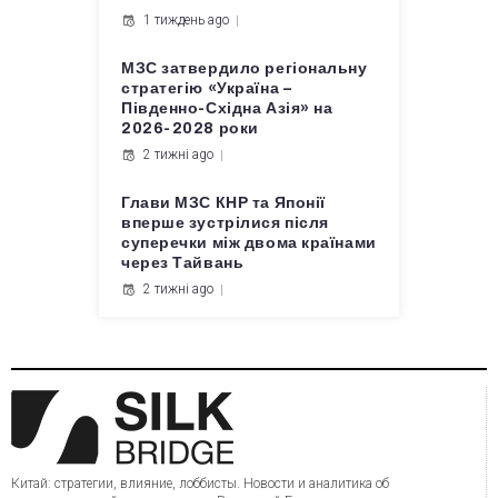
1 тиждень ago
МЗС затвердило регіональну
стратегію «Україна –
Південно-Східна Азія» на
2026-2028 роки
2 тижні ago
Глави МЗС КНР та Японії
вперше зустрілися після
суперечки між двома країнами
через Тайвань
2 тижні ago
Китай: стратегии, влияние, лоббисты. Новости и аналитика об