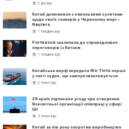
2 дні ago
Китай домовився з єменськими хуситами
щодо своїх танкерів у Червоному морі –
Reuters
1 тиждень ago
Fortescue закликала до справедливих
переговорів із Китаєм
1 тиждень ago
Китайська верф передала Rio Tinto перше
у світі судно, що саморозвантажується
2 тижні ago
29 країн підписали угоду про створення
Всесвітньої організації співпраці у сфері
ШІ
3 тижні ago
Китай за пів року скоротив виробництво