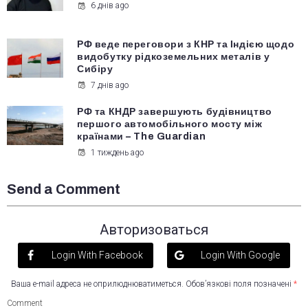
6 днів ago
РФ веде переговори з КНР та Індією щодо
видобутку рідкоземельних металів у
Сибіру
7 днів ago
РФ та КНДР завершують будівництво
першого автомобільного мосту між
країнами – The Guardian
1 тиждень ago
Send a Comment
Авторизоваться
Login With Facebook
Login With Google
Ваша e-mail адреса не оприлюднюватиметься.
Обов’язкові поля позначені
*
Comment