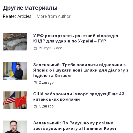
Другие материалы
Related Articles
More from Author
У РФ розгортають ракетний підрозділ
КНДР для ударів по Україні – ГУР
20 години ago
Зеленський: Треба посилити відносини з
Японією і шукати нові шляхи для діалогу з
Індією та Китаєм
2 дні ago
США заборонили імпорт продукції ще 43
китайських компаній
3 дні ago
Зеленський: По Радушному росіяни
застосували ракету з Північної Кореї