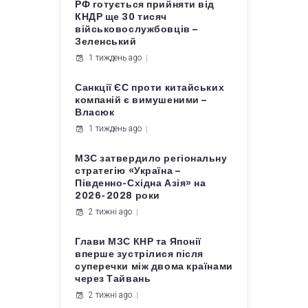
РФ готується прийняти від
КНДР ще 30 тисяч
військовослужбовців –
Зеленський
1 тиждень ago
Санкції ЄС проти китайських
компаній є вимушеними –
Власюк
1 тиждень ago
МЗС затвердило регіональну
стратегію «Україна –
Південно-Східна Азія» на
2026-2028 роки
2 тижні ago
Глави МЗС КНР та Японії
вперше зустрілися після
суперечки між двома країнами
через Тайвань
2 тижні ago