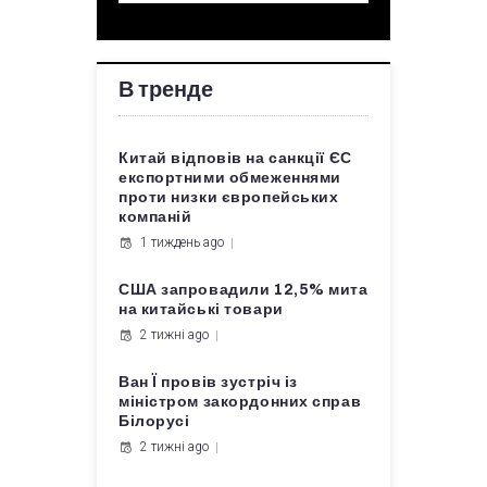
В тренде
Китай відповів на санкції ЄС
експортними обмеженнями
проти низки європейських
компаній
1 тиждень ago
США запровадили 12,5% мита
на китайські товари
2 тижні ago
Ван Ї провів зустріч із
міністром закордонних справ
Білорусі
2 тижні ago