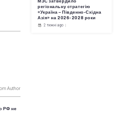
МЗС затвердило
регіональну стратегію
«Україна – Південно-Східна
Азія» на 2026-2028 роки
2 тижні ago
rom Author
о РФ не