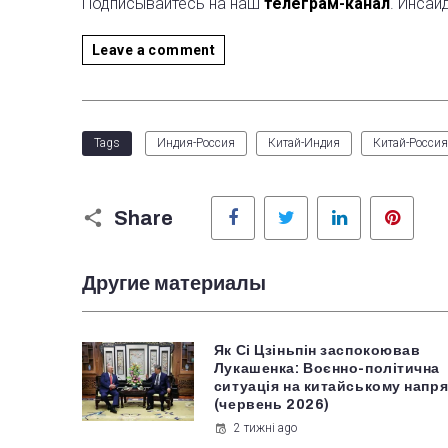
Подписывайтесь на наш
телеграм-канал
. Инсай
Leave a comment
Tags
Индия-Россия
Китай-Индия
Китай-Россия
Facebook
Twitter
LinkedIn
Pinter
Share
Другие материалы
Як Сі Цзіньпін заспокоював
Лукашенка: Воєнно-політична
ситуація на китайському напря
(червень 2026)
2 тижні ago