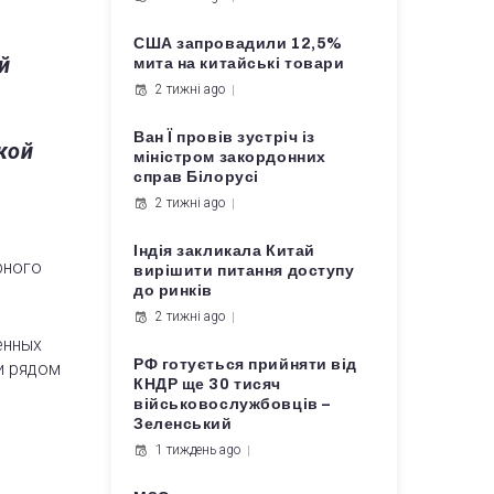
США запровадили 12,5%
й
мита на китайські товари
2 тижні ago
Ван Ї провів зустріч із
кой
міністром закордонних
справ Білорусі
2 тижні ago
Індія закликала Китай
рного
вирішити питання доступу
до ринків
2 тижні ago
енных
РФ готується прийняти від
и рядом
КНДР ще 30 тисяч
військовослужбовців –
Зеленський
1 тиждень ago