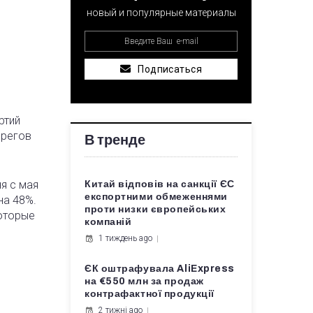
новый и популярные материалы
Подписаться
ртий
ерегов
В тренде
я с мая
Китай відповів на санкції ЄС
експортними обмеженнями
на 48%.
проти низки європейських
которые
компаній
1 тиждень ago
ЄК оштрафувала AliExpress
на €550 млн за продаж
контрафактної продукції
2 тижні ago