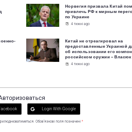
Норвегия призвала Китай по
д
привлечь РФ к мирным перег
по Украине
4 тижні ago
военно-
Китай не отреагировал на
предоставленные Украиной 
об использовании его компон
российском оружии – Власюк
4 тижні ago
Авторизоваться
 Facebook
Login With Google
оприлюднюватиметься.
Обов’язкові поля позначені
*