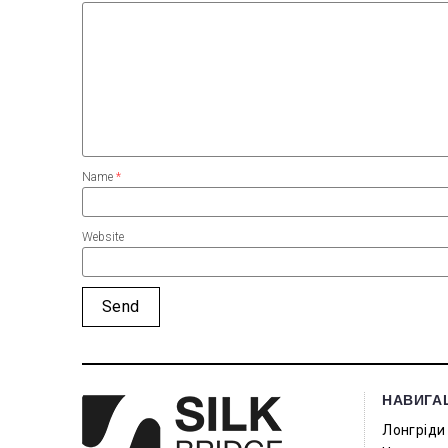
Name
*
Website
НАВИГА
Лонгріди