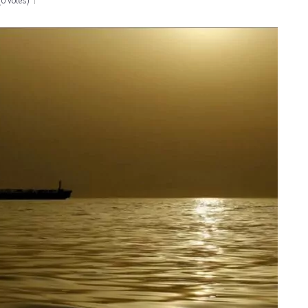
(
0 votes
)