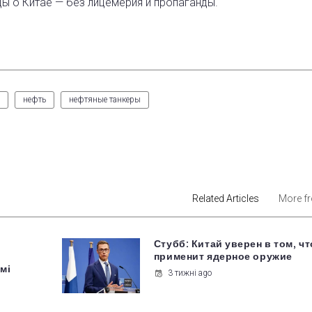
ды о Китае — без лицемерия и пропаганды.
нефть
нефтяные танкеры
est
Related Articles
More f
Стубб: Китай уверен в том, чт
применит ядерное оружие
мі
3 тижні ago