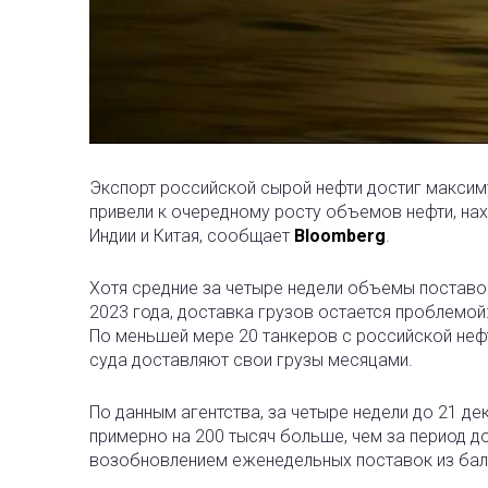
Экспорт российской сырой нефти достиг максиму
привели к очередному росту объемов нефти, на
Индии и Китая, сообщает
Bloomberg
.
Хотя средние за четыре недели объемы поставок
2023 года, доставка грузов остается проблемой:
По меньшей мере 20 танкеров с российской нефт
суда доставляют свои грузы месяцами.
По данным агентства, за четыре недели до 21 д
примерно на 200 тысяч больше, чем за период 
возобновлением еженедельных поставок из бал