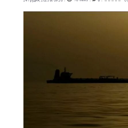
78
Views
24 Грудня, 2025 at 09:26
0
0
1
2
3
4
5