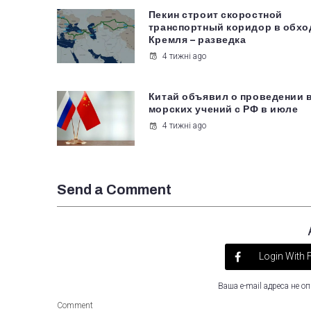
Пекин строит скоростной
транспортный коридор в обхо
Кремля – разведка
4 тижні ago
Китай объявил о проведении 
морских учений с РФ в июле
4 тижні ago
Send a Comment
Login With
Ваша e-mail адреса не 
Comment