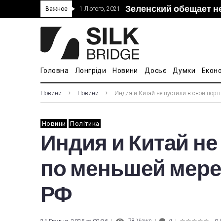
Зеленский обещает н
“Дочка” Beijing Skyr
Прошло 5-тое засед
В Украине ввели пош
Важное
1 Лютого, 2021
покупке “Мотор Сич”
вопросам культуры
Головна
Лонгріди
Новини
Досьє
Думки
Екон
Новини
Новини
Индия и Китай не пустили в свои порт
Новини
Політика
Индия и Китай не
по меньшей мере
РФ