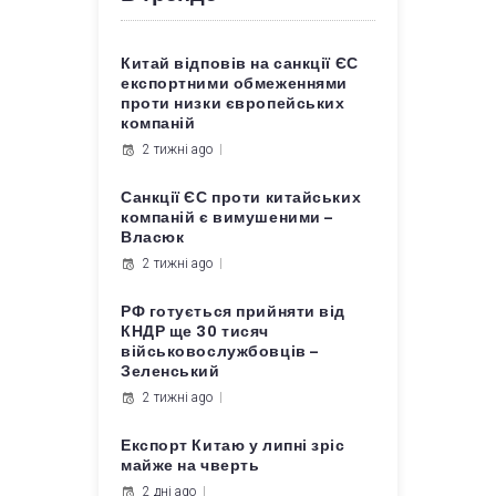
Китай відповів на санкції ЄС
експортними обмеженнями
проти низки європейських
компаній
2 тижні ago
Санкції ЄС проти китайських
компаній є вимушеними –
Власюк
2 тижні ago
РФ готується прийняти від
КНДР ще 30 тисяч
військовослужбовців –
Зеленський
2 тижні ago
Експорт Китаю у липні зріс
майже на чверть
2 дні ago