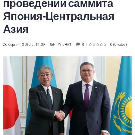
проведении саммита
Япония-Центральная
Азия
79
Views
26 Серпня, 2025 at 11:09
0
(
0 votes
)
0
1
2
3
4
5