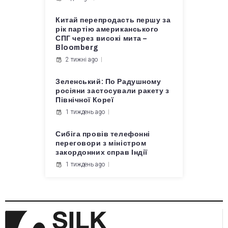
Китай перепродасть першу за
рік партію американського
СПГ через високі мита –
Bloomberg
2 тижні ago
Зеленський: По Радушному
росіяни застосували ракету з
Північної Кореї
1 тиждень ago
Сибіга провів телефонні
переговори з міністром
закордонних справ Індії
1 тиждень ago