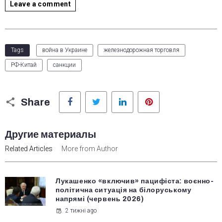
Leave a comment
Tags
война в Украине
железнодорожная торговля
РФ-Китай
санкции
Facebook
Twitter
LinkedIn
Pinterest
Share
Другие материалы
Related Articles
More from Author
Лукашенко «включив» пацифіста: воєнно-
політична ситуація на білоруському
напрямі (червень 2026)
2 тижні ago