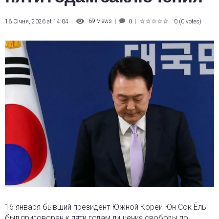
69
Views
16 Січня, 2026 at 14:04
0
(
0 votes
)
0
1
2
3
4
5
16 января бывший президент Южной Кореи Юн Сок Ёль
был приговорен к пяти годам лишения свободы по