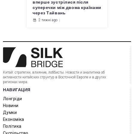
вперше зустрілися після
суперечки між двома країнами
через Тайвань
2 тижні ago
Китай: стратегии, влияние, лоббисты. Новости и аналитика об
активности китайских структур в Восточной Европе и в других
регионах мира.
НАВИГАЦИЯ
Лонгріди
Новини
Думки
Економіка
Політика
Суспільство