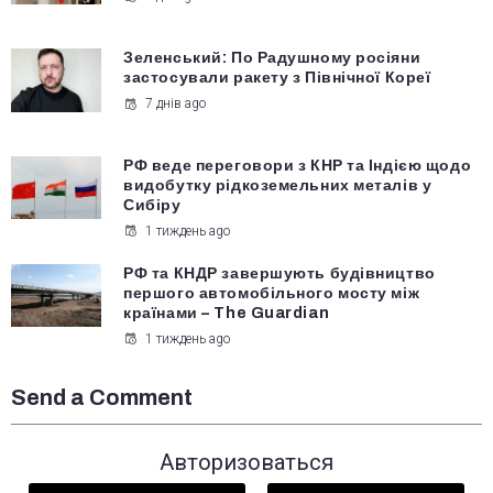
Зеленський: По Радушному росіяни
застосували ракету з Північної Кореї
7 днів ago
РФ веде переговори з КНР та Індією щодо
видобутку рідкоземельних металів у
Сибіру
1 тиждень ago
РФ та КНДР завершують будівництво
першого автомобільного мосту між
країнами – The Guardian
1 тиждень ago
Send a Comment
Авторизоваться