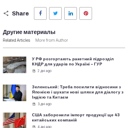
Facebook
Twitter
LinkedIn
Pinterest
Share
Другие материалы
Related Articles
More from Author
У РФ розгортають ракетний підрозділ
КНДР для ударів по Україні – ГУР
2 дні ago
Зеленський: Треба посилити відносини з
Японією і шукати нові шляхи для діалогу з
Індією та Китаєм
3 дні ago
США заборонили імпорт продукції ще 43
китайських компаній
4 дні ago