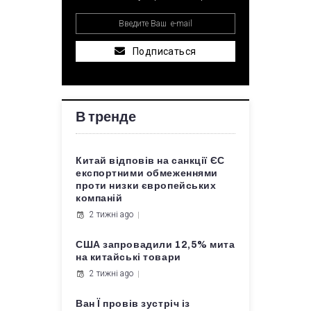
Подписаться
В тренде
Китай відповів на санкції ЄС
експортними обмеженнями
проти низки європейських
компаній
2 тижні ago
США запровадили 12,5% мита
на китайські товари
2 тижні ago
Ван Ї провів зустріч із