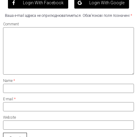
Login With Facebook
Login With Google
Ваша e-mail адреса не оприлюднюватиметься.
Обов’язкові поля позначені
*
Comment
Name
*
E-mail
*
Website