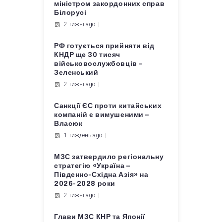
міністром закордонних справ
Білорусі
2 тижні ago
РФ готується прийняти від
КНДР ще 30 тисяч
військовослужбовців –
Зеленський
2 тижні ago
Санкції ЄС проти китайських
компаній є вимушеними –
Власюк
1 тиждень ago
МЗС затвердило регіональну
стратегію «Україна –
Південно-Східна Азія» на
2026-2028 роки
2 тижні ago
Глави МЗС КНР та Японії