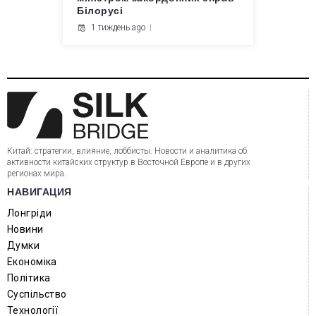
Білорусі
1 тиждень ago
Китай: стратегии, влияние, лоббисты. Новости и аналитика об
активности китайских структур в Восточной Европе и в других
регионах мира.
НАВИГАЦИЯ
Лонгріди
Новини
Думки
Економіка
Політика
Суспільство
Технології