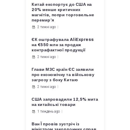
Китай експортує до США на
20% менше критичних
магнітів, попри торговельне
перемир’я
2 тижні ago
ЄК оштрафувала AliExpress
на €550 млн за продаж
контрафактної продукції
2 тижні ago
Глави МЗС країн ЄС заявили
про економічну та військову
загрозу з боку Китаю
2 тижні ago
США запровадили 12,5% мита
на китайські товари
1 тиждень ago
Ван Ї провів зустріч із
міністром закордонних справ