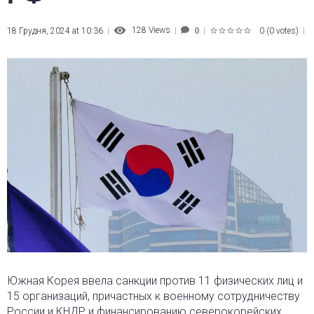
128
Views
18 Грудня, 2024 at 10:36
0
(
0 votes
)
0
1
2
3
4
5
Южная Корея ввела санкции против 11 физических лиц и
15 организаций, причастных к военному сотрудничеству
России и КНДР и финансированию северокорейских