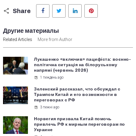
Facebook
Twitter
LinkedIn
Pinterest
Share
Другие материалы
Related Articles
More from Author
Лукашенко «включив» пацифіста: воєнно-
політична ситуація на білоруському
напрямі (червень 2026)
1 тиждень ago
Зеленский рассказал, что обсуждал с
Трампом Китай и его возможности в
переговорах с РФ
3 тижні ago
Норвегия призвала Китай помочь
привлечь РФ к мирным переговорам по
Украине