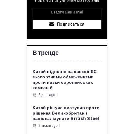
новый и популярные материалы
Подписаться
В тренде
Китай відповів на санкції ЄС
експортними обмеженнями
проти низки європейських
компаній
5 днів ago
Китай рішуче виступив проти
рішення Великобританії
націоналізувати British Steel
2 тижні ago