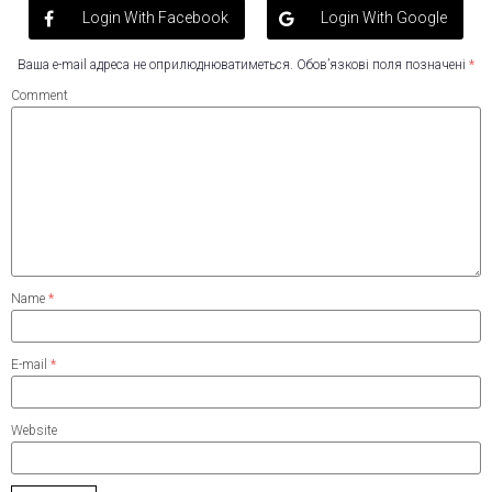
Login With Facebook
Login With Google
Ваша e-mail адреса не оприлюднюватиметься.
Обов’язкові поля позначені
*
Comment
Name
*
E-mail
*
Website