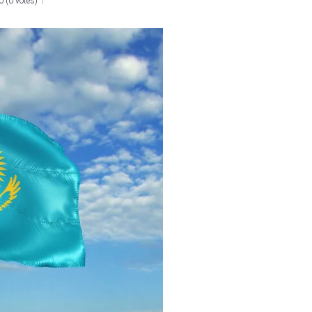
0
(
0 votes
)