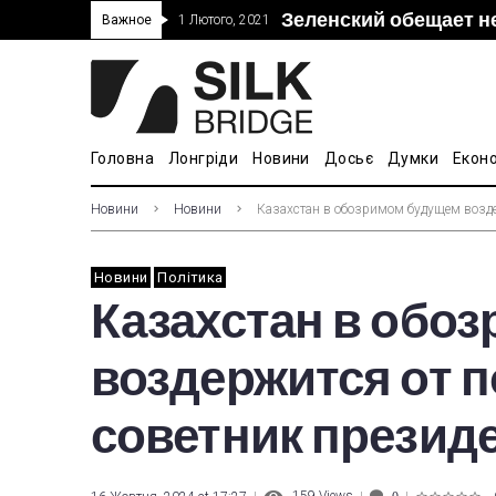
Зеленский обещает н
“Дочка” Beijing Skyr
Прошло 5-тое засед
В Украине ввели пош
Важное
1 Лютого, 2021
покупке “Мотор Сич”
вопросам культуры
Головна
Лонгріди
Новини
Досьє
Думки
Екон
Новини
Новини
Казахстан в обозримом будущем возде
Новини
Політика
Казахстан в обо
воздержится от п
советник презид