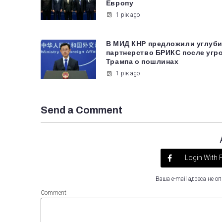
Европу
1 рік ago
В МИД КНР предложили углуб
партнерство БРИКС после угр
Трампа о пошлинах
1 рік ago
Send a Comment
Login With
Ваша e-mail адреса не 
Comment