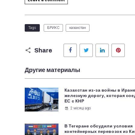
Tags
БРИКС
казахстан
Facebook
Twitter
LinkedIn
Pinter
Share
Другие материалы
Казахстан из-за войны в Иран
железную дорогу, которая сое
ЕС с КНР
2 місяці ago
В Тегеране обсудили условия
контейнерных перевозок из Ки