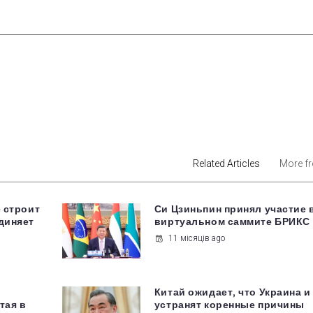
est
Related Articles
More f
е строит
Си Цзиньпин принял участие 
диняет
виртуальном саммите БРИКС
11 місяців ago
Китай ожидает, что Украина и
тая в
устранят коренные причины