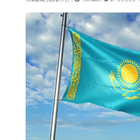
159
Views
16 Жовтня, 2024 at 17:27
0
1
2
3
4
5