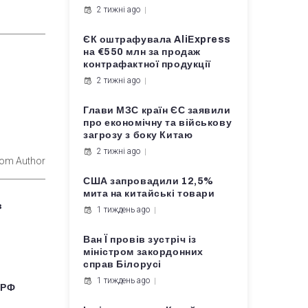
2 тижні ago
ЄК оштрафувала AliExpress
на €550 млн за продаж
контрафактної продукції
2 тижні ago
Глави МЗС країн ЄС заявили
про економічну та військову
загрозу з боку Китаю
2 тижні ago
rom Author
США запровадили 12,5%
мита на китайські товари
в
1 тиждень ago
Ван Ї провів зустріч із
міністром закордонних
справ Білорусі
1 тиждень ago
 РФ