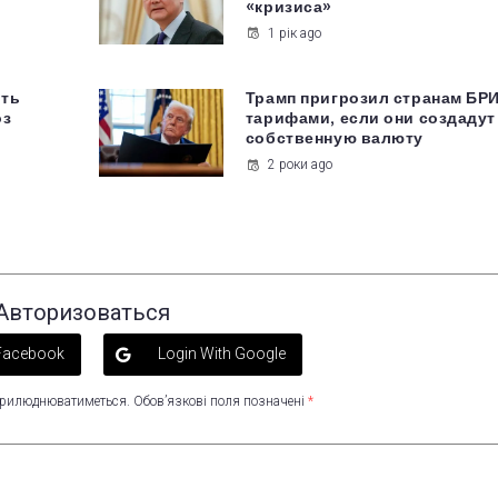
«кризиса»
1 рік ago
ить
Трамп пригрозил странам БР
оз
тарифами, если они создадут
собственную валюту
2 роки ago
Авторизоваться
 Facebook
Login With Google
оприлюднюватиметься.
Обов’язкові поля позначені
*