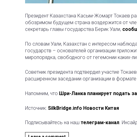
Президент Казахстана Касым-Жомарт Токаев ра
обозримом будущем страна воздержится от членс
секретарь главы государства Берик Уали,
сооб
По словам Уали, Казахстан с интересом наблюд
государств – основателей организации приложи
миропорядка, свободного от гегемонии каких-л
Советник президента подтвердил участие Токаев
расширенном заседании организации в формате 
Напомним, что
Шри-Ланка планирует подать за
Источник:
SilkBridge.info Новости Китая
Подписывайтесь на наш
телеграм-канал
. Инсай
Leave a comment