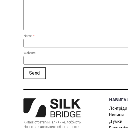
Name
*
Website
НАВИГА
Лонгріди
Новини
Думки
Китай: стратегии, влияние, лоббисты.
Новости и аналитика об активности
Економік