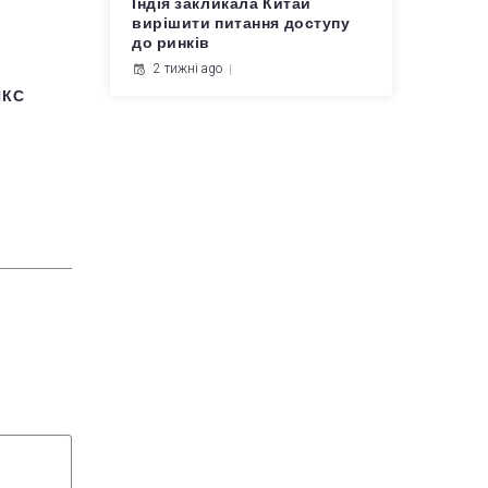
Індія закликала Китай
вирішити питання доступу
до ринків
2 тижні ago
ИКС