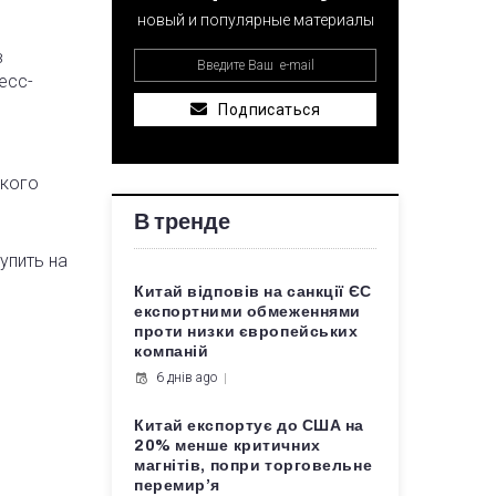
новый и популярные материалы
в
есс-
Подписаться
ского
В тренде
упить на
Китай відповів на санкції ЄС
експортними обмеженнями
проти низки європейських
компаній
6 днів ago
Китай експортує до США на
20% менше критичних
магнітів, попри торговельне
перемир’я