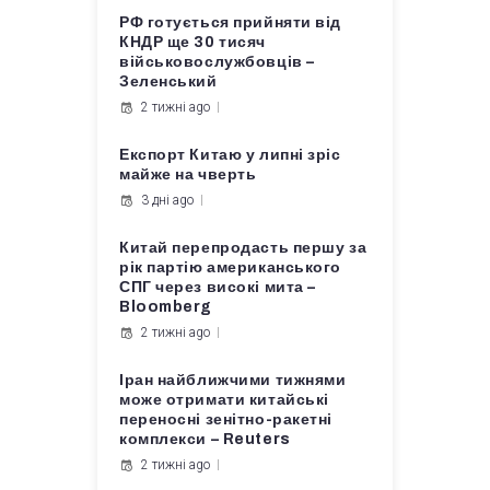
РФ готується прийняти від
КНДР ще 30 тисяч
військовослужбовців –
Зеленський
2 тижні ago
Експорт Китаю у липні зріс
майже на чверть
3 дні ago
Китай перепродасть першу за
рік партію американського
СПГ через високі мита –
Bloomberg
2 тижні ago
Іран найближчими тижнями
може отримати китайські
переносні зенітно-ракетні
комплекси – Reuters
2 тижні ago