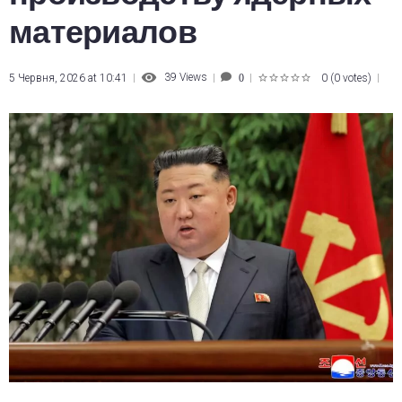
материалов
39
Views
5 Червня, 2026 at 10:41
0
(
0 votes
)
0
1
2
3
4
5