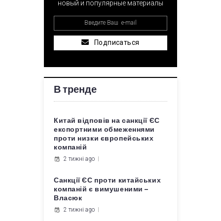
новый и популярные материалы
Подписаться
В тренде
Китай відповів на санкції ЄС
експортними обмеженнями
проти низки європейських
компаній
2 тижні ago
Санкції ЄС проти китайських
компаній є вимушеними –
Власюк
2 тижні ago