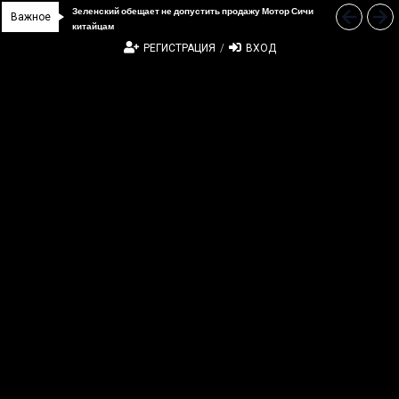
Зеленский обещает не допустить продажу Мотор Сичи
Прошло 5-тое заседание украинско-китайской
“Дочка” Beijing Skyrizon и DCH Group подали новую
В Украине ввели пошлину на стальные трубы из Китая
Важное
китайцам
Подкомиссии по вопросам культуры
заявку в АМКУ о покупке “Мотор Сич”
РЕГИСТРАЦИЯ
/
ВХОД