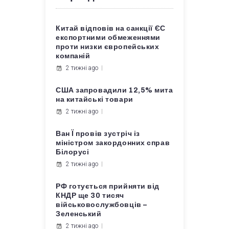
Китай відповів на санкції ЄС
експортними обмеженнями
проти низки європейських
компаній
2 тижні ago
США запровадили 12,5% мита
на китайські товари
2 тижні ago
Ван Ї провів зустріч із
міністром закордонних справ
Білорусі
2 тижні ago
РФ готується прийняти від
КНДР ще 30 тисяч
військовослужбовців –
Зеленський
2 тижні ago