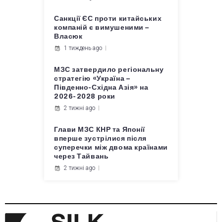
Санкції ЄС проти китайських
компаній є вимушеними –
Власюк
1 тиждень ago
МЗС затвердило регіональну
стратегію «Україна –
Південно-Східна Азія» на
2026-2028 роки
2 тижні ago
Глави МЗС КНР та Японії
вперше зустрілися після
суперечки між двома країнами
через Тайвань
2 тижні ago