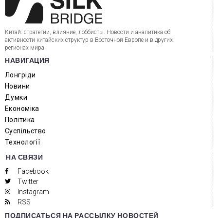
Китай: стратегии, влияние, лоббисты. Новости и аналитика об
активности китайских структур в Восточной Европе и в других
регионах мира.
НАВИГАЦИЯ
Лонгріди
Новини
Думки
Економіка
Політика
Суспільство
Технології
НА СВЯЗИ
Facebook
Twitter
Instagram
RSS
ПОДПИСАТЬСЯ НА РАССЫЛКУ НОВОСТЕЙ