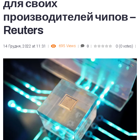
для своих
производителей чипов –
Reuters
695
Views
14 Грудня, 2022 at 11:31
0
(
0 votes
)
0
1
2
3
4
5