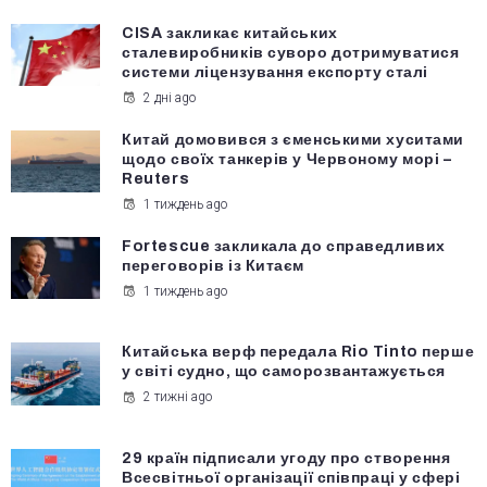
CISA закликає китайських
сталевиробників суворо дотримуватися
системи ліцензування експорту сталі
2 дні ago
Китай домовився з єменськими хуситами
щодо своїх танкерів у Червоному морі –
Reuters
1 тиждень ago
Fortescue закликала до справедливих
переговорів із Китаєм
1 тиждень ago
Китайська верф передала Rio Tinto перше
у світі судно, що саморозвантажується
2 тижні ago
29 країн підписали угоду про створення
Всесвітньої організації співпраці у сфері