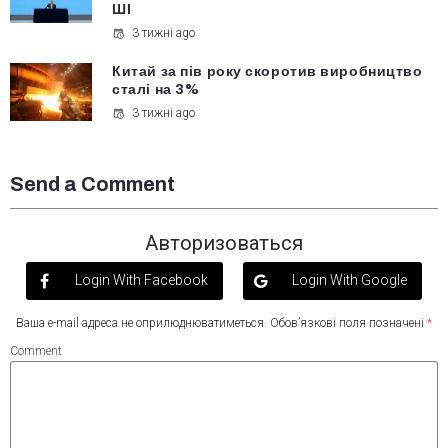
ШІ
3 тижні ago
Китай за пів року скоротив виробництво
сталі на 3%
3 тижні ago
Send a Comment
Авторизоваться
Login With Facebook
Login With Google
Ваша e-mail адреса не оприлюднюватиметься.
Обов’язкові поля позначені
*
Comment