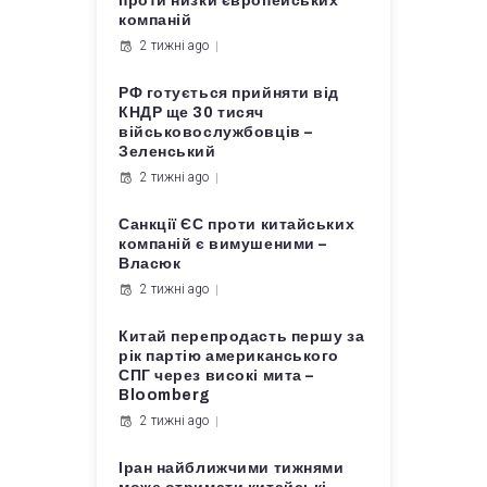
проти низки європейських
компаній
2 тижні ago
РФ готується прийняти від
КНДР ще 30 тисяч
військовослужбовців –
Зеленський
2 тижні ago
Санкції ЄС проти китайських
компаній є вимушеними –
Власюк
2 тижні ago
Китай перепродасть першу за
рік партію американського
СПГ через високі мита –
Bloomberg
2 тижні ago
Іран найближчими тижнями