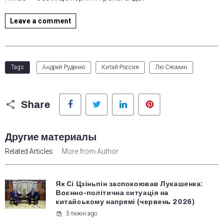
Leave a comment
Tags
Андрей Руденко
Китай-Россия
Лю Сяомин
Facebook
Twitter
LinkedIn
Pinterest
Share
Другие материалы
Related Articles
More from Author
Як Сі Цзіньпін заспокоював Лукашенка:
Воєнно-політична ситуація на
китайському напрямі (червень 2026)
3 тижні ago