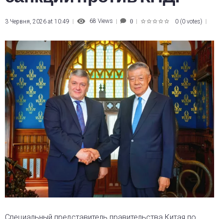
68
Views
3 Червня, 2026 at 10:49
0
(
0 votes
)
0
1
2
3
4
5
Специальный представитель правительства Китая по