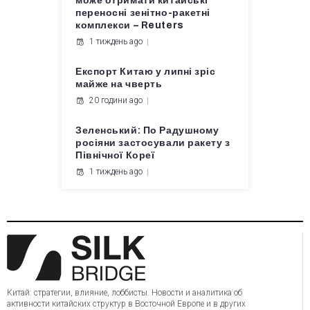
може отримати китайські
переносні зенітно-ракетні
комплекси – Reuters
1 тиждень ago
Експорт Китаю у липні зріс
майже на чверть
20 години ago
Зеленський: По Радушному
росіяни застосували ракету з
Північної Кореї
1 тиждень ago
Китай: стратегии, влияние, лоббисты. Новости и аналитика об
активности китайских структур в Восточной Европе и в других