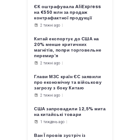
ЄК оштрафувала AliExpress
на €550 млн за продаж
контрафактної продукції
2 тижні ago
Китай експортує до США на
20% менше критичних
магнітів, попри торговельне
перемир’я
2 тижні ago
Глави МЗС країн ЄС заявили
про економічну та військову
загрозу з боку Китаю
2 тижні ago
США запровадили 12,5% мита
на китайські товари
1 тиждень ago
Ван Ї провів зустріч із