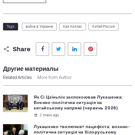
Tags
война в Украине
Кая Каллас
Китай-Россия
Facebook
Twitter
LinkedIn
Pinterest
Share
Другие материалы
Related Articles
More from Author
Як Сі Цзіньпін заспокоював Лукашенка:
Воєнно-політична ситуація на
китайському напрямі (червень 2026)
2 тижні ago
Лукашенко «включив» пацифіста: воєнно-
політична ситуація на білоруському