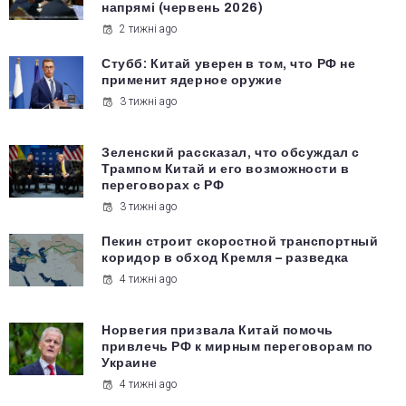
напрямі (червень 2026)
2 тижні ago
Стубб: Китай уверен в том, что РФ не
применит ядерное оружие
3 тижні ago
Зеленский рассказал, что обсуждал с
Трампом Китай и его возможности в
переговорах с РФ
3 тижні ago
Пекин строит скоростной транспортный
коридор в обход Кремля – разведка
4 тижні ago
Норвегия призвала Китай помочь
привлечь РФ к мирным переговорам по
Украине
4 тижні ago