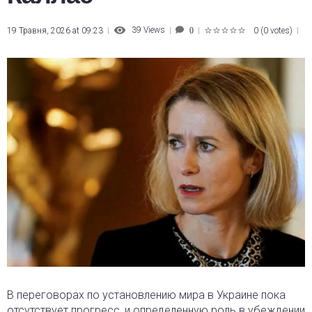
39
Views
19 Травня, 2026 at 09:23
0
(
0 votes
)
0
1
2
3
4
5
В переговорах по установлению мира в Украине пока
отсутствует прогресс
, и определенную роль в убеждении