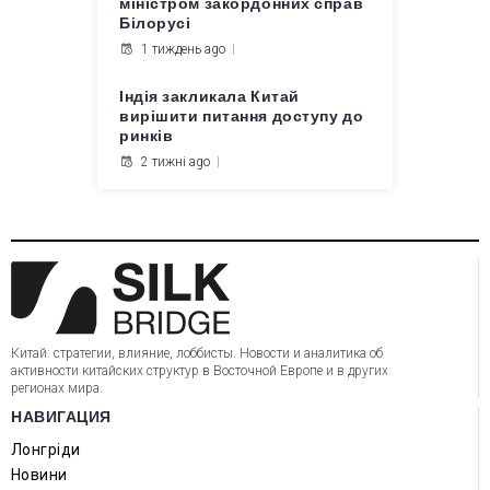
міністром закордонних справ
Білорусі
1 тиждень ago
Індія закликала Китай
вирішити питання доступу до
ринків
2 тижні ago
Китай: стратегии, влияние, лоббисты. Новости и аналитика об
активности китайских структур в Восточной Европе и в других
регионах мира.
НАВИГАЦИЯ
Лонгріди
Новини