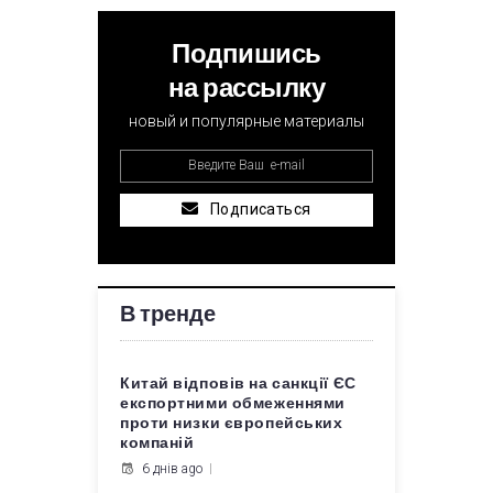
Подпишись
на рассылку
новый и популярные материалы
Подписаться
В тренде
Китай відповів на санкції ЄС
експортними обмеженнями
проти низки європейських
компаній
6 днів ago