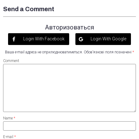
Send a Comment
Авторизоваться
Login With Facebook
Login With Google
Ваша e-mail адреса не оприлюднюватиметься.
Обов’язкові поля позначені
*
Comment
Name
*
E-mail
*