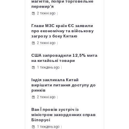
магнітів, попри торговельне
перемир’я
2 тижні ago
Глави МЗС країн ЄС заявили
про економічну та військову
загрозу з боку Китаю
2 тижні ago
США запровадили 12,5% мита
на китайські товари
1 тиждень ago
Індія закликала Китай
вирішити питання доступу до
ринків
2 тижні ago
Ван Ї провів зустріч із
міністром закордонних справ
Білорусі
1 тиждень ago