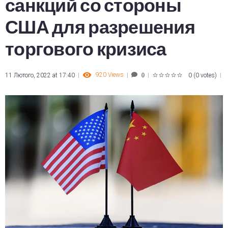
санкций со стороны
США для разрешения
торгового кризиса
920
Views
11 Лютого, 2022 at 17:40
0
(
0 votes
)
0
1
2
3
4
5