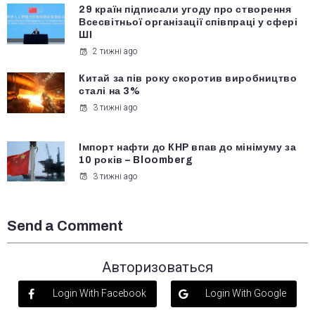
29 країн підписали угоду про створення
Всесвітньої організації співпраці у сфері
ШІ
2 тижні ago
Китай за пів року скоротив виробництво
сталі на 3%
3 тижні ago
Імпорт нафти до КНР впав до мінімуму за
10 років – Bloomberg
3 тижні ago
Send a Comment
Авторизоваться
Login With Facebook
Login With Google