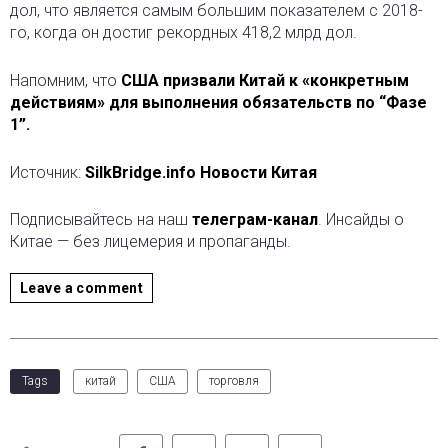
дол, что является самым большим показателем с 2018-
го, когда он достиг рекордных 418,2 млрд дол.
Напомним, что
США призвали Китай к «конкретным
действиям» для выполнения обязательств по “Фазе
1”.
Источник:
SilkBridge.info Новости Китая
Подписывайтесь на наш
телеграм-канал
. Инсайды о
Китае — без лицемерия и пропаганды.
Leave a comment
Tags
китай
США
торговля
Facebook
Twitter
LinkedIn
Pinterest