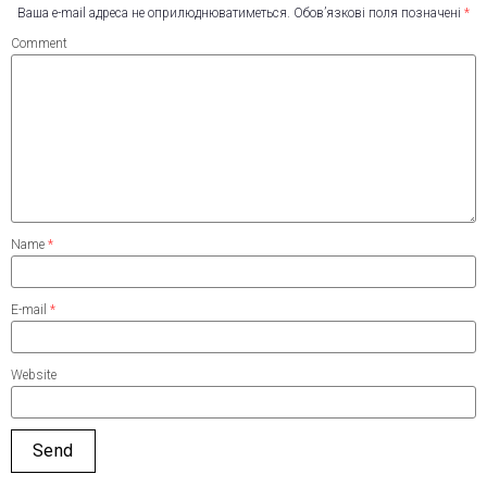
Ваша e-mail адреса не оприлюднюватиметься.
Обов’язкові поля позначені
*
Comment
Name
*
E-mail
*
Website