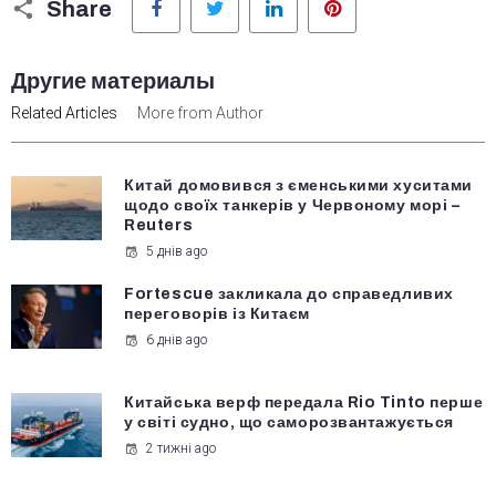
Share
Другие материалы
Related Articles
More from Author
Китай домовився з єменськими хуситами
щодо своїх танкерів у Червоному морі –
Reuters
5 днів ago
Fortescue закликала до справедливих
переговорів із Китаєм
6 днів ago
Китайська верф передала Rio Tinto перше
у світі судно, що саморозвантажується
2 тижні ago