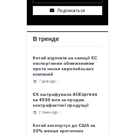
Подписаться
В тренде
Китай відповів на санкції ЄС
експортними обмеженнями
проти низки європейських
компаній
7 днів ago
ЄК оштрафувала AliExpress
на €550 млн за продаж
контрафактної продукції
2 тижні ago
Китай експортує до США на
20% менше критичних