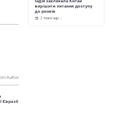
Індія закликала Китай
вирішити питання доступу
до ринків
2 тижні ago
rom Author
р
ї Євразії