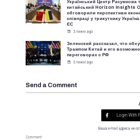
Український Центр Разумкова 
китайський Horizon Insights 
обговорили перспективи екон
співпраці у трикутнику Україн
ЄС
3 тижні ago
Зеленский рассказал, что обс
Трампом Китай и его возможно
переговорах с РФ
3 тижні ago
Send a Comment
Login With
Ваша e-mail адреса не 
Comment