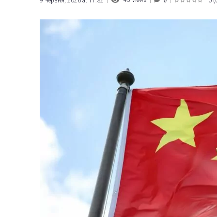
45
Views
9 Червня, 2026 at 11:32
0
(
0
1
2
3
4
5