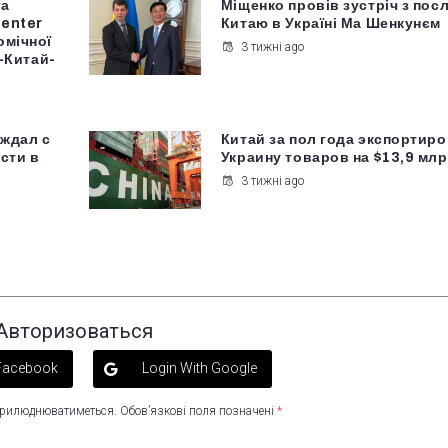
та
Міщенко провів зустріч з пос
Center
Китаю в Україні Ма Шенкунєм
омічної
3 тижні ago
а-Китай-
уждал с
Китай за пол года экспортиро
сти в
Украину товаров на $13,9 мл
3 тижні ago
Авторизоваться
 Facebook
Login With Google
оприлюднюватиметься.
Обов’язкові поля позначені
*