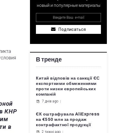
новый и популярные материалы
Подписаться
ликта
условия
В тренде
Китай відповів на санкції ЄС
експортними обмеженнями
проти низки європейських
компаній
7 днів ago
рной
 в КНР
ЄК оштрафувала AliExpress
ким
на €550 млн за продаж
контрафактної продукції
ти в
2 тижні ago