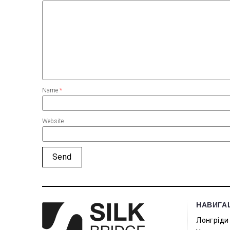
Name
*
Website
НАВИГА
Лонгріди