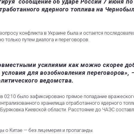
тируя сообщение об ударе России 7 июня по
тработанного ядерного топлива на Чернобы
 вопросу конфликта в Украине была и остается последовате
о только путем диалога и переговоров.
совместными усилиями как можно скорее до
 условия для возобновления переговоров», 
литического ведомства.
а в 02:10 было зафиксировано прямое попадание вражеског
ентрализованного хранилища отработанного ядерного топл
 Буряковка Киевской области. Расстояние до ЧАЭС составл
ды о Китае — без лицемерия и пропаганды.