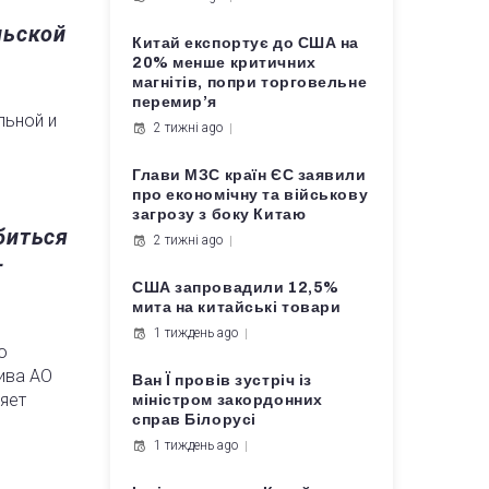
льской
Китай експортує до США на
20% менше критичних
магнітів, попри торговельне
перемир’я
льной и
2 тижні ago
Глави МЗС країн ЄС заявили
про економічну та військову
загрозу з боку Китаю
биться
2 тижні ago
–
США запровадили 12,5%
мита на китайські товари
1 тиждень ago
о
ива АО
Ван Ї провів зустріч із
яет
міністром закордонних
справ Білорусі
1 тиждень ago