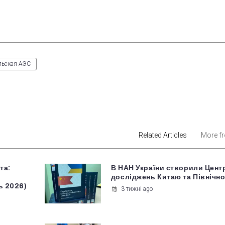
льская АЭС
est
Related Articles
More f
та:
В НАН України створили Цент
досліджень Китаю та Північно
ь 2026)
3 тижні ago