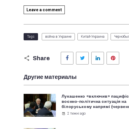
Leave a comment
Tags
война в Украине
Китай-Украина
Чернобы
Facebook
Twitter
LinkedIn
Pinter
Share
Другие материалы
Лукашенко «включив» пацифіс
воєнно-політична ситуація на
білоруському напрямі (червен
2 тижні ago