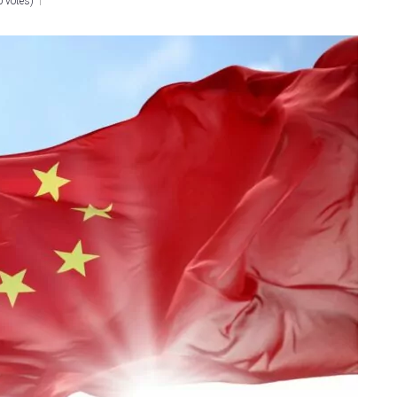
0 votes
)