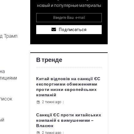
новый и популярные материалы
Подписаться
ьд Трамп
В тренде
на
тициями
Китай відповів на санкції ЄС
експортними обмеженнями
проти низки європейських
компаній
писок
2 тижні ago
Санкції ЄС проти китайських
ый
компаній є вимушеними –
Власюк
2 тижні ago