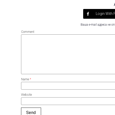
Login With
Ваша e-mail адреса не 
Comment
Name
*
Website