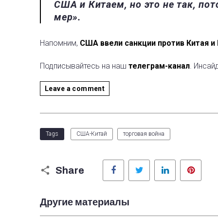
США и Китаем, но это не так, по
мер».
Напомним,
США ввели санкции против Китая и
Подписывайтесь на наш
телеграм-канал
. Инсай
Leave a comment
Tags
США-Китай
торговая война
Facebook
Twitter
LinkedIn
Pinter
Share
Другие материалы