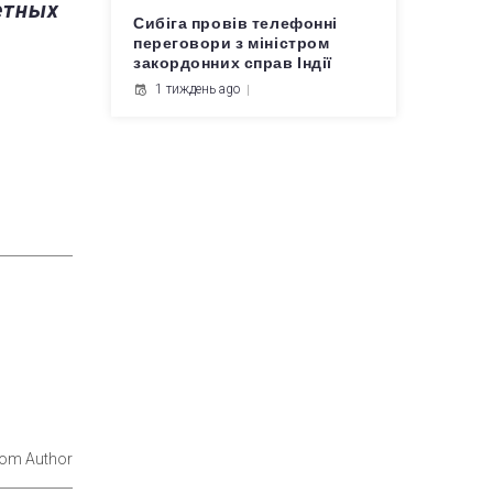
етных
Сибіга провів телефонні
переговори з міністром
закордонних справ Індії
1 тиждень ago
rom Author