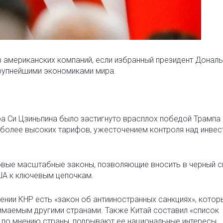
 американских компаний, если избранный президент Донал
рупнейшими экономиками мира.
ра Си Цзиньпина было застигнуто врасплох победой Трампа 
более высоких тарифов, ужесточением контроля над инвес
новые масштабные законы, позволяющие вносить в черный с
ША к ключевым цепочкам.
ении КНР есть «закон об антииностранных санкциях», котор
имаемым другими странами. Также Китай составил «список
 по мнению страны, подрывают ее национальные интересы.