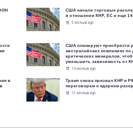
 ООН
США начали торговые рассл
в отношении КНР, ЕС и еще 14
5 місяців ago
ости
США планируют приобрести 
ня
австралийских компаниях по
критических минералов, что
уменьшить зависимость от К
10 місяців ago
ния в
Трамп снова призвал КНР и Р
в
переговорам о ядерном разо
12 місяців ago