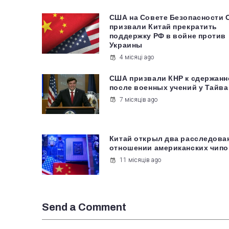
США на Совете Безопасности
призвали Китай прекратить
поддержку РФ в войне против
Украины
4 місяці ago
США призвали КНР к сдержанн
после военных учений у Тайва
7 місяців ago
Китай открыл два расследова
отношении американских чипо
11 місяців ago
Send a Comment