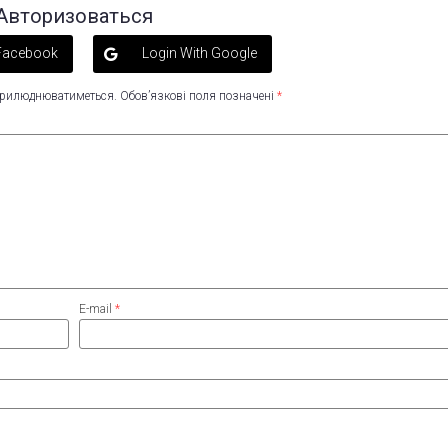
Авторизоваться
 Facebook
Login With Google
оприлюднюватиметься.
Обов’язкові поля позначені
*
E-mail
*