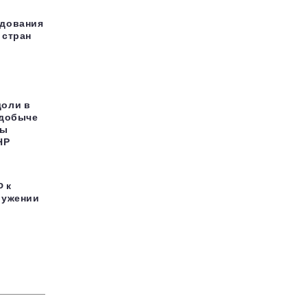
едования
 стран
доли в
 добыче
бы
НР
Ф к
ружении