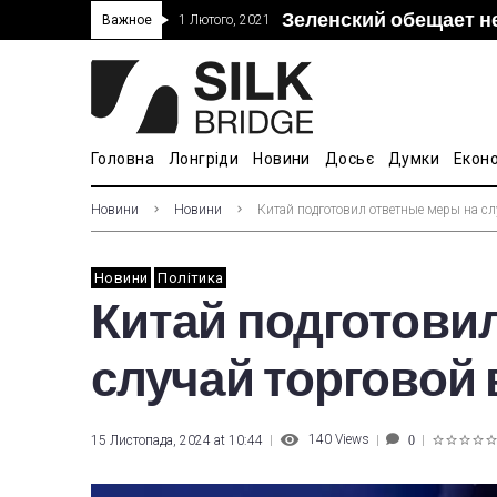
Зеленский обещает н
“Дочка” Beijing Skyr
Прошло 5-тое засед
В Украине ввели пош
Важное
1 Лютого, 2021
покупке “Мотор Сич”
вопросам культуры
Головна
Лонгріди
Новини
Досьє
Думки
Екон
Новини
Новини
Китай подготовил ответные меры на с
Новини
Політика
Китай подготови
случай торговой 
140
Views
15 Листопада, 2024 at 10:44
0
1
2
3
4
5