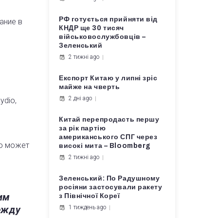
РФ готується прийняти від
ание в
КНДР ще 30 тисяч
військовослужбовців –
Зеленський
2 тижні ago
Експорт Китаю у липні зріс
майже на чверть
2 дні ago
ydio,
Китай перепродасть першу
за рік партію
американського СПГ через
то может
високі мита – Bloomberg
2 тижні ago
Зеленський: По Радушному
росіяни застосували ракету
им
з Північної Кореї
ежду
1 тиждень ago