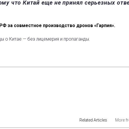
тому что Китай еще не принял серьезных отв
 РФ за совместное производство дронов «Гарпия».
ды о Китае — без лицемерия и пропаганды.
est
Related Articles
More f