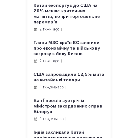
Китай експортує до США на
20% менше критичних
магнітів, попри торговельне
перемир’я
2 тижні ago
Глави МЗС країн ЄС заявили
про економічну та військову
загрозу з боку Китаю
2 тижні ago
США запровадили 12,5% мита
на китайські товари
1 тиждень ago
Ван Ї провів зустріч із
міністром закордонних справ
Білорусі
1 тиждень ago
Індія закликала Китай
вирішити питання доступу до