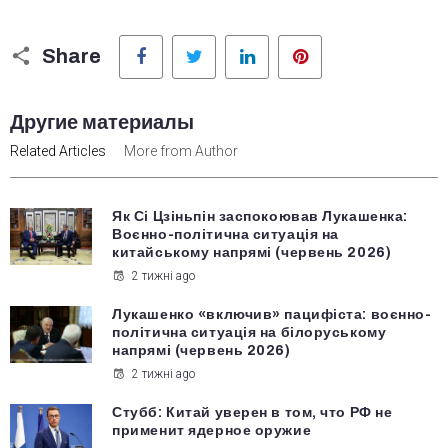
Facebook
Twitter
LinkedIn
Pinterest
Share
Другие материалы
Related Articles
More from Author
Як Сі Цзіньпін заспокоював Лукашенка:
Воєнно-політична ситуація на
китайському напрямі (червень 2026)
2 тижні ago
Лукашенко «включив» пацифіста: воєнно-
політична ситуація на білоруському
напрямі (червень 2026)
2 тижні ago
Стубб: Китай уверен в том, что РФ не
применит ядерное оружие