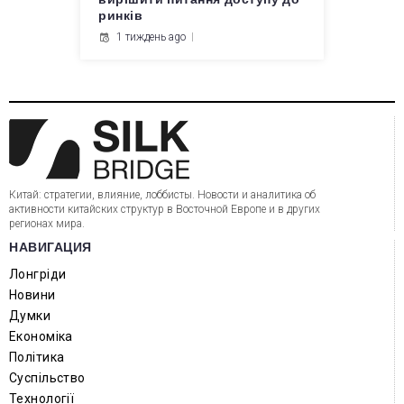
ринків
1 тиждень ago
Китай: стратегии, влияние, лоббисты. Новости и аналитика об
активности китайских структур в Восточной Европе и в других
регионах мира.
НАВИГАЦИЯ
Лонгріди
Новини
Думки
Економіка
Політика
Суспільство
Технології