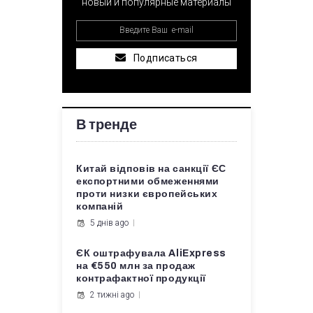
новый и популярные материалы
Подписаться
В тренде
Китай відповів на санкції ЄС
експортними обмеженнями
проти низки європейських
компаній
5 днів ago
ЄК оштрафувала AliExpress
на €550 млн за продаж
контрафактної продукції
2 тижні ago