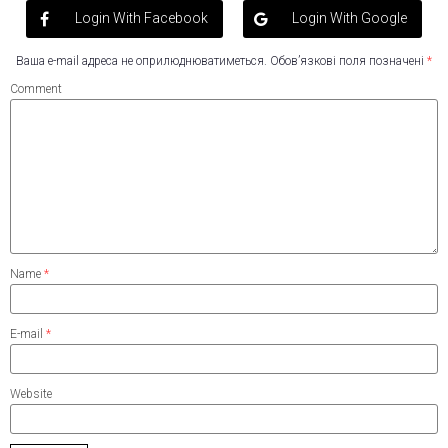
Login With Facebook
Login With Google
Ваша e-mail адреса не оприлюднюватиметься.
Обов’язкові поля позначені
*
Comment
Name
*
E-mail
*
Website