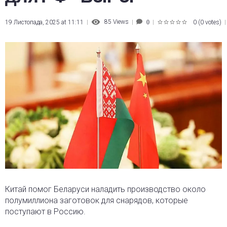
85
Views
19 Листопада, 2025 at 11:11
0
(
0 votes
)
0
1
2
3
4
5
Китай помог Беларуси наладить производство около
полумиллиона заготовок для снарядов, которые
поступают в Россию.