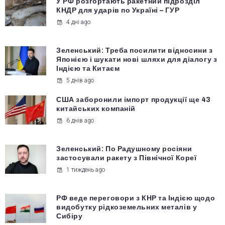
У РФ розгортають ракетний підрозділ
КНДР для ударів по Україні – ГУР
4 дні ago
Зеленський: Треба посилити відносини з
Японією і шукати нові шляхи для діалогу з
Індією та Китаєм
5 днів ago
США заборонили імпорт продукції ще 43
китайських компаній
6 днів ago
Зеленський: По Радушному росіяни
застосували ракету з Північної Кореї
1 тиждень ago
РФ веде переговори з КНР та Індією щодо
видобутку рідкоземельних металів у
Сибіру