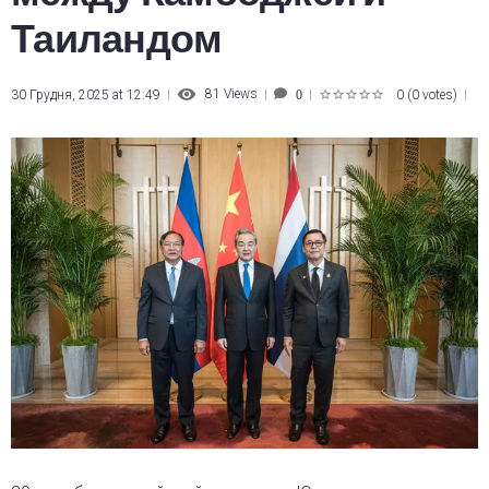
Таиландом
81
Views
30 Грудня, 2025 at 12:49
0
(
0 votes
)
0
1
2
3
4
5