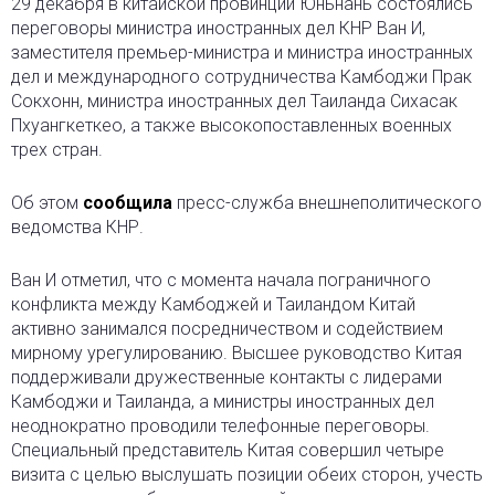
29 декабря в китайской провинции Юньнань состоялись
переговоры министра иностранных дел КНР Ван И,
заместителя премьер-министра и министра иностранных
дел и международного сотрудничества Камбоджи Прак
Сокхонн, министра иностранных дел Таиланда
Сихасак
Пхуангкеткео, а также высокопоставленных военных
трех стран.
Об этом
сообщила
пресс-служба внешнеполитического
ведомства КНР.
Ван И отметил, что с момента начала пограничного
конфликта между Камбоджей и Таиландом Китай
активно занимался посредничеством и содействием
мирному урегулированию. Высшее руководство Китая
поддерживали дружественные контакты с лидерами
Камбоджи и Таиланда, а министры иностранных дел
неоднократно проводили телефонные переговоры.
Специальный представитель Китая совершил четыре
визита с целью выслушать позиции обеих сторон, учесть