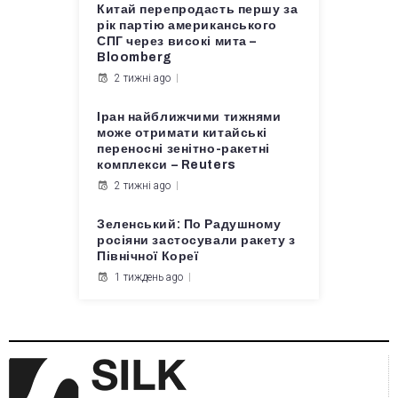
Китай перепродасть першу за
рік партію американського
СПГ через високі мита –
Bloomberg
2 тижні ago
Іран найближчими тижнями
може отримати китайські
переносні зенітно-ракетні
комплекси – Reuters
2 тижні ago
Зеленський: По Радушному
росіяни застосували ракету з
Північної Кореї
1 тиждень ago