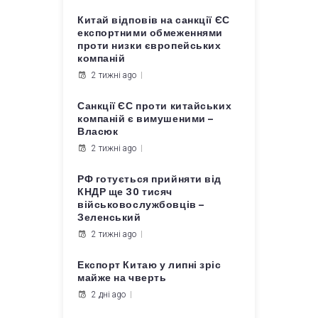
Китай відповів на санкції ЄС
експортними обмеженнями
проти низки європейських
компаній
2 тижні ago
Санкції ЄС проти китайських
компаній є вимушеними –
Власюк
2 тижні ago
РФ готується прийняти від
КНДР ще 30 тисяч
військовослужбовців –
Зеленський
2 тижні ago
Експорт Китаю у липні зріс
майже на чверть
2 дні ago