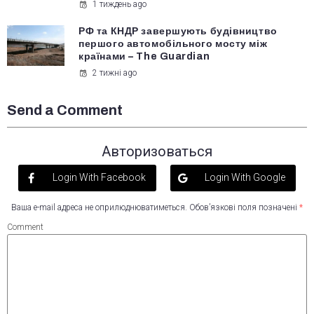
1 тиждень ago
РФ та КНДР завершують будівництво
першого автомобільного мосту між
країнами – The Guardian
2 тижні ago
Send a Comment
Авторизоваться
Login With Facebook
Login With Google
Ваша e-mail адреса не оприлюднюватиметься.
Обов’язкові поля позначені
*
Comment