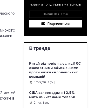
новый и популярные материалы
ического
Подписаться
 мирного
ризации
В тренде
Китай відповів на санкції ЄС
експортними обмеженнями
проти низки європейських
компаній
1 тиждень ago
«Золотой
США запровадили 12,5%
мита на китайські товари
оружие в
2 тижні ago