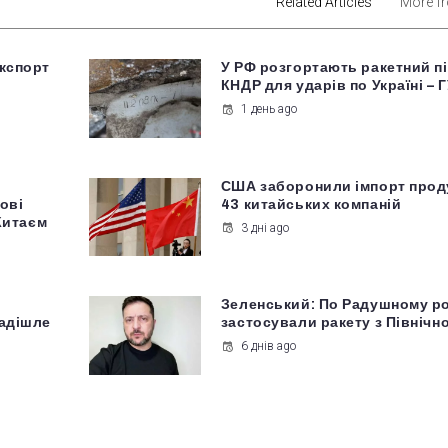
Related Articles
More f
кспорт
У РФ розгортають ракетний п
КНДР для ударів по Україні – 
1 день ago
США заборонили імпорт проду
нові
43 китайських компаній
 Китаєм
3 дні ago
Зеленський: По Радушному р
надішле
застосували ракету з Північно
6 днів ago