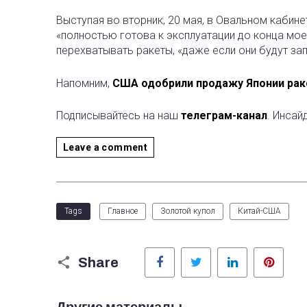
Выступая во вторник, 20 мая, в Овальном кабинет
«полностью готова к эксплуатации до конца моег
перехватывать ракеты, «даже если они будут за
Напомним,
США одобрили продажу Японии раке
Подписывайтесь на наш
телеграм-канал
. Инсай
Leave a comment
Tags
Главное
Золотой купол
Китай-США
Facebook
Twitter
LinkedIn
Pinter
Share