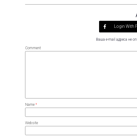
Login With
Ваша e-mail адреса не 
Comment
Name
*
Website