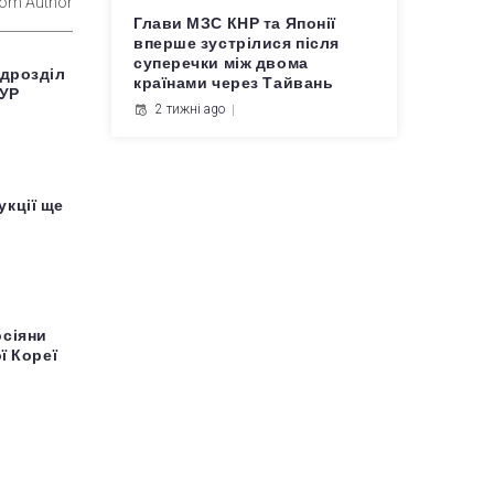
rom Author
Глави МЗС КНР та Японії
вперше зустрілися після
суперечки між двома
ідрозділ
країнами через Тайвань
ГУР
2 тижні ago
кції ще
осіяни
ї Кореї