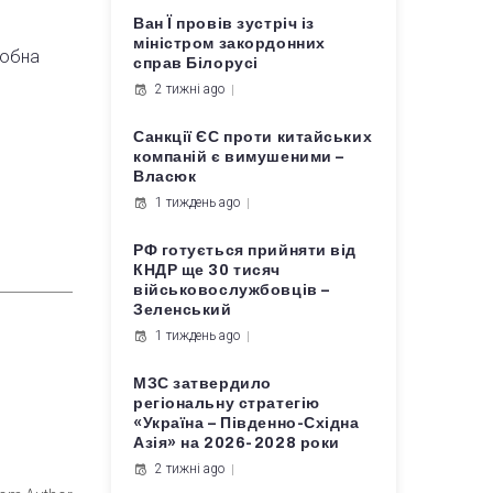
Ван Ї провів зустріч із
міністром закордонних
собна
справ Білорусі
2 тижні ago
Санкції ЄС проти китайських
компаній є вимушеними –
Власюк
1 тиждень ago
РФ готується прийняти від
КНДР ще 30 тисяч
військовослужбовців –
Зеленський
1 тиждень ago
МЗС затвердило
регіональну стратегію
«Україна – Південно-Східна
Азія» на 2026-2028 роки
2 тижні ago