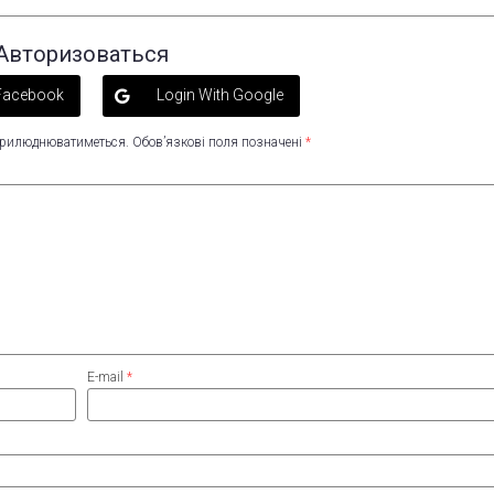
Авторизоваться
 Facebook
Login With Google
оприлюднюватиметься.
Обов’язкові поля позначені
*
E-mail
*