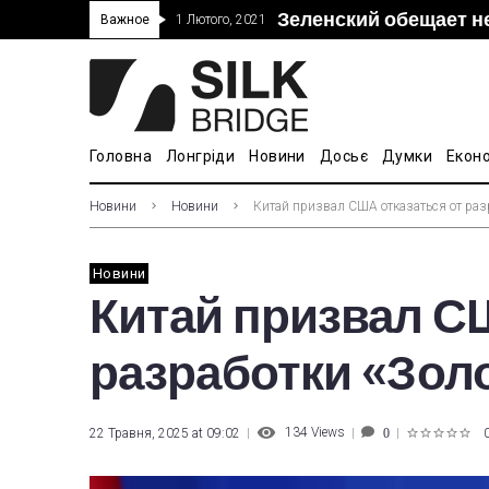
Зеленский обещает н
“Дочка” Beijing Skyr
Прошло 5-тое засед
В Украине ввели пош
Важное
1 Лютого, 2021
покупке “Мотор Сич”
вопросам культуры
Головна
Лонгріди
Новини
Досьє
Думки
Екон
Новини
Новини
Китай призвал США отказаться от разр
Новини
Китай призвал С
разработки «Зол
134
Views
22 Травня, 2025 at 09:02
0
1
2
3
4
5