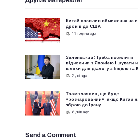
Другие материалы
Китай посилив обмеження на е
дронів до США
11 години ago
Зеленський: Треба посилити
відносини з Японією і шукати 
шляхи для діалогу з Індією та
2 дні ago
Трамп заявив, що буде
«розчарований», якщо Китай 
зброю до Ірану
6 днів ago
Send a Comment