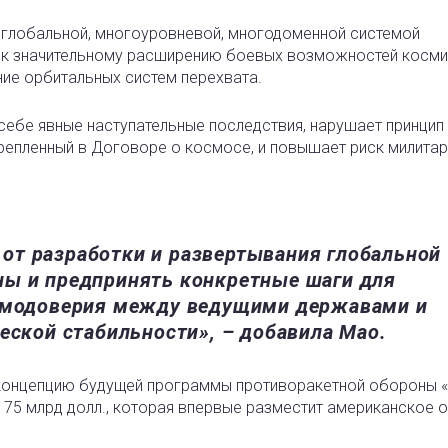
я глобальной, многоуровневой, многодоменной системой
» к значительному расширению боевых возможностей косм
ние орбитальных систем перехвата.
себе явные наступательные последствия, нарушает принцип
репленный в Договоре о космосе, и повышает риск милита
от разработки и развертывания глобальной
ны и предпринять конкретные шаги для
аимодоверия между ведущими державами и
еской стабильности», – добавила Мао.
онцепцию будущей программы противоракетной обороны 
75 млрд долл., которая впервые разместит американское 