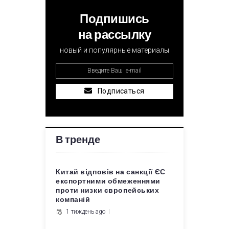
Подпишись
на рассылку
новый и популярные материалы
Подписаться
В тренде
Китай відповів на санкції ЄС
експортними обмеженнями
проти низки європейських
компаній
1 тиждень ago