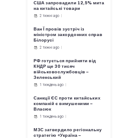
США запровадили 12,5% мита
на китайські товари
2 тижні ago
Ван Ї провів зустріч із
міністром закордонних справ
Білорусі
2 тижні ago
РФ готується прийняти від
КНДР ще 30 тисяч
військовослужбовців –
Зеленський
1 тиждень ago
Санкції ЄС проти китайських
компаній є вимушеними –
Власюк
1 тиждень ago
МЗС затвердило регіональну
стратегію «Україна –