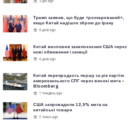
3 дні ago
Трамп заявив, що буде «розчарований»,
якщо Китай надішле зброю до Ірану
6 днів ago
Китай висловив занепокоєння США через
нові обмеження і санкції
6 днів ago
Китай перепродасть першу за рік партію
американського СПГ через високі мита –
Bloomberg
1 тиждень ago
США запровадили 12,5% мита на
китайські товари
2 тижні ago