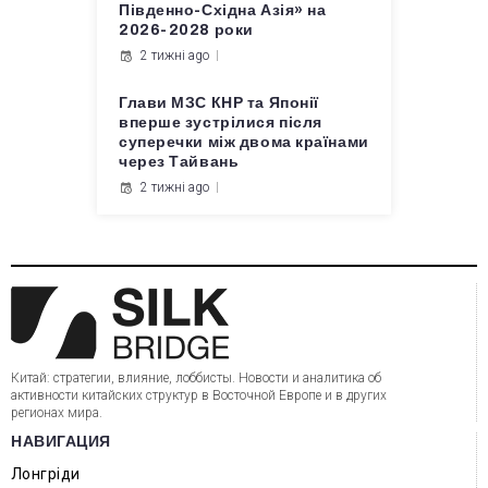
Південно-Східна Азія» на
2026-2028 роки
2 тижні ago
Глави МЗС КНР та Японії
вперше зустрілися після
суперечки між двома країнами
через Тайвань
2 тижні ago
Китай: стратегии, влияние, лоббисты. Новости и аналитика об
активности китайских структур в Восточной Европе и в других
регионах мира.
НАВИГАЦИЯ
Лонгріди