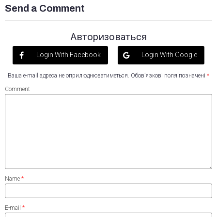
Send a Comment
Авторизоваться
Login With Facebook
Login With Google
Ваша e-mail адреса не оприлюднюватиметься.
Обов’язкові поля позначені
*
Comment
Name
*
E-mail
*