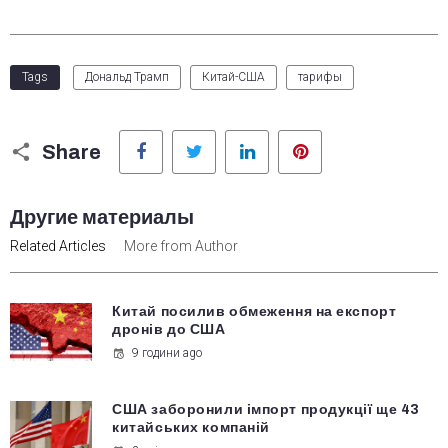
Tags
Дональд Трамп
Китай-США
тарифы
Facebook
Twitter
LinkedIn
Pinterest
Share
Другие материалы
Related Articles
More from Author
Китай посилив обмеження на експорт
дронів до США
9 години ago
США заборонили імпорт продукції ще 43
китайських компаній