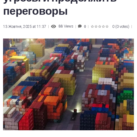
переговоры
88
Views
13 Жовтня, 2025 at 11:37
0
(
0 votes
)
0
1
2
3
4
5