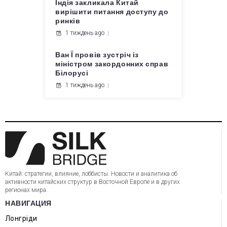
Індія закликала Китай
вирішити питання доступу до
ринків
1 тиждень ago
Ван Ї провів зустріч із
міністром закордонних справ
Білорусі
1 тиждень ago
Китай: стратегии, влияние, лоббисты. Новости и аналитика об
активности китайских структур в Восточной Европе и в других
регионах мира.
НАВИГАЦИЯ
Лонгріди