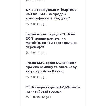
ЄК оштрафувала AliExpress
на €550 млн за продаж
контрафактної продукції
2 тижні ago
Китай експортує до США на
20% менше критичних
магнітів, попри торговельне
перемир’я
2 тижні ago
Глави МЗС країн ЄС заявили
про економічну та військову
загрозу з боку Китаю
2 тижні ago
США запровадили 12,5% мита
на китайські товари
1 тиждень ago