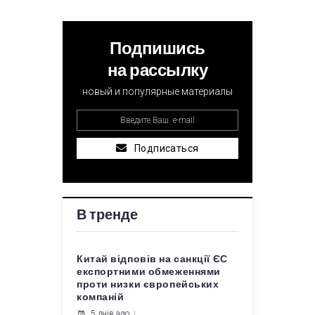
Подпишись
на рассылку
новый и популярные материалы
Подписаться
В тренде
Китай відповів на санкції ЄС
експортними обмеженнями
проти низки європейських
компаній
5 днів ago