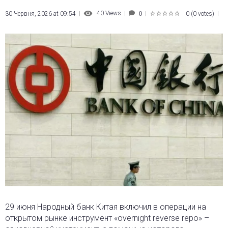
40
Views
30 Червня, 2026 at 09:54
0
(
0 votes
)
0
1
2
3
4
5
29 июня Народный банк Китая включил в операции на
открытом рынке инструмент «overnight reverse repo»
–