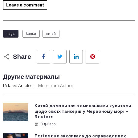
Leave a comment
Tags
банки
китай
Facebook
Twitter
LinkedIn
Pinterest
Share
Другие материалы
Related Articles
More from Author
Китай домовився з єменськими хуситами
щодо своїх танкерів у Червоному морі –
Reuters
3 дні ago
Fortescue закликала до справедливих