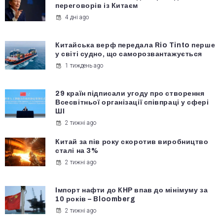
переговорів із Китаєм
4 дні ago
Китайська верф передала Rio Tinto перше
у світі судно, що саморозвантажується
1 тиждень ago
29 країн підписали угоду про створення
Всесвітньої організації співпраці у сфері
ШІ
2 тижні ago
Китай за пів року скоротив виробництво
сталі на 3%
2 тижні ago
Імпорт нафти до КНР впав до мінімуму за
10 років – Bloomberg
2 тижні ago