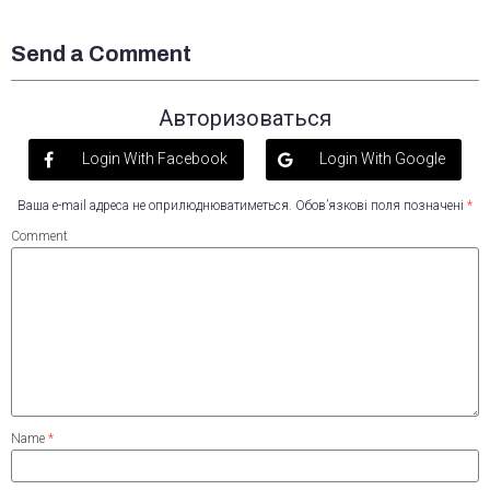
Send a Comment
Авторизоваться
Login With Facebook
Login With Google
Ваша e-mail адреса не оприлюднюватиметься.
Обов’язкові поля позначені
*
Comment
Name
*