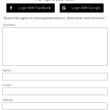
Login With Facebook
Login With Google
Ваша e-mail адреса не оприлюднюватиметься.
Обов’язкові поля позначені
*
Comment
Name
*
E-mail
*
Website