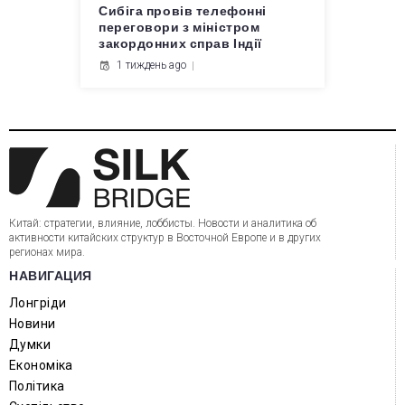
Сибіга провів телефонні
переговори з міністром
закордонних справ Індії
1 тиждень ago
Китай: стратегии, влияние, лоббисты. Новости и аналитика об
активности китайских структур в Восточной Европе и в других
регионах мира.
НАВИГАЦИЯ
Лонгріди
Новини
Думки
Економіка
Політика