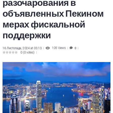
разочарования в
объявленных Пекином
мерах фискальной
поддержки
105
Views
16 Листопада, 2024 at 03:13
0
0
(
0 votes
)
1
2
3
4
5