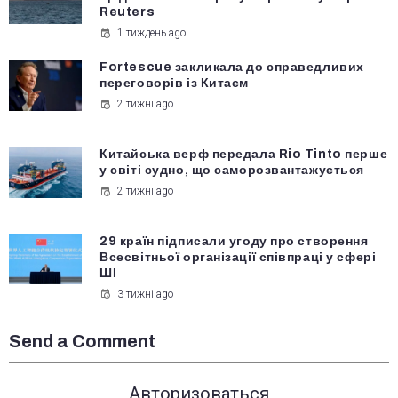
Reuters
1 тиждень ago
Fortescue закликала до справедливих
переговорів із Китаєм
2 тижні ago
Китайська верф передала Rio Tinto перше
у світі судно, що саморозвантажується
2 тижні ago
29 країн підписали угоду про створення
Всесвітньої організації співпраці у сфері
ШІ
3 тижні ago
Send a Comment
Авторизоваться