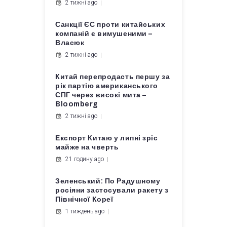
2 тижні ago
Санкції ЄС проти китайських
компаній є вимушеними –
Власюк
2 тижні ago
Китай перепродасть першу за
рік партію американського
СПГ через високі мита –
Bloomberg
2 тижні ago
Експорт Китаю у липні зріс
майже на чверть
21 годину ago
Зеленський: По Радушному
росіяни застосували ракету з
Північної Кореї
1 тиждень ago