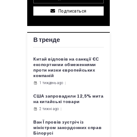
Подписаться
В тренде
Китай відповів на санкції ЄС
експортними обмеженнями
проти низки європейських
компаній
1 тиждень ago
США запровадили 12,5% мита
на китайські товари
2 тижні ago
Ван Ї провів зустріч із
міністром закордонних справ
Білорусі