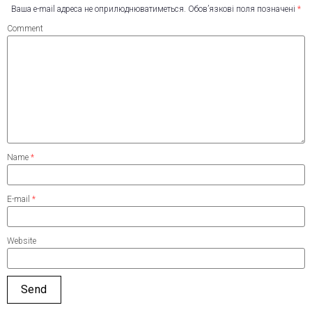
Ваша e-mail адреса не оприлюднюватиметься.
Обов’язкові поля позначені
*
Comment
Name
*
E-mail
*
Website