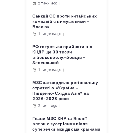
2 тижні ago
Санкції ЄС проти китайських
компаній є вимушеними –
Власюк
1 тиждень ago
РФ готується прийняти від
КНДР ще 30 тисяч
військовослужбовців –
Зеленський
1 тиждень ago
МЗС затвердило регіональну
стратегію «Україна –
Південно-Східна Азія» на
2026-2028 роки
2 тижні ago
Глави МЗС КНР та Японії
вперше зустрілися після
суперечки між двома країнами