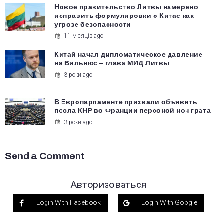
Новое правительство Литвы намерено
исправить формулировки о Китае как
угрозе безопасности
11 місяців ago
Китай начал дипломатическое давление
на Вильнюс – глава МИД Литвы
3 роки ago
В Европарламенте призвали объявить
посла КНР во Франции персоной нон грата
3 роки ago
Send a Comment
Авторизоваться
Login With Facebook
Login With Google