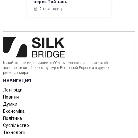
через Тайвань
2 тижні ago
Китай: стратегии, влияние, лоббисты. Новости и аналитика об
активности китайских структур в Восточной Европе и в других
регионах мира.
НАВИГАЦИЯ
Лонгріди
Новини
Думки
Економіка
Політика
Суспільство
Технології