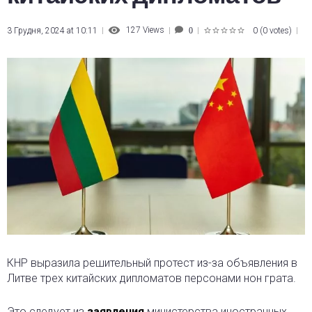
127
Views
3 Грудня, 2024 at 10:11
0
(
0 votes
)
0
1
2
3
4
5
КНР выразила решительный протест из-за объявления в
Литве трех китайских дипломатов персонами нон грата.
Это следует из
заявления
министерства иностранных