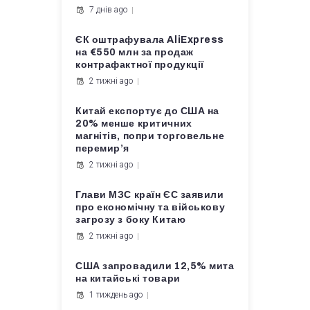
7 днів ago
ЄК оштрафувала AliExpress
на €550 млн за продаж
контрафактної продукції
2 тижні ago
Китай експортує до США на
20% менше критичних
магнітів, попри торговельне
перемир’я
2 тижні ago
Глави МЗС країн ЄС заявили
про економічну та військову
загрозу з боку Китаю
2 тижні ago
США запровадили 12,5% мита
на китайські товари
1 тиждень ago