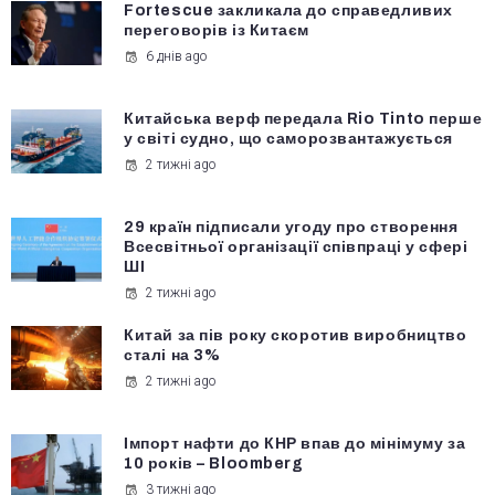
Fortescue закликала до справедливих
переговорів із Китаєм
6 днів ago
Китайська верф передала Rio Tinto перше
у світі судно, що саморозвантажується
2 тижні ago
29 країн підписали угоду про створення
Всесвітньої організації співпраці у сфері
ШІ
2 тижні ago
Китай за пів року скоротив виробництво
сталі на 3%
2 тижні ago
Імпорт нафти до КНР впав до мінімуму за
10 років – Bloomberg
3 тижні ago