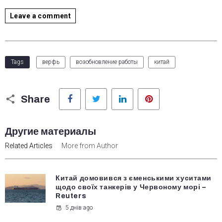
Leave a comment
Tags
верфь
возобновление работы
китай
Facebook
Twitter
LinkedIn
Pinterest
Share
Другие материалы
Related Articles
More from Author
Китай домовився з єменськими хуситами
щодо своїх танкерів у Червоному морі –
Reuters
5 днів ago