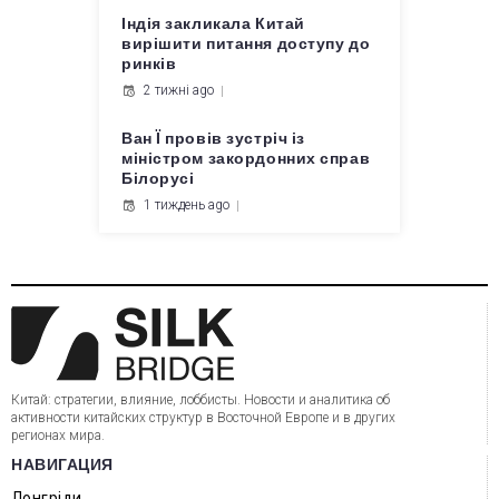
Індія закликала Китай
вирішити питання доступу до
ринків
2 тижні ago
Ван Ї провів зустріч із
міністром закордонних справ
Білорусі
1 тиждень ago
Китай: стратегии, влияние, лоббисты. Новости и аналитика об
активности китайских структур в Восточной Европе и в других
регионах мира.
НАВИГАЦИЯ
Лонгріди