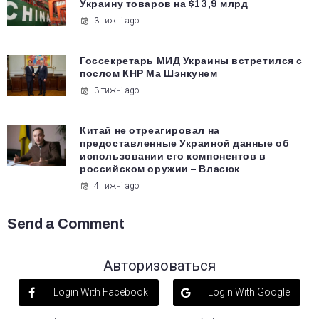
Украину товаров на $13,9 млрд
3 тижні ago
Госсекретарь МИД Украины встретился с
послом КНР Ма Шэнкунем
3 тижні ago
Китай не отреагировал на
предоставленные Украиной данные об
использовании его компонентов в
российском оружии – Власюк
4 тижні ago
Send a Comment
Авторизоваться
Login With Facebook
Login With Google