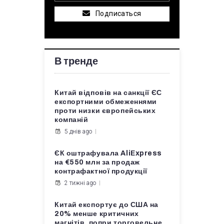
Подписаться
В тренде
Китай відповів на санкції ЄС
експортними обмеженнями
проти низки європейських
компаній
5 днів ago
ЄК оштрафувала AliExpress
на €550 млн за продаж
контрафактної продукції
2 тижні ago
Китай експортує до США на
20% менше критичних
магнітів, попри торговельне