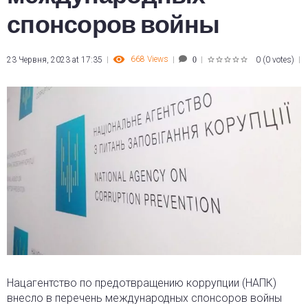
спонсоров войны
668
Views
23 Червня, 2023 at 17:35
0
(
0 votes
)
0
1
2
3
4
5
Нацагентство по предотвращению коррупции (НАПК)
внесло в перечень международных спонсоров войны