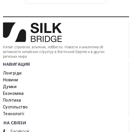
Китай: стратегии, влияние, лоббисты. Новости и аналитика об
активности китайских структур в Восточной Европе и в других
регионах мира.
НАВИГАЦИЯ
Лонгріди
Новини
Думки
Економіка
Політика
Суспільство
Технології
НА СВЯЗИ
Facebook