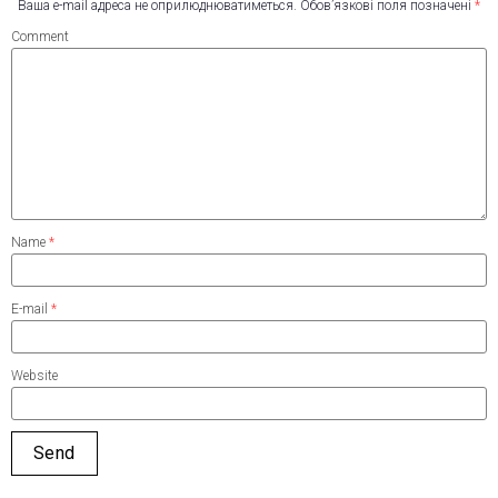
Ваша e-mail адреса не оприлюднюватиметься.
Обов’язкові поля позначені
*
Comment
Name
*
E-mail
*
Website