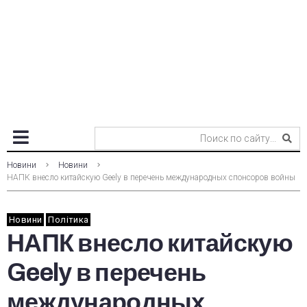
Новини
Новини
НАПК внесло китайскую Geely в перечень международных спонсоров войны
Новини
Політика
НАПК внесло китайскую
Geely в перечень
международных