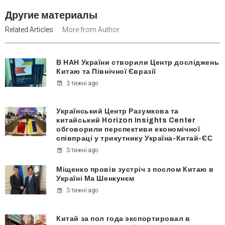
Другие материалы
Related Articles
More from Author
В НАН України створили Центр досліджень
Китаю та Північної Євразії
3 тижні ago
Український Центр Разумкова та
китайський Horizon Insights Center
обговорили перспективи економічної
співпраці у трикутнику Україна-Китай-ЄС
3 тижні ago
Міщенко провів зустріч з послом Китаю в
Україні Ма Шенкунєм
3 тижні ago
Китай за пол года экспортировал в