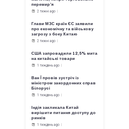
перемир’я
2 тижні ago
Глави МЗС країн ЄС заявили
про економічну та військову
загрозу з боку Китаю
2 тижні ago
США запровадили 12,5% мита
на китайські товари
1 тиждень ago
Ван Ї провів зустріч із
міністром закордонних справ
Білорусі
1 тиждень ago
Індія закликала Китай
вирішити питання доступу до
ринків
1 тиждень ago