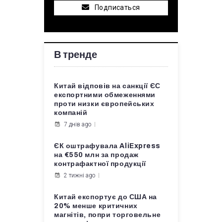
Подписаться
В тренде
Китай відповів на санкції ЄС
експортними обмеженнями
проти низки європейських
компаній
7 днів ago
ЄК оштрафувала AliExpress
на €550 млн за продаж
контрафактної продукції
2 тижні ago
Китай експортує до США на
20% менше критичних
магнітів, попри торговельне