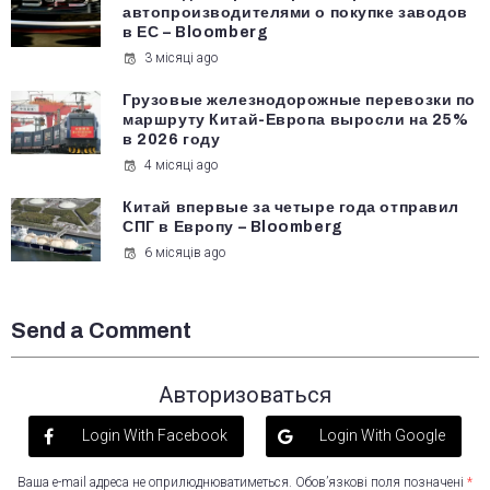
автопроизводителями о покупке заводов
в ЕС – Bloomberg
3 місяці ago
Грузовые железнодорожные перевозки по
маршруту Китай-Европа выросли на 25%
в 2026 году
4 місяці ago
Китай впервые за четыре года отправил
СПГ в Европу – Bloomberg
6 місяців ago
Send a Comment
Авторизоваться
Login With Facebook
Login With Google
Ваша e-mail адреса не оприлюднюватиметься.
Обов’язкові поля позначені
*