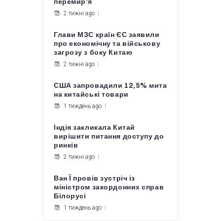
перемир’я
2 тижні ago
Глави МЗС країн ЄС заявили
про економічну та військову
загрозу з боку Китаю
2 тижні ago
США запровадили 12,5% мита
на китайські товари
1 тиждень ago
Індія закликала Китай
вирішити питання доступу до
ринків
2 тижні ago
Ван Ї провів зустріч із
міністром закордонних справ
Білорусі
1 тиждень ago