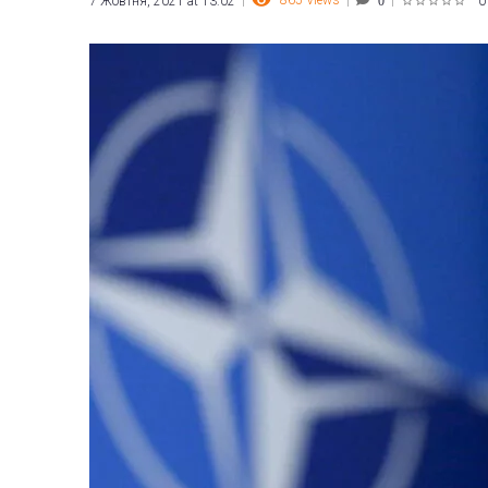
865
Views
7 Жовтня, 2021 at 13:02
0
0
1
2
3
4
5