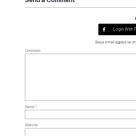
Login With
Ваша e-mail адреса не 
Comment
Name
*
Website