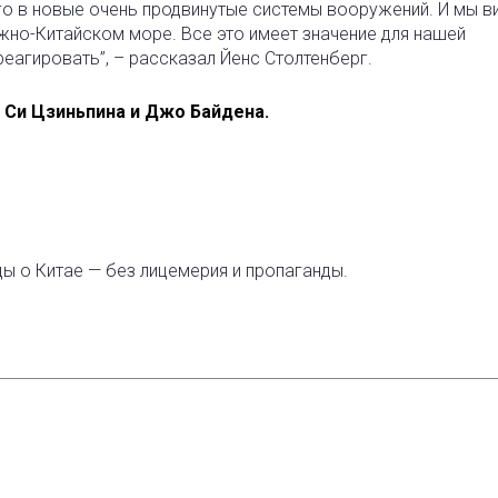
его в новые очень продвинутые системы вооружений. И мы в
жно-Китайском море. Все это имеет значение для нашей
реагировать”, – рассказал Йенс Столтенберг.
 Си Цзиньпина и Джо Байдена.
ды о Китае — без лицемерия и пропаганды.
est