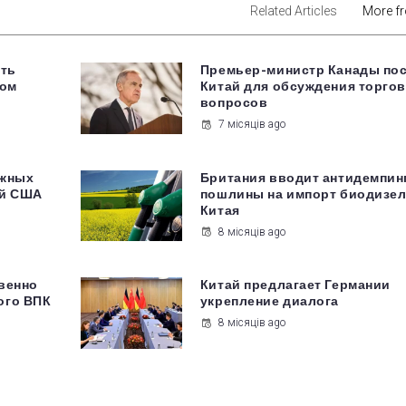
Related Articles
More f
ать
Премьер-министр Канады пос
ком
Китай для обсуждения торго
вопросов
7 місяців ago
ожных
Британия вводит антидемпи
ий США
пошлины на импорт биодизел
Китая
8 місяців ago
венно
Китай предлагает Германии
ого ВПК
укрепление диалога
8 місяців ago