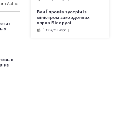
rom Author
Ван Ї провів зустріч із
міністром закордонних
справ Білорусі
етит
вых
1 тиждень ago
нговые
я из