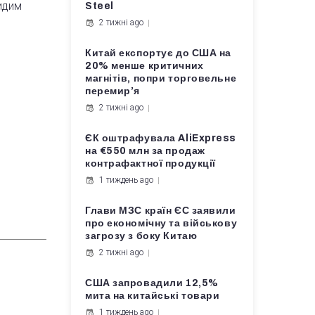
идим
Steel
2 тижні ago
Китай експортує до США на
20% менше критичних
магнітів, попри торговельне
перемир’я
2 тижні ago
ЄК оштрафувала AliExpress
на €550 млн за продаж
контрафактної продукції
1 тиждень ago
Глави МЗС країн ЄС заявили
про економічну та військову
загрозу з боку Китаю
2 тижні ago
США запровадили 12,5%
мита на китайські товари
1 тиждень ago