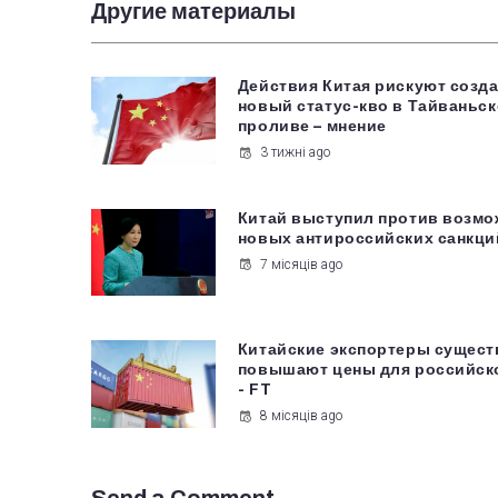
Другие материалы
Действия Китая рискуют созд
новый статус-кво в Тайваньс
проливе – мнение
3 тижні ago
Китай выступил против возм
новых антироссийских санкц
7 місяців ago
Китайские экспортеры сущест
повышают цены для российск
- FT
8 місяців ago
Send a Comment