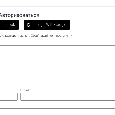
Авторизоваться
 Facebook
Login With Google
оприлюднюватиметься.
Обов’язкові поля позначені
*
E-mail
*