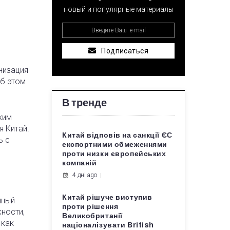
новый и популярные материалы
Подписаться
низация
б этом
В тренде
ким
 Китай.
Китай відповів на санкції ЄС
ь с
експортними обмеженнями
проти низки європейських
компаній
4 дні ago
Китай рішуче виступив
нный
проти рішення
ности,
Великобританії
 как
націоналізувати British