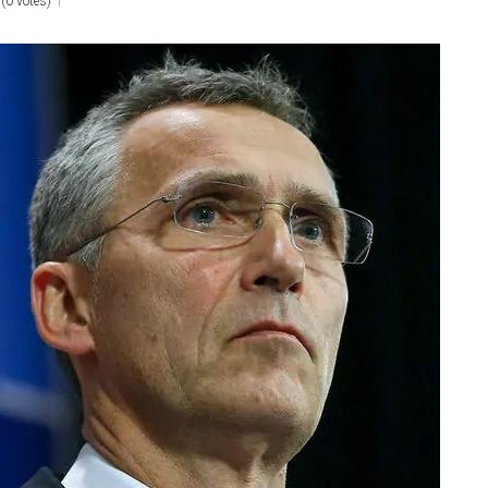
(
0 votes
)