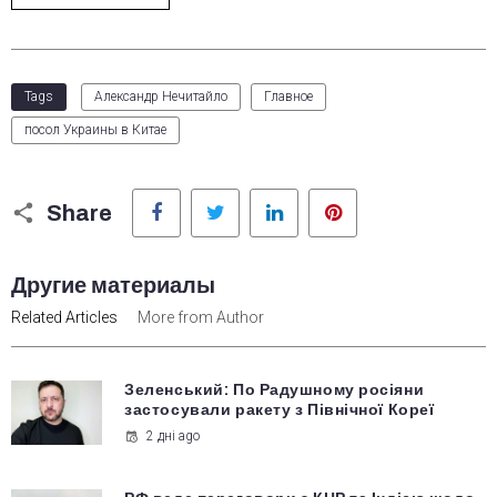
Tags
Александр Нечитайло
Главное
посол Украины в Китае
Facebook
Twitter
LinkedIn
Pinterest
Share
Другие материалы
Related Articles
More from Author
Зеленський: По Радушному росіяни
застосували ракету з Північної Кореї
2 дні ago