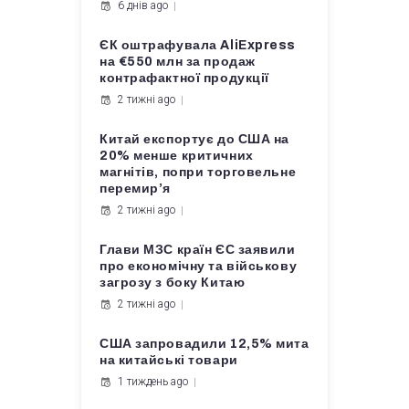
6 днів ago
ЄК оштрафувала AliExpress
на €550 млн за продаж
контрафактної продукції
2 тижні ago
Китай експортує до США на
20% менше критичних
магнітів, попри торговельне
перемир’я
2 тижні ago
Глави МЗС країн ЄС заявили
про економічну та військову
загрозу з боку Китаю
2 тижні ago
США запровадили 12,5% мита
на китайські товари
1 тиждень ago