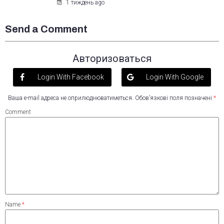
1 тиждень ago
Send a Comment
Авторизоваться
Login With Facebook
Login With Google
Ваша e-mail адреса не оприлюднюватиметься.
Обов’язкові поля позначені
*
Comment
Name
*