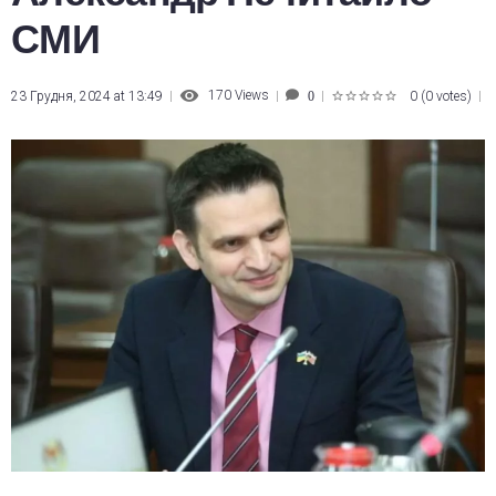
СМИ
170
Views
23 Грудня, 2024 at 13:49
0
(
0 votes
)
0
1
2
3
4
5