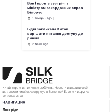
Ван Ї провів зустріч із
міністром закордонних справ
Білорусі
1 тиждень ago
Індія закликала Китай
вирішити питання доступу до
ринків
2 тижні ago
Китай: стратегии, влияние, лоббисты. Новости и аналитика об
активности китайских структур в Восточной Европе и в других
регионах мира.
НАВИГАЦИЯ
Лонгріди