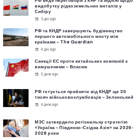
РФ веде переговори з КНР та Індією щодо
видобутку рідкоземельних металів у
Сибіру
3 дні ago
РФ та КНДР завершують будівництво
першого автомобільного мосту між
країнами – The Guardian
4 дні ago
Санкції ЄС проти китайських компаній є
вимушеними – Власюк
5 днів ago
РФ готується прийняти від КНДР ще 30
тисяч військовослужбовців – Зеленський
6 днів ago
МЗС затвердило регіональну стратегію
«Україна – Південно-Східна Азія» на 2026-
2028 роки