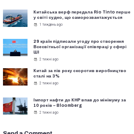
Китайська верф передала Rio Tinto перше
у світі судно, що саморозвантажується
1 тиждень ago
29 країн підписали угоду про створення
Всесвітньої організації співпраці у сфері
ШІ
2 тижні ago
Китай за пів року скоротив виробництво
сталі на 3%
2 тижні ago
Імпорт нафти до КНР впав до мінімуму за
10 років – Bloomberg
2 тижні ago
Send a Comment