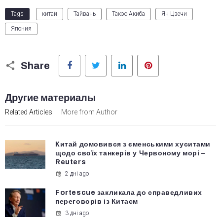
Tags
китай
Тайвань
Такэо Акиба
Ян Цзечи
Япония
Facebook
Twitter
LinkedIn
Pinterest
Share
Другие материалы
Related Articles
More from Author
Китай домовився з єменськими хуситами
щодо своїх танкерів у Червоному морі –
Reuters
2 дні ago
Fortescue закликала до справедливих
переговорів із Китаєм
3 дні ago