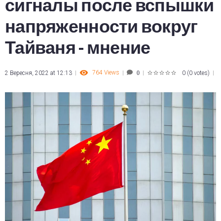
сигналы после вспышки
напряженности вокруг
Тайваня - мнение
764
Views
2 Вересня, 2022 at 12:13
0
(
0 votes
)
0
1
2
3
4
5