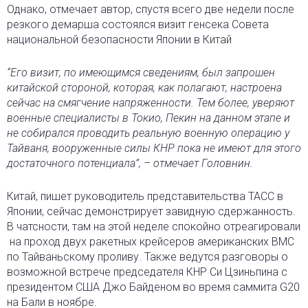
Однако, отмечает автор, спустя всего две недели после
резкого демарша состоялся визит генсека Совета
национальной безопасности Японии в Китай
“Его визит, по имеющимся сведениям, был запрошен
китайской стороной, которая, как полагают, настроена
сейчас на смягчение напряженности. Тем более, уверяют
военные специалисты в Токио, Пекин на данном этапе и
не собирался проводить реальную военную операцию у
Тайваня, вооруженные силы КНР пока не имеют для этого
достаточного потенциала”, – отмечает Головнин.
Китай, пишет руководитель представительства ТАСС в
Японии, сейчас демонстрирует завидную сдержанность.
В чатсности, там на этой неделе спокойно отреагировали
на проход двух ракетных крейсеров американских ВМС
по Тайваньскому проливу. Также ведутся разговоры о
возможной встрече председателя КНР Си Цзиньпина с
президентом США Джо Байденом во время саммита G20
на Бали в ноябре.