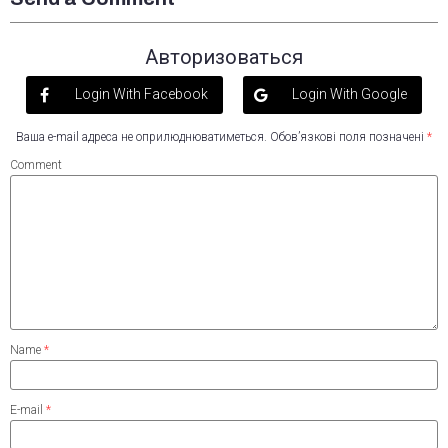
Авторизоваться
Login With Facebook
Login With Google
Ваша e-mail адреса не оприлюднюватиметься.
Обов’язкові поля позначені
*
Comment
Name
*
E-mail
*