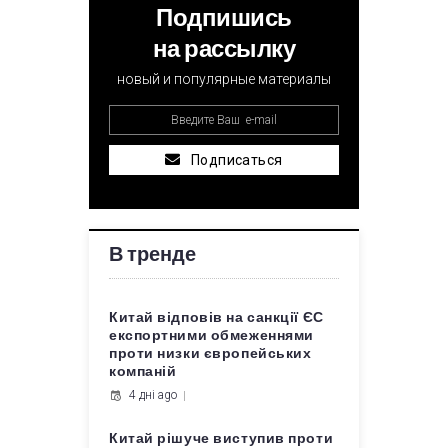
Подпишись
на рассылку
новый и популярные материалы
Подписаться
В тренде
Китай відповів на санкції ЄС
експортними обмеженнями
проти низки європейських
компаній
4 дні ago
Китай рішуче виступив проти