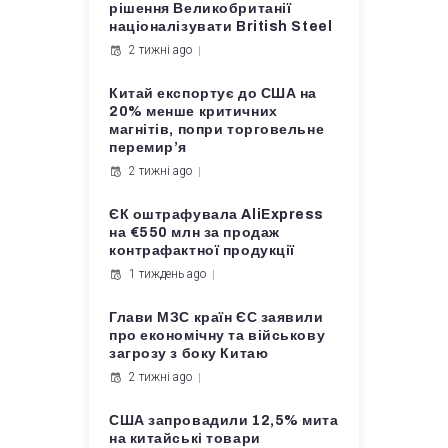
рішення Великобританії
націоналізувати British Steel
2 тижні ago
Китай експортує до США на
20% менше критичних
магнітів, попри торговельне
перемир’я
2 тижні ago
ЄК оштрафувала AliExpress
на €550 млн за продаж
контрафактної продукції
1 тиждень ago
Глави МЗС країн ЄС заявили
про економічну та військову
загрозу з боку Китаю
2 тижні ago
США запровадили 12,5% мита
на китайські товари