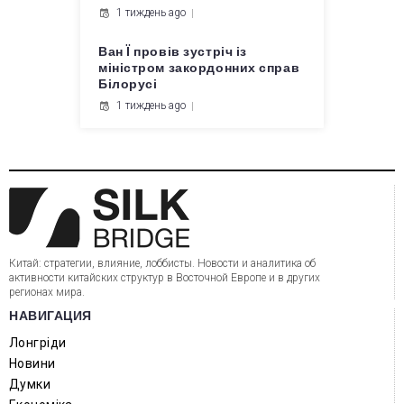
1 тиждень ago
Ван Ї провів зустріч із
міністром закордонних справ
Білорусі
1 тиждень ago
Китай: стратегии, влияние, лоббисты. Новости и аналитика об
активности китайских структур в Восточной Европе и в других
регионах мира.
НАВИГАЦИЯ
Лонгріди
Новини
Думки