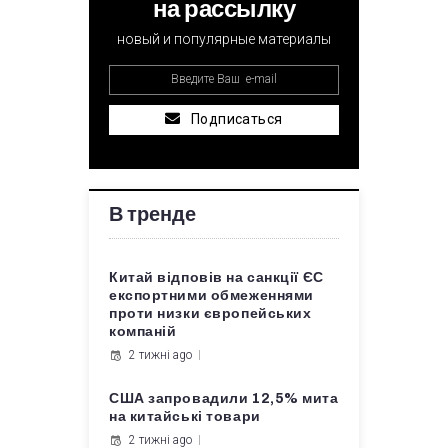
на рассылку
новый и популярные материалы
Подписаться
В тренде
Китай відповів на санкції ЄС
експортними обмеженнями
проти низки європейських
компаній
2 тижні ago
США запровадили 12,5% мита
на китайські товари
2 тижні ago