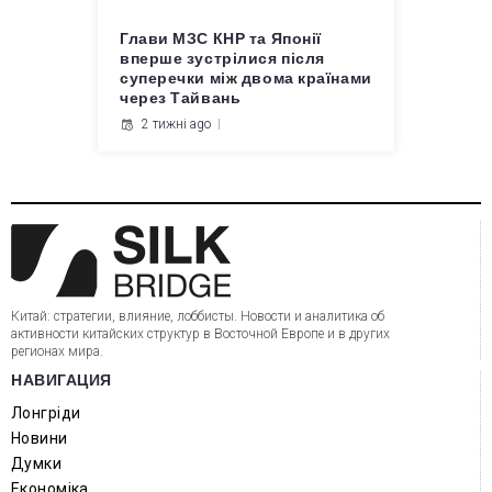
Глави МЗС КНР та Японії
вперше зустрілися після
суперечки між двома країнами
через Тайвань
2 тижні ago
Китай: стратегии, влияние, лоббисты. Новости и аналитика об
активности китайских структур в Восточной Европе и в других
регионах мира.
НАВИГАЦИЯ
Лонгріди
Новини
Думки
Економіка