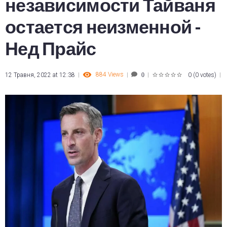
независимости Тайваня
остается неизменной -
Нед Прайс
884
Views
12 Травня, 2022 at 12:38
0
(
0 votes
)
0
1
2
3
4
5