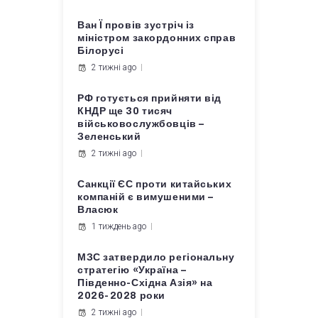
Ван Ї провів зустріч із
міністром закордонних справ
Білорусі
2 тижні ago
РФ готується прийняти від
КНДР ще 30 тисяч
військовослужбовців –
Зеленський
2 тижні ago
Санкції ЄС проти китайських
компаній є вимушеними –
Власюк
1 тиждень ago
МЗС затвердило регіональну
стратегію «Україна –
Південно-Східна Азія» на
2026-2028 роки
2 тижні ago