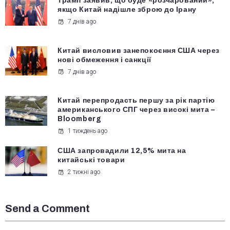
Трамп заявив, що буде «розчарований»,
якщо Китай надішле зброю до Ірану
7 днів ago
Китай висловив занепокоєння США через
нові обмеження і санкції
7 днів ago
Китай перепродасть першу за рік партію
американського СПГ через високі мита –
Bloomberg
1 тиждень ago
США запровадили 12,5% мита на
китайські товари
2 тижні ago
Send a Comment