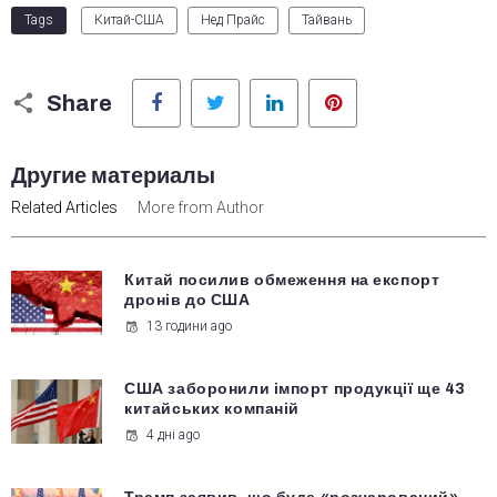
Tags
Китай-США
Нед Прайс
Тайвань
Facebook
Twitter
LinkedIn
Pinterest
Share
Другие материалы
Related Articles
More from Author
Китай посилив обмеження на експорт
дронів до США
13 години ago
США заборонили імпорт продукції ще 43
китайських компаній
4 дні ago