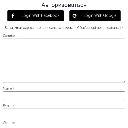
Авторизоваться
Login With Facebook
Login With Google
Ваша e-mail адреса не оприлюднюватиметься.
Обов’язкові поля позначені
*
Comment
Name
*
E-mail
*
Website