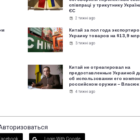
співпраці у трикутнику Украї
ЄС
2 тижні ago
ом
Китай за пол года экспортиро
Украину товаров на $13,9 мл
3 тижні ago
Китай не отреагировал на
предоставленные Украиной 
об использовании его компон
российском оружии – Власюк
4 тижні ago
Авторизоваться
 Facebook
Login With Google