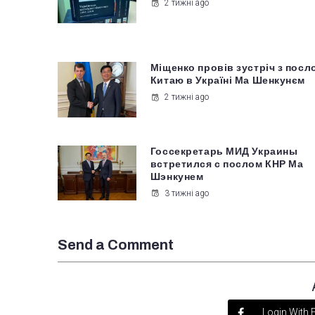
2 тижні ago
Міщенко провів зустріч з посл
Китаю в Україні Ма Шенкунєм
2 тижні ago
Госсекретарь МИД Украины
встретился с послом КНР Ма
Шэнкунем
3 тижні ago
Send a Comment
Login With