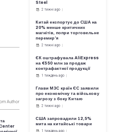
Steel
2 тижні ago
Китай експортує до США на
20% менше критичних
магнітів, попри торговельне
перемир’я
2 тижні ago
ЄК оштрафувала AliExpress
на €550 млн за продаж
контрафактної продукції
1 тиждень ago
Глави МЗС країн ЄС заявили
про економічну та військову
загрозу з боку Китаю
rom Author
2 тижні ago
США запровадили 12,5%
 та
мита на китайські товари
 Center
1 тиждень ago
номічної