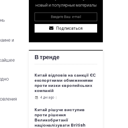
новый и популярные материалы
ань
Подписаться
раине и
В тренде
ижайшее
Китай відповів на санкції ЄС
одно
експортними обмеженнями
проти низки європейських
компаній
4 дні ago
новления
Китай рішуче виступив
проти рішення
Великобританії
націоналізувати British