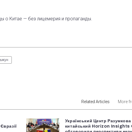
ды о Китае — без лицемерия и пропаганды.
ньжун
est
Related Articles
More f
Український Центр Разумкова
 Євразії
китайський Horizon Insights
обговорили перспективи еко