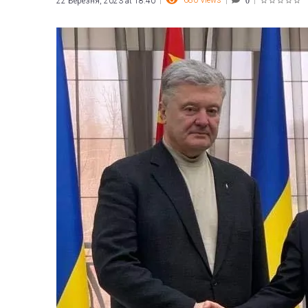
680
Views
22 Березня, 2023 at 18:40
0
1
2
3
4
5