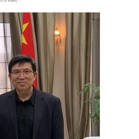
0
(
0 votes
)