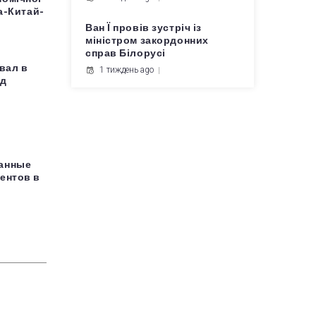
на-Китай-
Ван Ї провів зустріч із
міністром закордонних
справ Білорусі
вал в
1 тиждень ago
рд
данные
ентов в