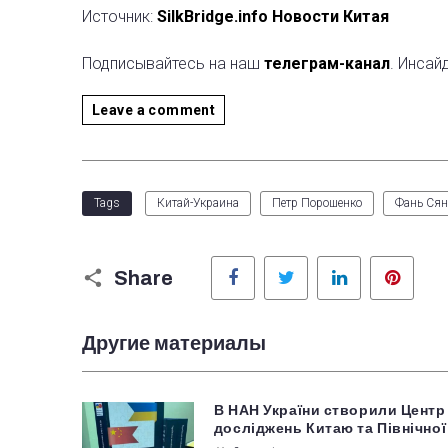
Источник:
SilkBridge.info Новости Китая
Подписывайтесь на наш
телеграм-канал
. Инсай
Leave a comment
Tags
Китай-Украина
Петр Порошенко
Фань Ся
Facebook
Twitter
LinkedIn
Pinter
Share
Другие материалы
В НАН України створили Центр
досліджень Китаю та Північної