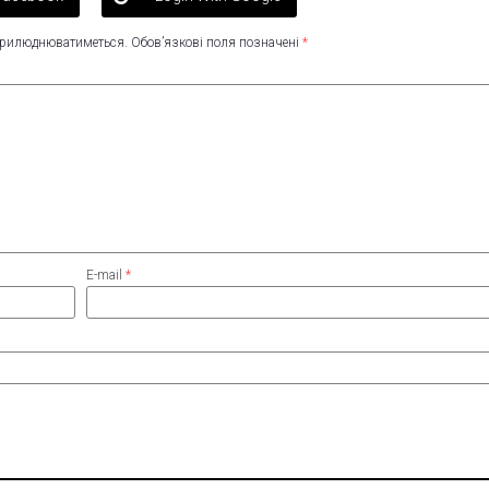
оприлюднюватиметься.
Обов’язкові поля позначені
*
E-mail
*