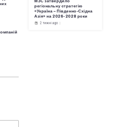
МЗС затвердило
них
регіональну стратегію
«Україна – Південно-Східна
Азія» на 2026-2028 роки
2 тижні ago
компаній