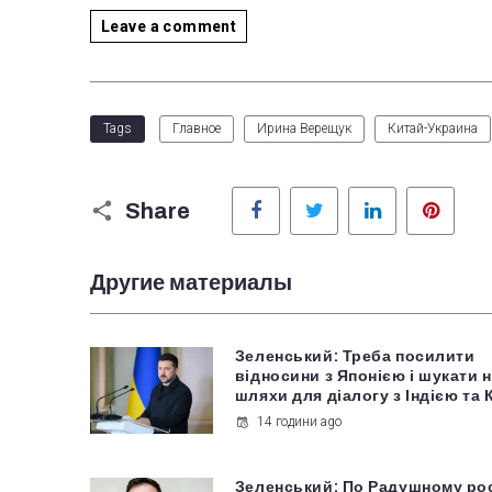
Leave a comment
Tags
Главное
Ирина Верещук
Китай-Украина
Facebook
Twitter
LinkedIn
Pinter
Share
Другие материалы
Зеленський: Треба посилити
відносини з Японією і шукати 
шляхи для діалогу з Індією та
14 години ago
Зеленський: По Радушному ро