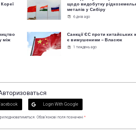
 Кореї
щодо видобутку рідкоземель
металів у Сибіру
6 днів ago
ництво
Санкції ЄС проти китайських 
у між
є вимушеними – Власюк
1 тиждень ago
Авторизоваться
 Facebook
Login With Google
оприлюднюватиметься.
Обов’язкові поля позначені
*