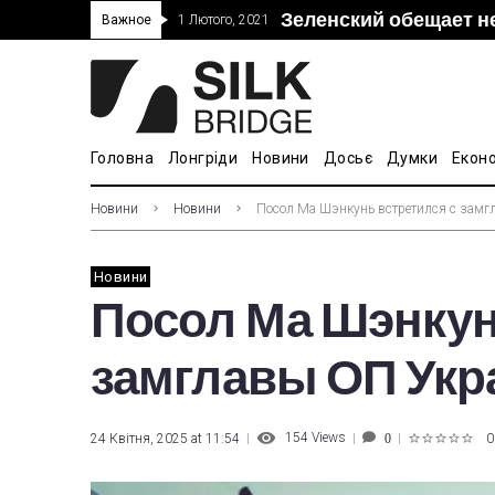
Зеленский обещает н
“Дочка” Beijing Skyr
Прошло 5-тое засед
В Украине ввели пош
Важное
1 Лютого, 2021
покупке “Мотор Сич”
вопросам культуры
Головна
Лонгріди
Новини
Досьє
Думки
Екон
Новини
Новини
Посол Ма Шэнкунь встретился с зам
Новини
Посол Ма Шэнкун
замглавы ОП Ук
154
Views
24 Квітня, 2025 at 11:54
0
0
1
2
3
4
5