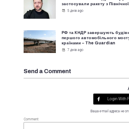
застосували ракету з Північної
5 днів ago
РФ та КНДР завершують будів
першого автомобільного мост
країнами – The Guardian
7 днів ago
Send a Comment
Login With
Ваша e-mail адреса не 
Comment