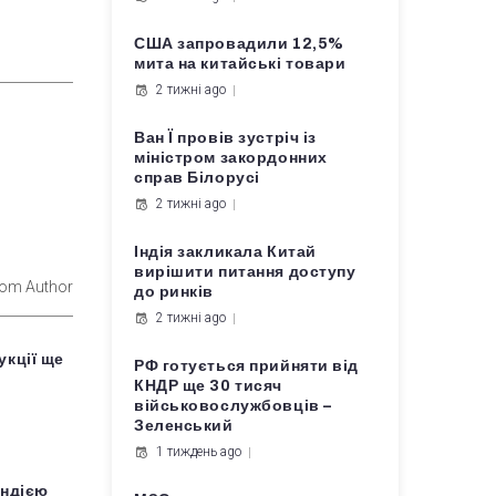
США запровадили 12,5%
мита на китайські товари
2 тижні ago
Ван Ї провів зустріч із
міністром закордонних
справ Білорусі
2 тижні ago
Індія закликала Китай
вирішити питання доступу
rom Author
до ринків
2 тижні ago
кції ще
РФ готується прийняти від
КНДР ще 30 тисяч
військовослужбовців –
Зеленський
1 тиждень ago
Індією