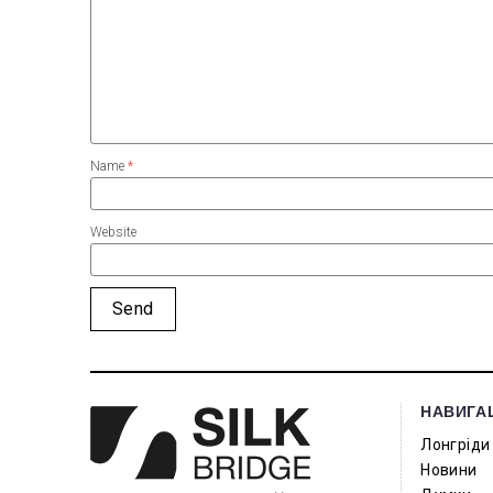
Name
*
Website
НАВИГА
Лонгріди
Новини