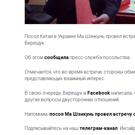
Посол Китая в Украине Ма Шэнкунь провел встр
Верещук.
Об этом
сообщила
пресс-служба посольства.
Отмечается, что во время встречи, стороны обм
представляющих взаимный интерес.
В свою очередь Верещук в
Facebook
написала, 
другие вопросы двусторонних отношений.
Напомним,
посол Ма Шэнкунь провел встречу 
Подписывайтесь на наш
телеграм-канал
. Инсай