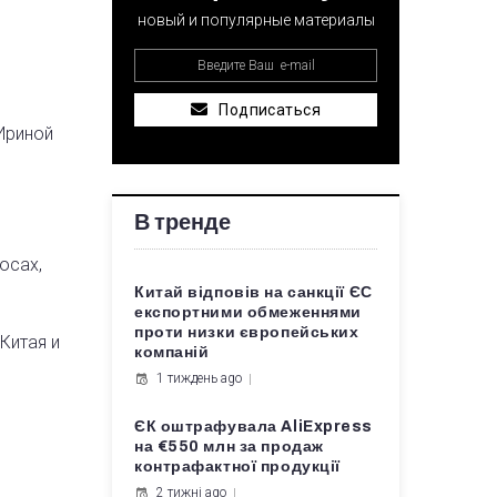
новый и популярные материалы
Подписаться
Ириной
В тренде
осах,
Китай відповів на санкції ЄС
експортними обмеженнями
проти низки європейських
Китая и
компаній
1 тиждень ago
ЄК оштрафувала AliExpress
на €550 млн за продаж
контрафактної продукції
2 тижні ago