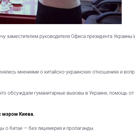
ечу заместителем руководителя Офиса президента Украины 
енялись мнениями о китайско-украинских отношениях и вопр
что обсуждали гуманитарные вызовы в Украине, помощь от 
с мэром Киева.
ды о Китае — без лицемерия и пропаганды.