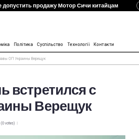
е допустить продажу Мотор Сичи китайцам
izon и DCH Group подали новую заявку в АМКУ о
ание украинско-китайской Подкомиссии по
лину на стальные трубы из Китая
оміка
Політика
Суспільство
Технології
Контакти
главы ОП Украины Верещук
ь встретился с
раины Верещук
(
0 votes
)