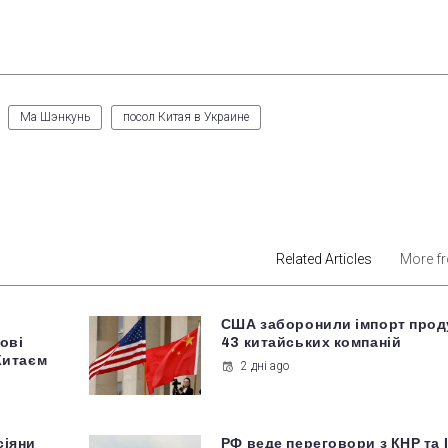
Ма Шэнкунь
посол Китая в Украине
est
Related Articles
More f
США заборонили імпорт проду
нові
43 китайських компаній
 Китаєм
2 дні ago
сіяни
РФ веде переговори з КНР та 