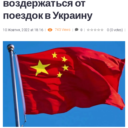
воздержаться от
поездок в Украину
743
Views
10 Жовтня, 2022 at 18:16
0
(
0 votes
)
0
1
2
3
4
5