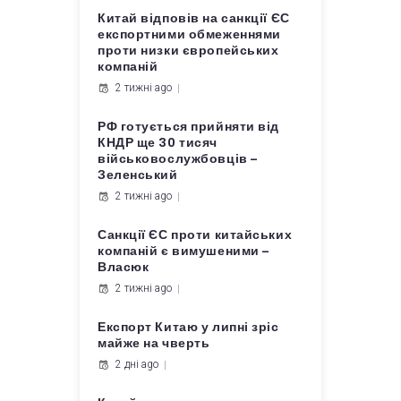
Китай відповів на санкції ЄС
експортними обмеженнями
проти низки європейських
компаній
2 тижні ago
РФ готується прийняти від
КНДР ще 30 тисяч
військовослужбовців –
Зеленський
2 тижні ago
Санкції ЄС проти китайських
компаній є вимушеними –
Власюк
2 тижні ago
Експорт Китаю у липні зріс
майже на чверть
2 дні ago