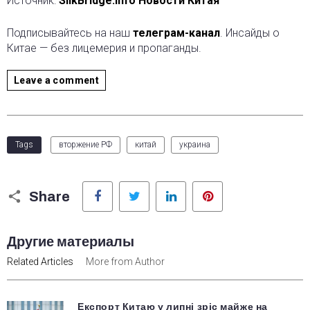
Источник:
SilkBridge.info Новости Китая
Подписывайтесь на наш
телеграм-канал
. Инсайды о
Китае — без лицемерия и пропаганды.
Leave a comment
Tags
вторжение РФ
китай
украина
Facebook
Twitter
LinkedIn
Pinterest
Share
Другие материалы
Related Articles
More from Author
Експорт Китаю у липні зріс майже на