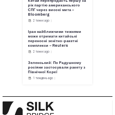
Китай перепродасть першу за
рік партію американського
СПГ через високі мита –
Bloomberg
2 тижні ago
Іран найближчими тижнями
може отримати китайські
переносні зенітно-ракетні
комплекси – Reuters
2 тижні ago
Зеленський: По Радушному
росіяни застосували ракету з
Північної Кореї
1 тиждень ago