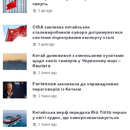
чверть
2 дні ago
CISA закликає китайських
сталевиробників суворо дотримуватися
системи ліцензування експорту сталі
5 днів ago
Китай домовився з єменськими хуситами
щодо своїх танкерів у Червоному морі –
Reuters
2 тижні ago
Fortescue закликала до справедливих
переговорів із Китаєм
2 тижні ago
Китайська верф передала Rio Tinto перше
у світі судно, що саморозвантажується
2 тижні ago