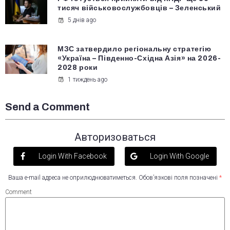
тисяч військовослужбовців – Зеленський
5 днів ago
МЗС затвердило регіональну стратегію
«Україна – Південно-Східна Азія» на 2026-
2028 роки
1 тиждень ago
Send a Comment
Авторизоваться
Login With Facebook
Login With Google
Ваша e-mail адреса не оприлюднюватиметься.
Обов’язкові поля позначені
*
Comment