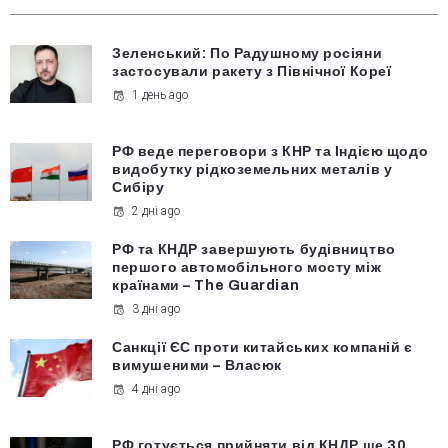
Зеленський: По Радушному росіяни
застосували ракету з Північної Кореї
1 день ago
РФ веде переговори з КНР та Індією щодо
видобутку рідкоземельних металів у
Сибіру
2 дні ago
РФ та КНДР завершують будівництво
першого автомобільного мосту між
країнами – The Guardian
3 дні ago
Санкції ЄС проти китайських компаній є
вимушеними – Власюк
4 дні ago
РФ готується прийняти від КНДР ще 30