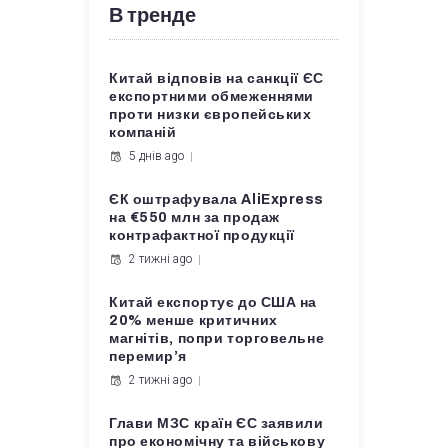
В тренде
Китай відповів на санкції ЄС
експортними обмеженнями
проти низки європейських
компаній
5 днів ago
ЄК оштрафувала AliExpress
на €550 млн за продаж
контрафактної продукції
2 тижні ago
Китай експортує до США на
20% менше критичних
магнітів, попри торговельне
перемир’я
2 тижні ago
Глави МЗС країн ЄС заявили
про економічну та військову