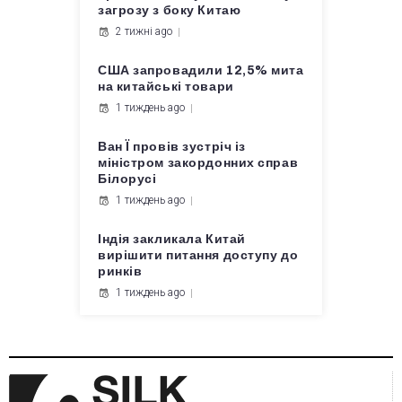
загрозу з боку Китаю
2 тижні ago
США запровадили 12,5% мита
на китайські товари
1 тиждень ago
Ван Ї провів зустріч із
міністром закордонних справ
Білорусі
1 тиждень ago
Індія закликала Китай
вирішити питання доступу до
ринків
1 тиждень ago