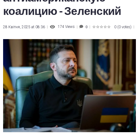
коалицию - Зеленский
174
Views
28 Квітня, 2025 at 08:36
0
(
0 votes
)
0
1
2
3
4
5