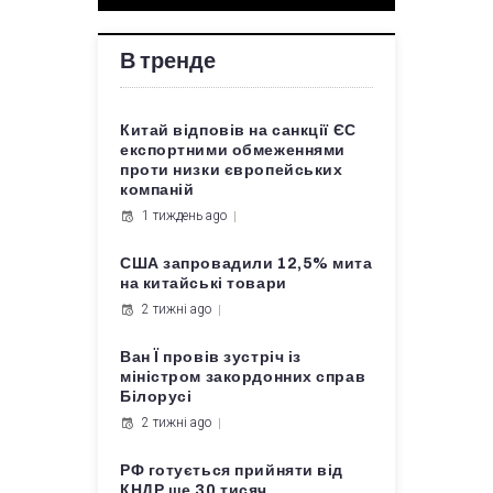
В тренде
Китай відповів на санкції ЄС
експортними обмеженнями
проти низки європейських
компаній
1 тиждень ago
США запровадили 12,5% мита
на китайські товари
2 тижні ago
Ван Ї провів зустріч із
міністром закордонних справ
Білорусі
2 тижні ago
РФ готується прийняти від
КНДР ще 30 тисяч