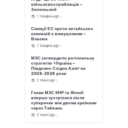
військовослужбовців –
Зеленський
1 тиждень ago
Санкції ЄС проти китайських
компаній є вимушеними –
Власюк
1 тиждень ago
МЗС затвердило регіональну
стратегію «Україна –
Південно-Східна Азія» на
2026-2028 роки
2 тижні ago
Глави МЗС КНР та Японії
вперше зустрілися після
суперечки між двома країнами
через Тайвань
2 тижні ago