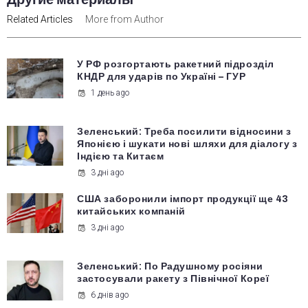
Related Articles
More from Author
У РФ розгортають ракетний підрозділ
КНДР для ударів по Україні – ГУР
1 день ago
Зеленський: Треба посилити відносини з
Японією і шукати нові шляхи для діалогу з
Індією та Китаєм
3 дні ago
США заборонили імпорт продукції ще 43
китайських компаній
3 дні ago
Зеленський: По Радушному росіяни
застосували ракету з Північної Кореї
6 днів ago