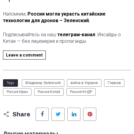
Напомним,
Россия могла украсть китайские
технологии для дронов – Зеленский.
Подписывайтесь на наш
телеграм-канал
. Инсайды о
Китае — без лицемерия и пропаганды.
Leave a comment
Tags
Владимир Зеленский
война в Украине
Главное
Россия-Иран
Россия-Китай
Россия-КНДР
Facebook
Twitter
LinkedIn
Pinterest
Share
Другие материалы