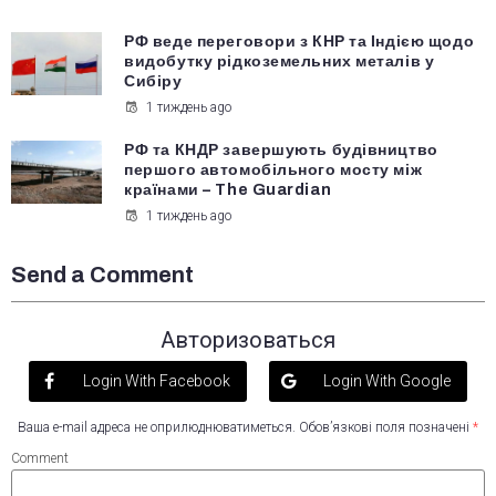
РФ веде переговори з КНР та Індією щодо
видобутку рідкоземельних металів у
Сибіру
1 тиждень ago
РФ та КНДР завершують будівництво
першого автомобільного мосту між
країнами – The Guardian
1 тиждень ago
Send a Comment
Авторизоваться
Login With Facebook
Login With Google
Ваша e-mail адреса не оприлюднюватиметься.
Обов’язкові поля позначені
*
Comment