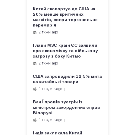
Китай експортує до США на
20% менше критичних
магнітів, попри торговельне
перемир’я
2 тижні ago
Глави МЗС країн ЄС заявили
про економічну та військову
загрозу з боку Китаю
2 тижні ago
США запровадили 12,5% мита
на китайські товари
1 тиждень ago
Ван Ї провів зустріч із
міністром закордонних справ
Білорусі
1 тиждень ago
Індія закликала Китай