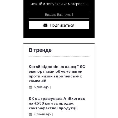
новый и популярные материалы
Подписаться
В тренде
Китай відповів на санкції ЄС
експортними обмеженнями
проти низки європейських
компаній
5 днів ago
ЄК оштрафувала AliExpress
на €550 млн за продаж
контрафактної продукції
2 тижні ago