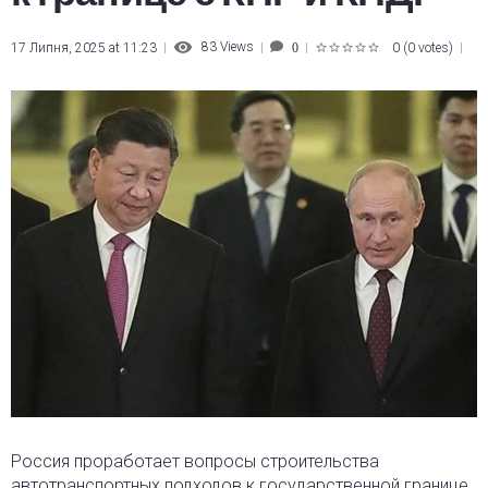
83
Views
17 Липня, 2025 at 11:23
0
(
0 votes
)
0
1
2
3
4
5
Россия проработает вопросы строительства
автотранспортных подходов к государственной границе