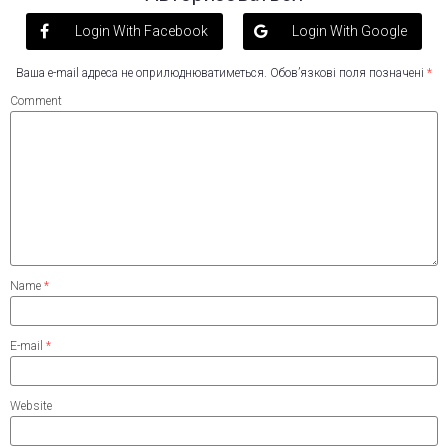
Login With Facebook
Login With Google
Ваша e-mail адреса не оприлюднюватиметься.
Обов’язкові поля позначені
*
Comment
Name
*
E-mail
*
Website