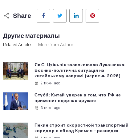
Facebook
Twitter
LinkedIn
Pinterest
Share
Другие материалы
Related Articles
More from Author
Як Сі Цзіньпін заспокоював Лукашенка:
Воєнно-політична ситуація на
китайському напрямі (червень 2026)
2 тижні ago
Стубб: Китай уверен в том, что РФ не
применит ядерное оружие
3 тижні ago
Пекин строит скоростной транспортный
коридор в обход Кремля – разведка
4 тижні ago