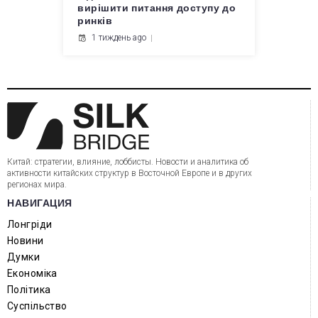
вирішити питання доступу до
ринків
1 тиждень ago
Китай: стратегии, влияние, лоббисты. Новости и аналитика об
активности китайских структур в Восточной Европе и в других
регионах мира.
НАВИГАЦИЯ
Лонгріди
Новини
Думки
Економіка
Політика
Суспільство