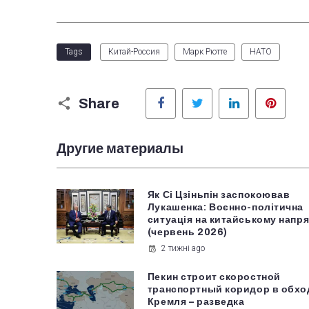
Tags
Китай-Россия
Марк Рютте
НАТО
Facebook
Twitter
LinkedIn
Pinter
Share
Другие материалы
Як Сі Цзіньпін заспокоював
Лукашенка: Воєнно-політична
ситуація на китайському напря
(червень 2026)
2 тижні ago
Пекин строит скоростной
транспортный коридор в обхо
Кремля – разведка