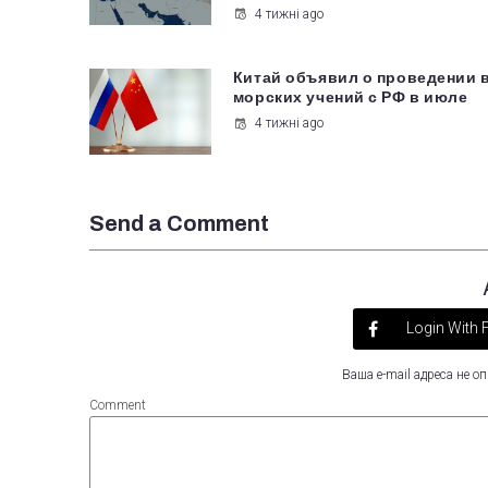
4 тижні ago
Китай объявил о проведении 
морских учений с РФ в июле
4 тижні ago
Send a Comment
Login With
Ваша e-mail адреса не 
Comment