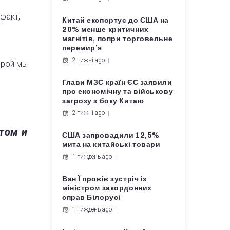
факт,
Китай експортує до США на
20% менше критичних
магнітів, попри торговельне
перемир’я
2 тижні ago
орой мы
Глави МЗС країн ЄС заявили
про економічну та військову
загрозу з боку Китаю
2 тижні ago
том и
США запровадили 12,5%
мита на китайські товари
1 тиждень ago
Ван Ї провів зустріч із
міністром закордонних
справ Білорусі
1 тиждень ago