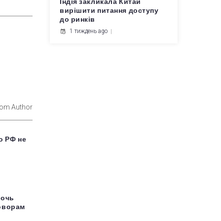
Індія закликала Китай
вирішити питання доступу
до ринків
1 тиждень ago
rom Author
о РФ не
мочь
оворам