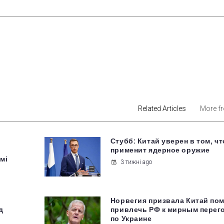
est
Related Articles
More f
Стубб: Китай уверен в том, чт
применит ядерное оружие
мі
3 тижні ago
Норвегия призвала Китай по
д
привлечь РФ к мирным перег
по Украине