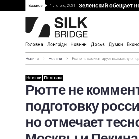
Зеленский обещает н
“Дочка” Beijing Skyr
Прошло 5-тое засед
В Украине ввели пош
Важное
1 Лютого, 2021
покупке “Мотор Сич”
вопросам культуры
Головна
Лонгріди
Новини
Досьє
Думки
Екон
Новини
Новини
Рютте не комментирует возможную подг
Новини
Політика
Рютте не коммен
подготовку росси
но отмечает тесн
Москвы и Пекина