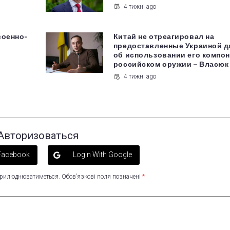
4 тижні ago
военно-
Китай не отреагировал на
предоставленные Украиной 
об использовании его компон
российском оружии – Власюк
4 тижні ago
Авторизоваться
 Facebook
Login With Google
оприлюднюватиметься.
Обов’язкові поля позначені
*