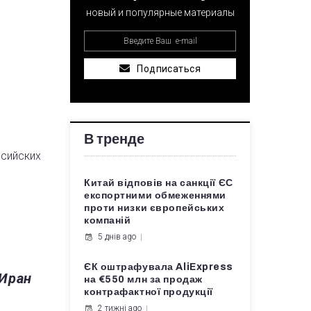
новый и популярные материалы
Подписаться
В тренде
ссийских
Китай відповів на санкції ЄС
експортними обмеженнями
проти низки європейських
компаній
5 днів ago
ЄК оштрафувала AliExpress
 Иран
на €550 млн за продаж
контрафактної продукції
2 тижні ago