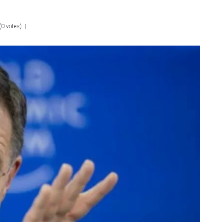
(
0 votes
)