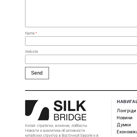
Name
*
Website
НАВИГА
Лонгріди
Новини
Думки
Китай: стратегии, влияние, лоббисты.
Новости и аналитика об активности
Економік
китайских структур в Восточной Европе и в